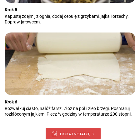
Krok 5
Kapustę zdejmij z ognia, dodaj cebulę z grzybami, jajka i orzechy.
Dopraw jałowcem.
Krok 6
Rozwałkuj ciasto, nałóż farsz. Złóż na pół i zlep brzegi. Posmaruj
rozkłóconym jajkiem. Piecz ½ godziny w temperaturze 200 stopni.
DODAJ NOTATKĘ