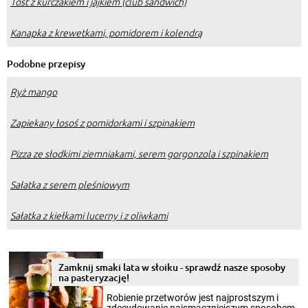
Tost z kurczakiem i jajkiem (club sandwich)
Kanapka z krewetkami, pomidorem i kolendrą
Podobne przepisy
Ryż mango
Zapiekany łosoś z pomidorkami i szpinakiem
Pizza ze słodkimi ziemniakami, serem gorgonzola i szpinakiem
Sałatka z serem pleśniowym
Sałatka z kiełkami lucerny i z oliwkami
Zamknij smaki lata w słoiku - sprawdź nasze sposoby
na pasteryzację!
Robienie przetworów jest najprostszym i