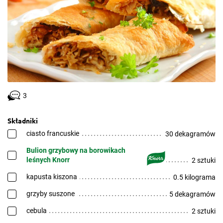
3
Składniki
ciasto francuskie
30 dekagramów
Bulion grzybowy na borowikach
leśnych Knorr
2 sztuki
kapusta kiszona
0.5 kilograma
grzyby suszone
5 dekagramów
cebula
2 sztuki