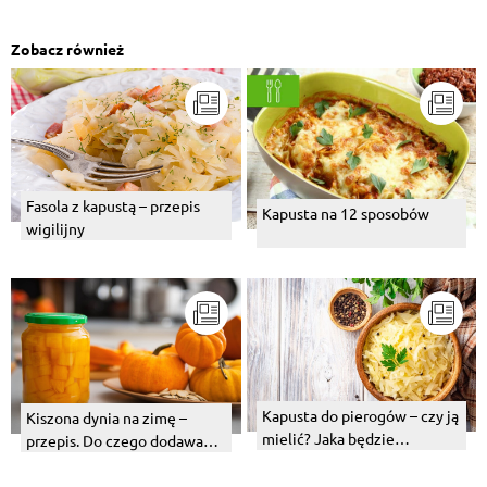
Zobacz również
Fasola z kapustą – przepis
Kapusta na 12 sposobów
wigilijny
Kapusta do pierogów – czy ją
Kiszona dynia na zimę –
mielić? Jaka będzie
przepis. Do czego dodawać?
najlepsza i jak ją
Jak smakuje?
przygotować?