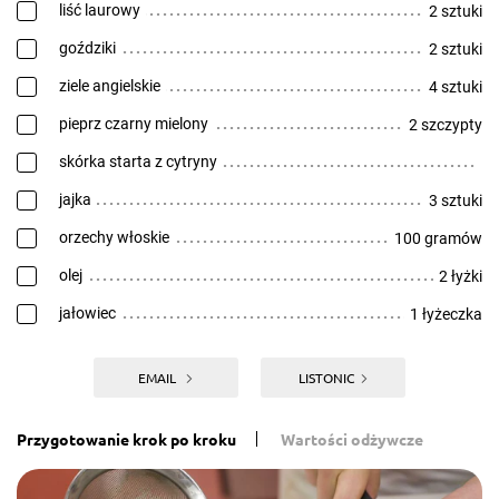
liść laurowy
2 sztuki
goździki
2 sztuki
ziele angielskie
4 sztuki
pieprz czarny mielony
2 szczypty
skórka starta z cytryny
jajka
3 sztuki
orzechy włoskie
100 gramów
olej
2 łyżki
jałowiec
1 łyżeczka
EMAIL
LISTONIC
Przygotowanie krok po kroku
Wartości odżywcze