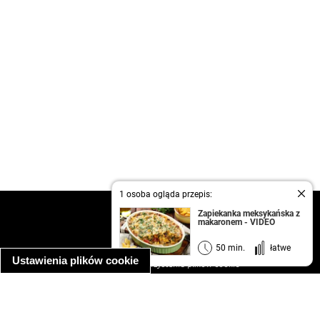
1 osoba ogląda przepis:
kontakt
Zapiekanka meksykańska z
makaronem - VIDEO
regulamin
informacja o prywatności
50 min.
łatwe
Ustawienia plików cookie
informacja o wykorzystaniu plików cookie
ułatwienia dostępu
Najpopularniejsze przepisy