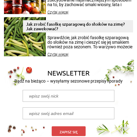
zdecydowanie najsmaczniejszym sposobem
na to, by zachować smaki wiosny, lata i
jesieni na dłużej. Można robić setki zdjęć
Czytaj więcej
krajobrazów, by cieszyć nimi oko w sezonie
zimowym, ale to smaczny posiłek pozwoli w
pełni poczuć atmosferę cieplejszych
Jak zrobić fasolkę szparagową do słoików na zimę?
miesięcy. Przygotowanie słoików ze
Jak zawekować?
smakowitą zawartością musi obejmować
patenty, które pozwolą zachować świeżość
Sprawdźcie, jak zrobić fasolkę szparagową
przetworów.
do słoików na zimę i cieszyć się jej smakiem
również poza sezonem. To warzywo możecie
wekować na wiele sposobów. Wykorzystajcie
Czytaj więcej
nasze propozycje!
NEWSLETTER
Bądź na bieżąco – wysyłamy sezonowe przepisy i porady
ZAPISZ SIĘ