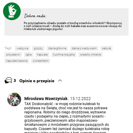
Dobra rada:
Po przyrządzeniu obiadu zostało ci trochę orzechów włoskich? Skomponuj
z nich własne musli – dodaj do nich bakalie oraz suszone owoce i dosyp do
mleka lub ulubionego jogurtu!
Tagi:
warzywa
grzyby
dania główne
dania z warzywami
cebula
przystawki
jajka
kapusta
kuchnia rosyjska
orzechy włoskie
kapusta kiszona
z orzechami
3
Opinie o przepisie
Mirosława Wawrzyniak
, 15.12.2022
TAK Doskonałość - w mojej rodzinie kulebiak to
podstawa na Święta, choć nie jest to nasza potrawa
regionalna. Robimy do niego drożdżowe, wytrawne
ciasto i podajemy na ciepło, z rozmaitymi sosami -
grzybowym, pieczeniowym albo majonezowo-
śmietanowym z mnóstwem przypraw pasujących do
kapusty. Czasem też zamiast dużego kulebiaka robię
mniejszy i kilka pasztecików z tym samym farszem -