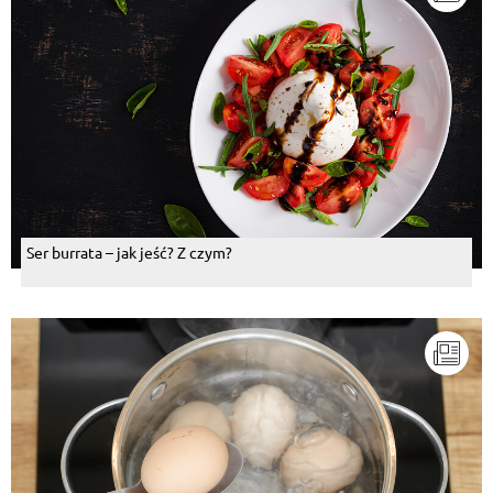
Ser burrata – jak jeść? Z czym?