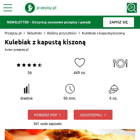
ZAPISZ SIĘ
NEWSLETTER - Otrzymuj sezonowe przepisy i porady
Przepisy.pl
Składniki
Rośliny przyszłości
Kulebiak z kapustą kiszoną
Kulebiak z kapustą kiszoną
Autor:
przepisy.pl
36
449 os.
średnie
90 min.
6 os.
POBIERZ PDF
UDOSTĘPNIJ
831 osób zapisało