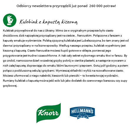
Odbiorcy newslettera przyrządzili już ponad
260 000 potraw!
Kulebiak z kapustą kiszoną
Kulebiak przywędrował do nas z Ukrainy. Mimo że w oryginalnym przepisie było ciasto
drożdżowe, dziś najczęściej przyrządzany jest na cieście… francuskim. Połączone z farszem z
kapusty smakuje wyśmienicie. Polską ojczyzną kulebiaka jest Lubelszczyzna, bo tam znany jest od
dawna i przyrządzany w na liczne sposoby. Według naszego przepisu, kulebiak wypełniony jest
kiszoną z kapustą. Ciasto francuskie możesz kupić gotowe w sklepie, ponieważ jego
przygotowanie jest trudne i czasochłonne. A i tak cały sekret wybornego smaku tkwi w farszu. By
go zrobić, namoczone dzień wcześniej grzyby pokrój w cienkie plasterki, a następnie wywarem z
nich zalej kapustę, doprawiając do smaku liśćmi laurowymi i pieprzem. Gotuj pół godziny, a potem
połącz z podduszoną cebulą i grzybami. Wymieszaj składniki i wyłóż na rozwałkowane ciasto.
Możesz uformować z niego naleśniki, kieszonki lub pierożki – to kwestia twojej wyobraźni.
Rumiany kulebiak z kapustą można jeść solo lub jako dodatek do czerwonego barszczu czy zupy
grzybowej.