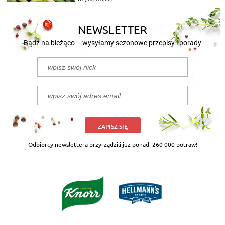
nasze propozycje!
NEWSLETTER
Bądź na bieżąco – wysyłamy sezonowe przepisy i porady
ZAPISZ SIĘ
Odbiorcy newslettera przyrządzili już ponad
260 000 potraw!