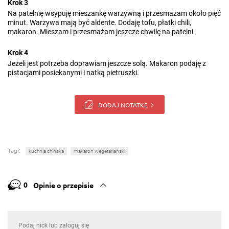
Krok 3
Na patelnię wsypuję mieszankę warzywną i przesmażam około pięć
minut. Warzywa mają być aldente. Dodaję tofu, płatki chili,
makaron. Mieszam i przesmażam jeszcze chwilę na patelni.
Krok 4
Jeżeli jest potrzeba doprawiam jeszcze solą. Makaron podaję z
pistacjami posiekanymi i natką pietruszki.
DODAJ NOTATKĘ
Tagi:
kuchnia chińska
makaron wegetariański
0
Opinie o przepisie