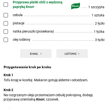
Przyprawa płatki chili z wędzoną
papryką Knorr
1 szczypta
cebula
1 sztuka
pistacje
2 łyżki
natka pieruszki (posiekana)
1 łyżka
olej roślinny
3 łyżki
EMAIL
LISTONIC
Przygotowanie krok po kroku
Krok 1
Tofu kroję w kostkę. Makaron gotuję aldente i odcedzam.
Krok 2
Na rozgrzanym oleju przesmażam cebulę pokrojoną, dodaję
przyprawę orientalną
Knorr
, czosnek.