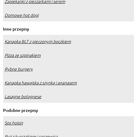
Zapiekanki z pieczarkami i serem
Domowe hot dogi
Inne przepisy
Kanapka BLT z pieczonym boczkiem
Pizza ze szpinakiem
Rybne burgery
Kanapka hawajska z szynką i ananasem
Lasagne bolognese
Podobne przepisy
Sos hoisin
Ryż z kurczakiem i soczewicą