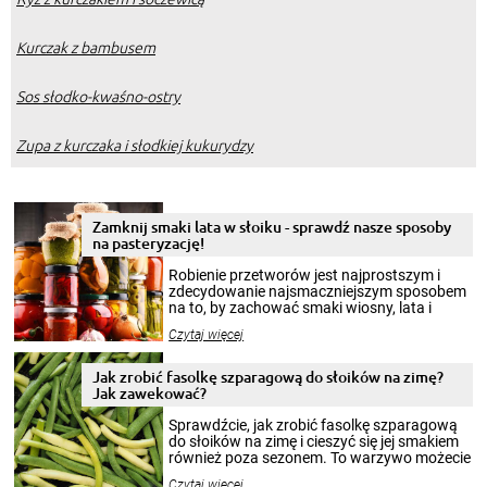
Kurczak z bambusem
Sos słodko-kwaśno-ostry
Zupa z kurczaka i słodkiej kukurydzy
Zamknij smaki lata w słoiku - sprawdź nasze sposoby
na pasteryzację!
Robienie przetworów jest najprostszym i
zdecydowanie najsmaczniejszym sposobem
na to, by zachować smaki wiosny, lata i
jesieni na dłużej. Można robić setki zdjęć
Czytaj więcej
krajobrazów, by cieszyć nimi oko w sezonie
zimowym, ale to smaczny posiłek pozwoli w
pełni poczuć atmosferę cieplejszych
Jak zrobić fasolkę szparagową do słoików na zimę?
miesięcy. Przygotowanie słoików ze
Jak zawekować?
smakowitą zawartością musi obejmować
patenty, które pozwolą zachować świeżość
Sprawdźcie, jak zrobić fasolkę szparagową
przetworów.
do słoików na zimę i cieszyć się jej smakiem
również poza sezonem. To warzywo możecie
wekować na wiele sposobów. Wykorzystajcie
Czytaj więcej