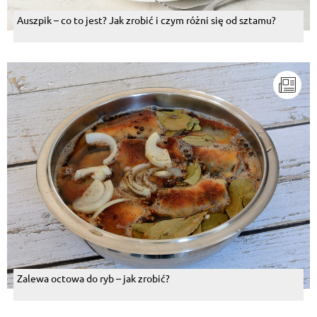
Auszpik – co to jest? Jak zrobić i czym różni się od sztamu?
Zalewa octowa do ryb – jak zrobić?