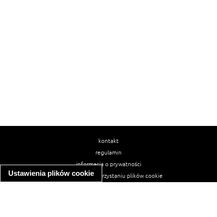
kontakt
regulamin
informacja o prywatności
Ustawienia plików cookie
informacja o wykorzystaniu plików cookie
ułatwienia dostępu
Najpopularniejsze przepisy