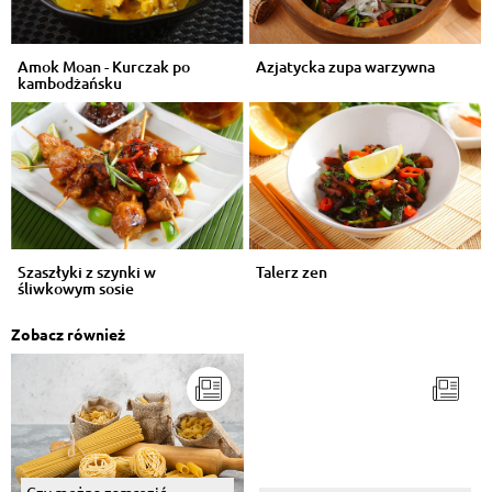
Amok Moan - Kurczak po
Azjatycka zupa warzywna
kambodżańsku
Szaszłyki z szynki w
Talerz zen
śliwkowym sosie
Zobacz również
Czy można zamrozić