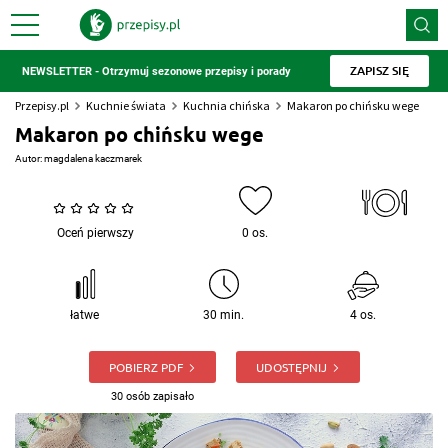
ZAPISZ SIĘ
NEWSLETTER - Otrzymuj sezonowe przepisy i porady
Przepisy.pl
Kuchnie świata
Kuchnia chińska
Makaron po chińsku wege
Makaron po chińsku wege
Autor:
magdalena kaczmarek
Oceń pierwszy
0 os.
łatwe
30 min.
4 os.
POBIERZ PDF
UDOSTĘPNIJ
30 osób zapisało