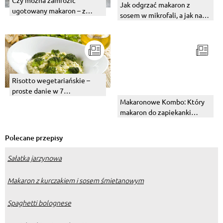
Jak odgrzać makaron z
ugotowany makaron – z
sosem w mikrofali, a jak na
sosem lub bez?
patelni?
Risotto wegetariańskie –
proste danie w 7
warzywnych wersjach
Makaronowe Kombo: Który
makaron do zapiekanki
Zapiefix daje najlepszy
efekt?
Polecane przepisy
Sałatka jarzynowa
Makaron z kurczakiem i sosem śmietanowym
Spaghetti bolognese