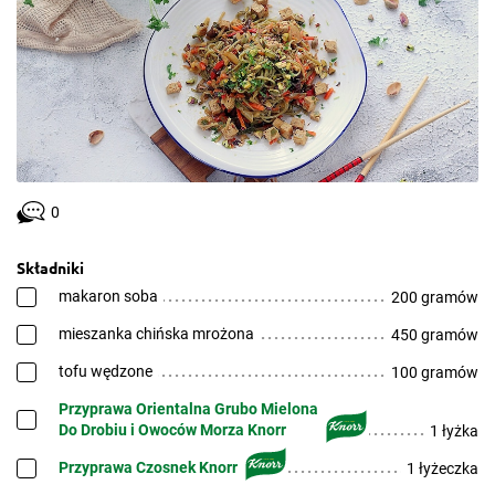
0
Składniki
makaron soba
200 gramów
mieszanka chińska mrożona
450 gramów
tofu wędzone
100 gramów
Przyprawa Orientalna Grubo Mielona
Do Drobiu i Owoców Morza Knorr
1 łyżka
Przyprawa Czosnek Knorr
1 łyżeczka