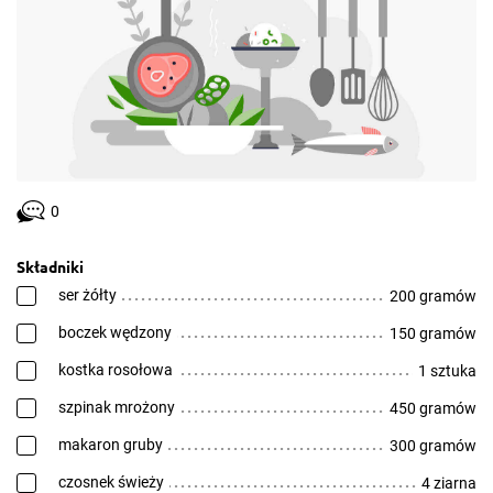
0
Składniki
ser żółty
200 gramów
boczek wędzony
150 gramów
kostka rosołowa
1 sztuka
szpinak mrożony
450 gramów
makaron gruby
300 gramów
czosnek świeży
4 ziarna