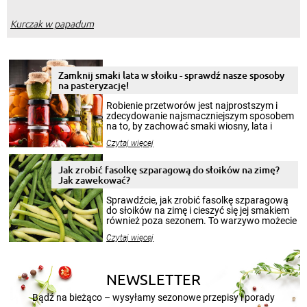
Kurczak w papadum
Zamknij smaki lata w słoiku - sprawdź nasze sposoby
na pasteryzację!
Robienie przetworów jest najprostszym i
zdecydowanie najsmaczniejszym sposobem
na to, by zachować smaki wiosny, lata i
jesieni na dłużej. Można robić setki zdjęć
Czytaj więcej
krajobrazów, by cieszyć nimi oko w sezonie
zimowym, ale to smaczny posiłek pozwoli w
pełni poczuć atmosferę cieplejszych
Jak zrobić fasolkę szparagową do słoików na zimę?
miesięcy. Przygotowanie słoików ze
Jak zawekować?
smakowitą zawartością musi obejmować
patenty, które pozwolą zachować świeżość
Sprawdźcie, jak zrobić fasolkę szparagową
przetworów.
do słoików na zimę i cieszyć się jej smakiem
również poza sezonem. To warzywo możecie
wekować na wiele sposobów. Wykorzystajcie
Czytaj więcej
nasze propozycje!
NEWSLETTER
Bądź na bieżąco – wysyłamy sezonowe przepisy i porady