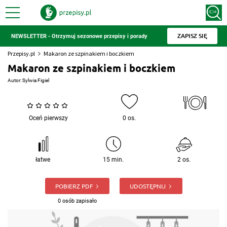
ZAPISZ SIĘ
NEWSLETTER - Otrzymuj sezonowe przepisy i porady
Przepisy.pl
Makaron ze szpinakiem i boczkiem
Makaron ze szpinakiem i boczkiem
Autor:
Sylwia Figiel
Oceń pierwszy
0 os.
łatwe
15 min.
2 os.
POBIERZ PDF
UDOSTĘPNIJ
0 osób zapisało