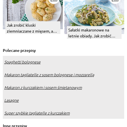
Jak zrobić kluski
Sałatki makaronowe na
ziemniaczane z mięsem, a
letnie obiady. Jak zrobić
jak z boczkiem czy z serem?
najlepszą?
Polecane przepisy
Spaghetti bolognese
Makaron tagliatelle z sosem bolognese i mozzarellą
Makaron z kurczakiem i sosem śmietanowym
Lasagne
Super szybkie tagliatelle z kurczakiem
Inne przepisy