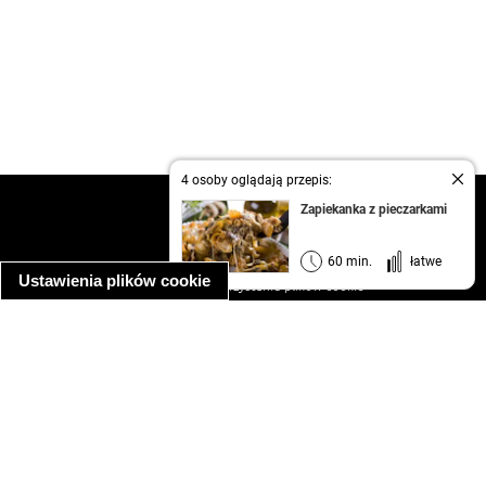
4 osoby oglądają przepis:
kontakt
Zapiekanka z pieczarkami
regulamin
informacja o prywatności
60 min.
łatwe
Ustawienia plików cookie
informacja o wykorzystaniu plików cookie
ułatwienia dostępu
Najpopularniejsze przepisy
spaghetti bolognese
makaron z kurczakiem w sosie śmietanowym
kanapka z indykiem