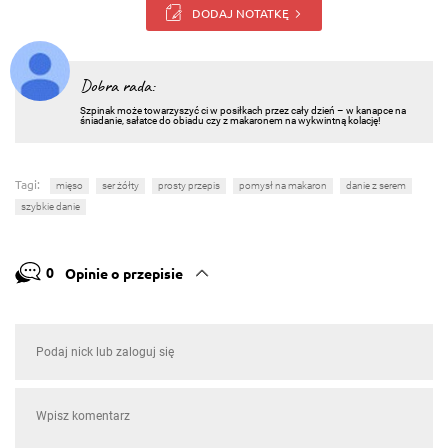
DODAJ NOTATKĘ
Dobra rada:
Szpinak może towarzyszyć ci w posiłkach przez cały dzień – w kanapce na
śniadanie, sałatce do obiadu czy z makaronem na wykwintną kolację!
Tagi:
mięso
ser żółty
prosty przepis
pomysł na makaron
danie z serem
szybkie danie
0
Opinie o przepisie