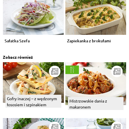
Sałatka Szefa
Zapiekanka z brokułami
Zobacz również
Gofry inaczej – z wędzonym
Mistrzowskie dania z
łososiem i szpinakiem
makaronem