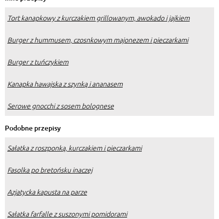
Tort kanapkowy z kurczakiem grillowanym, awokado i jajkiem
Burger z hummusem, czosnkowym majonezem i pieczarkami
Burger z tuńczykiem
Kanapka hawajska z szynką i ananasem
Serowe gnocchi z sosem bolognese
Podobne przepisy
Sałatka z roszponką, kurczakiem i pieczarkami
Fasolka po bretońsku inaczej
Azjatycka kapusta na parze
Sałatka farfalle z suszonymi pomidorami