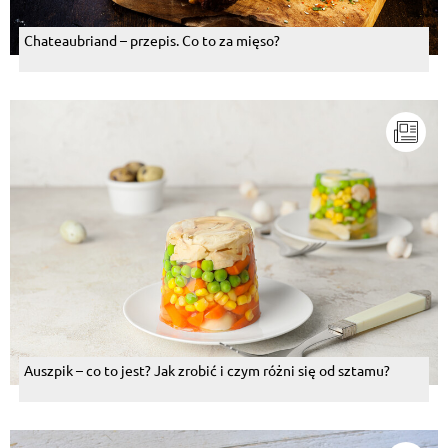
Chateaubriand – przepis. Co to za mięso?
Auszpik – co to jest? Jak zrobić i czym różni się od sztamu?