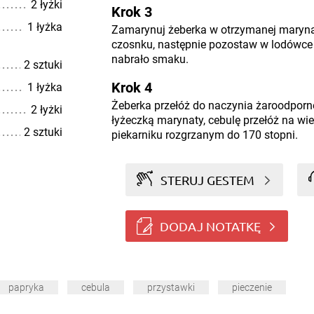
2 łyżki
Krok 3
1 łyżka
Zamarynuj żeberka w otrzymanej marynaci
czosnku, następnie pozostaw w lodówce
nabrało smaku.
2 sztuki
Krok 4
1 łyżka
Żeberka przełóż do naczynia żaroodporn
2 łyżki
łyżeczką marynaty, cebulę przełóż na wie
2 sztuki
piekarniku rozgrzanym do 170 stopni.
STERUJ GESTEM
DODAJ NOTATKĘ
papryka
cebula
przystawki
pieczenie