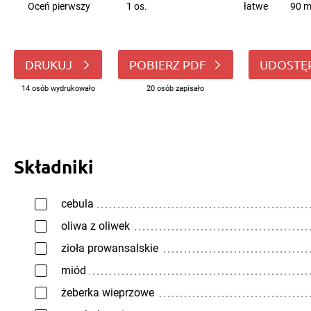
Oceń pierwszy
1 os.
łatwe
90 m
DRUKUJ
POBIERZ PDF
UDOSTĘ
14 osób wydrukowało
20 osób zapisało
Składniki
cebula
oliwa z oliwek
zioła prowansalskie
miód
żeberka wieprzowe