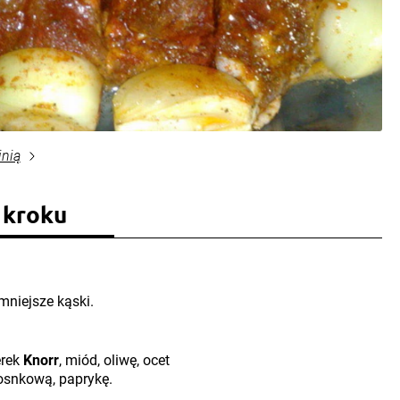
inią
 kroku
mniejsze kąski.
erek
Knorr
, miód, oliwę, ocet
zosnkową, paprykę.