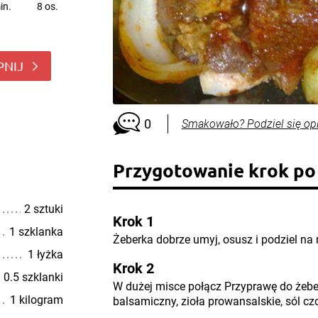
in.
8 os.
PNIJ
0
Smakowało? Podziel się op
Przygotowanie krok po
2 sztuki
Krok 1
1 szklanka
Żeberka dobrze umyj, osusz i podziel na 
1 łyżka
Krok 2
0.5 szklanki
W dużej misce połącz Przyprawę do żeb
1 kilogram
balsamiczny, zioła prowansalskie, sól c