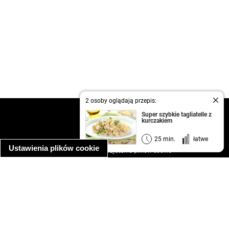
2 osoby oglądają przepis:
kontakt
Super szybkie tagliatelle z
kurczakiem
regulamin
informacja o prywatności
25 min.
łatwe
Ustawienia plików cookie
informacja o wykorzystaniu plików cookie
ułatwienia dostępu
Najpopularniejsze przepisy
spaghetti bolognese
makaron z kurczakiem w sosie śmietanowym