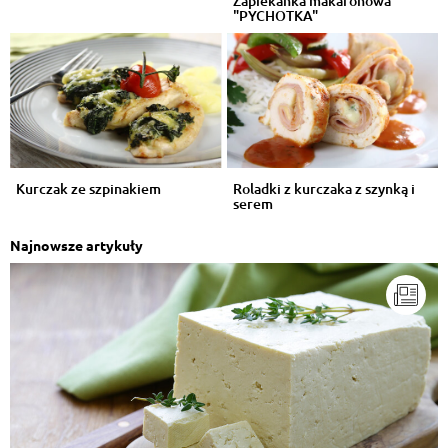
Zapiekanka makaronowa
"PYCHOTKA"
Kurczak ze szpinakiem
Roladki z kurczaka z szynką i
serem
Najnowsze artykuły