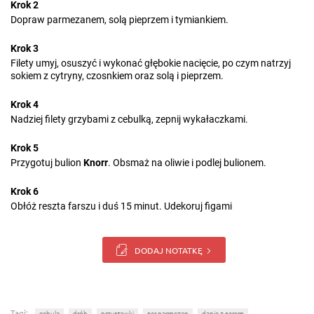
Krok 2
Dopraw parmezanem, solą pieprzem i tymiankiem.
Krok 3
Filety umyj, osuszyć i wykonać głębokie nacięcie, po czym natrzyj
sokiem z cytryny, czosnkiem oraz solą i pieprzem.
Krok 4
Nadziej filety grzybami z cebulką, zepnij wykałaczkami.
Krok 5
Przygotuj bulion
Knorr
. Obsmaż na oliwie i podlej bulionem.
Krok 6
Obłóż reszta farszu i duś 15 minut. Udekoruj figami
DODAJ NOTATKĘ
Tagi:
cebula
drób
przystawki
ser parmezan
danie z serem