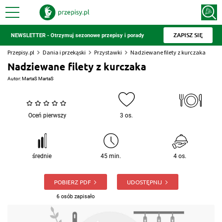
ZAPISZ SIĘ
NEWSLETTER - Otrzymuj sezonowe przepisy i porady
Przepisy.pl
Dania i przekąski
Przystawki
Nadziewane filety z kurczaka
Nadziewane filety z kurczaka
Autor:
MartaS MartaS
Oceń pierwszy
3 os.
średnie
45 min.
4 os.
POBIERZ PDF
UDOSTĘPNIJ
6 osób zapisało