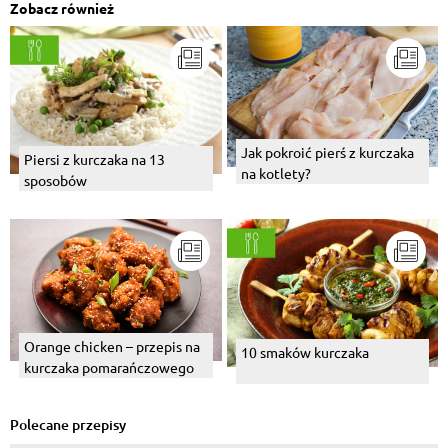
Zobacz również
Jak pokroić pierś z kurczaka
Piersi z kurczaka na 13
na kotlety?
sposobów
Orange chicken – przepis na
10 smaków kurczaka
kurczaka pomarańczowego
Polecane przepisy