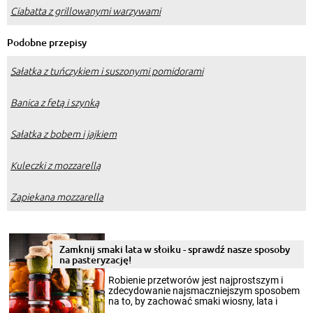
Ciabatta z grillowanymi warzywami
Podobne przepisy
Sałatka z tuńczykiem i suszonymi pomidorami
Banica z fetą i szynką
Sałatka z bobem i jajkiem
Kuleczki z mozzarellą
Zapiekana mozzarella
Zamknij smaki lata w słoiku - sprawdź nasze sposoby
na pasteryzację!
Robienie przetworów jest najprostszym i
zdecydowanie najsmaczniejszym sposobem
na to, by zachować smaki wiosny, lata i
jesieni na dłużej. Można robić setki zdjęć