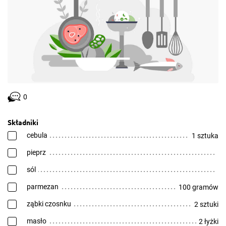
0
Składniki
cebula
1 sztuka
pieprz
sól
parmezan
100 gramów
ząbki czosnku
2 sztuki
masło
2 łyżki