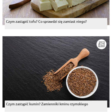
Czym zastąpić tofu? Co sprawdzi się zamiast niego?
Czym zastąpić kumin? Zamienniki kminu rzymskiego