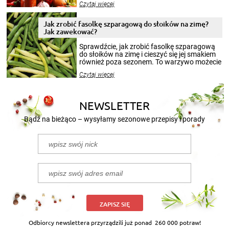
Czytaj więcej
krajobrazów, by cieszyć nimi oko w sezonie
zimowym, ale to smaczny posiłek pozwoli w
pełni poczuć atmosferę cieplejszych
Jak zrobić fasolkę szparagową do słoików na zimę?
miesięcy. Przygotowanie słoików ze
Jak zawekować?
smakowitą zawartością musi obejmować
patenty, które pozwolą zachować świeżość
Sprawdźcie, jak zrobić fasolkę szparagową
przetworów.
do słoików na zimę i cieszyć się jej smakiem
również poza sezonem. To warzywo możecie
wekować na wiele sposobów. Wykorzystajcie
Czytaj więcej
nasze propozycje!
NEWSLETTER
Bądź na bieżąco – wysyłamy sezonowe przepisy i porady
ZAPISZ SIĘ
Odbiorcy newslettera przyrządzili już ponad
260 000 potraw!