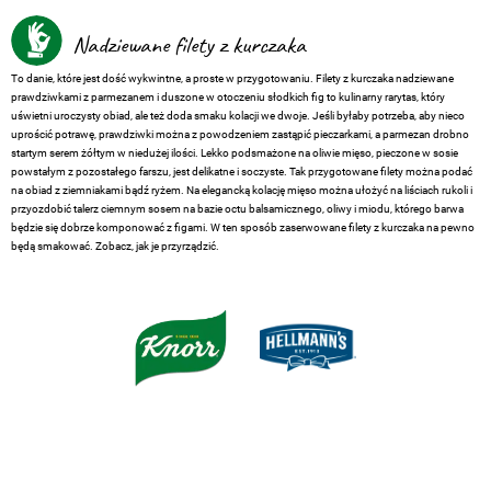
Nadziewane filety z kurczaka
To danie, które jest dość wykwintne, a proste w przygotowaniu. Filety z kurczaka nadziewane
prawdziwkami z parmezanem i duszone w otoczeniu słodkich fig to kulinarny rarytas, który
uświetni uroczysty obiad, ale też doda smaku kolacji we dwoje. Jeśli byłaby potrzeba, aby nieco
uprościć potrawę, prawdziwki można z powodzeniem zastąpić pieczarkami, a parmezan drobno
startym serem żółtym w niedużej ilości. Lekko podsmażone na oliwie mięso, pieczone w sosie
powstałym z pozostałego farszu, jest delikatne i soczyste. Tak przygotowane filety można podać
na obiad z ziemniakami bądź ryżem. Na elegancką kolację mięso można ułożyć na liściach rukoli i
przyozdobić talerz ciemnym sosem na bazie octu balsamicznego, oliwy i miodu, którego barwa
będzie się dobrze komponować z figami. W ten sposób zaserwowane filety z kurczaka na pewno
będą smakować. Zobacz, jak je przyrządzić.