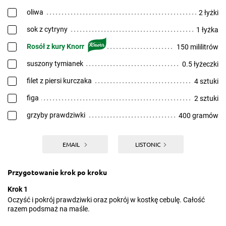
oliwa
2 łyżki
sok z cytryny
1 łyżka
Rosół z kury Knorr
150 mililitrów
suszony tymianek
0.5 łyżeczki
filet z piersi kurczaka
4 sztuki
figa
2 sztuki
grzyby prawdziwki
400 gramów
EMAIL
LISTONIC
Przygotowanie krok po kroku
Krok 1
Oczyść i pokrój prawdziwki oraz pokrój w kostkę cebulę. Całość
razem podsmaż na maśle.