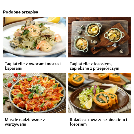
Podobne przepisy
Tagliatelle z owocami morza i
Tagliatelle z łososiem,
kaparami
zapiekane z przepiórczym
jajkiem
Muszle nadziewane z
Rolada serowa ze szpinakiem i
warzywami
łososiem