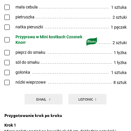
mała cebula
1 sztuka
pietruszka
2 sztuki
natka pieruszki
1 pęczek
Przyprawa w Mini kostkach Czosnek
Knorr
2 sztuki
pieprz do smaku
1 łyżka
sól do smaku
1 łyżka
golonka
1 sztuka
nóżki wieprzowe
8 sztuk
EMAIL
LISTONIC
Przygotowanie krok po kroku
Krok 1