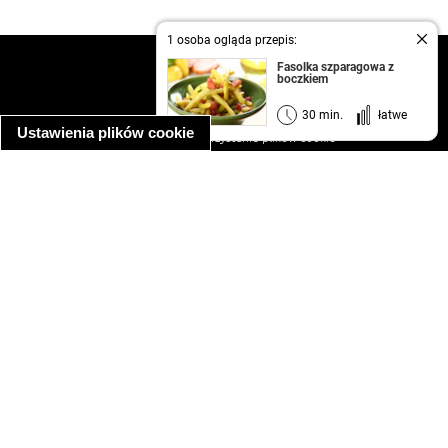
1 osoba ogląda przepis:
kontakt
Fasolka szparagowa z
boczkiem
regulamin
informacja o prywatności
30 min.
łatwe
Ustawienia plików cookie
informacja o wykorzystaniu plików cookie
ułatwienia dostępu
Najpopularniejsze przepisy
spaghetti bolognese
makaron z kurczakiem w sosie śmietanowym
kanapka z indykiem
ratatouille
lahmacun
mac and cheese
zupa minestrone
cannelloni ze szpinakiem i ricottą