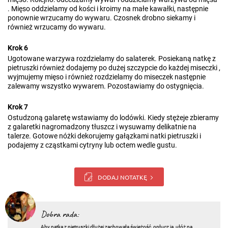
. Mięso oddzielamy od kości i kroimy na małe kawałki, następnie
ponownie wrzucamy do wywaru. Czosnek drobno siekamy i
również wrzucamy do wywaru.
Krok 6
Ugotowane warzywa rozdzielamy do salaterek. Posiekaną natkę z
pietruszki również dodajemy po dużej szczypcie do każdej miseczki ,
wyjmujemy mięso i również rozdzielamy do miseczek następnie
zalewamy wszystko wywarem. Pozostawiamy do ostygnięcia.
Krok 7
Ostudzoną galaretę wstawiamy do lodówki. Kiedy stężeje zbieramy
z galaretki nagromadzony tłuszcz i wysuwamy delikatnie na
talerze. Gotowe nóżki dekorujemy gałązkami natki pietruszki i
podajemy z cząstkami cytryny lub octem wedle gustu.
DODAJ NOTATKĘ
Dobra rada:
Aby natka z pietruszki dłużej zachowała świeżość, opłucz ją, ułóż na