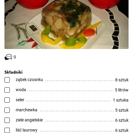
0
Składniki
ząbek czosnku
8 sztuk
woda
5 litrów
seler
1 sztuka
marchewka
5 sztuk
ziele angielskie
6 sztuk
liść laurowy
6 sztuk