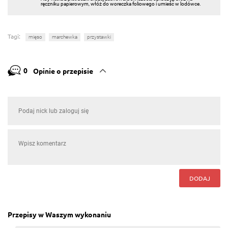
ręczniku papierowym, włóż do woreczka foliowego i umieśc w lodówce.
Tagi:
mięso
marchewka
przystawki
0
Opinie o przepisie
DODAJ
Przepisy w Waszym wykonaniu