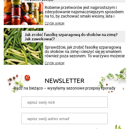
Robienie przetworów jest najprostszym i
zdecydowanie najsmaczniejszym sposobem
na to, by zachować smaki wiosny, lata i
jesieni na dłużej. Można robić setki zdjęć
Czytaj więcej
krajobrazów, by cieszyć nimi oko w sezonie
zimowym, ale to smaczny posiłek pozwoli w
pełni poczuć atmosferę cieplejszych
Jak zrobić fasolkę szparagową do słoików na zimę?
miesięcy. Przygotowanie słoików ze
Jak zawekować?
smakowitą zawartością musi obejmować
patenty, które pozwolą zachować świeżość
Sprawdźcie, jak zrobić fasolkę szparagową
przetworów.
do słoików na zimę i cieszyć się jej smakiem
również poza sezonem. To warzywo możecie
wekować na wiele sposobów. Wykorzystajcie
Czytaj więcej
nasze propozycje!
NEWSLETTER
Bądź na bieżąco – wysyłamy sezonowe przepisy i porady