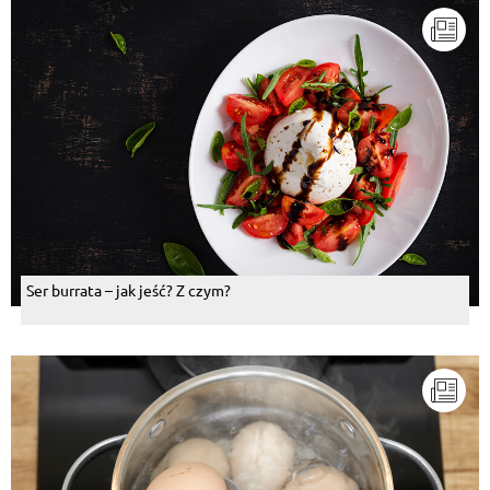
Ser burrata – jak jeść? Z czym?