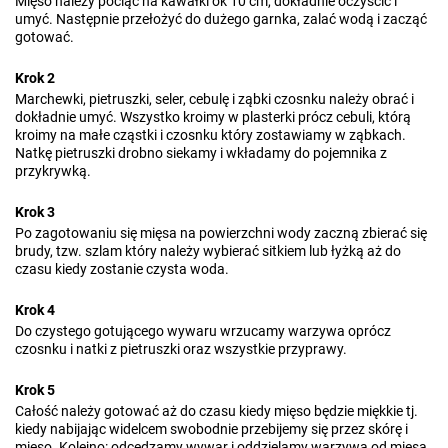
Mięso należy pociąć na kawałki ok 10 cm, dokładnie oczyścić i
umyć. Następnie przełożyć do dużego garnka, zalać wodą i zacząć
gotować.
Krok 2
Marchewki, pietruszki, seler, cebulę i ząbki czosnku należy obrać i
dokładnie umyć. Wszystko kroimy w plasterki prócz cebuli, którą
kroimy na małe cząstki i czosnku który zostawiamy w ząbkach.
Natkę pietruszki drobno siekamy i wkładamy do pojemnika z
przykrywką.
Krok 3
Po zagotowaniu się mięsa na powierzchni wody zaczną zbierać się
brudy, tzw. szlam który należy wybierać sitkiem lub łyżką aż do
czasu kiedy zostanie czysta woda.
Krok 4
Do czystego gotującego wywaru wrzucamy warzywa oprócz
czosnku i natki z pietruszki oraz wszystkie przyprawy.
Krok 5
Całość należy gotować aż do czasu kiedy mięso będzie miękkie tj.
kiedy nabijając widelcem swobodnie przebijemy się przez skórę i
mięso. Kolejno: odcedzamy wywar i oddzielamy warzywa od mięsa