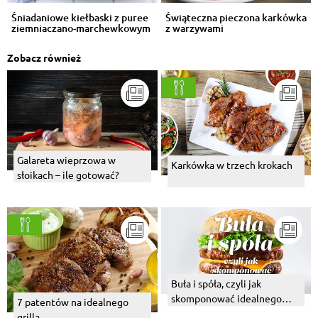
Śniadaniowe kiełbaski z puree
Świąteczna pieczona karkówka
ziemniaczano-marchewkowym
z warzywami
Zobacz również
Galareta wieprzowa w
Karkówka w trzech krokach
słoikach – ile gotować?
Buła i spóła, czyli jak
skomponować idealnego
7 patentów na idealnego
burgera
grilla