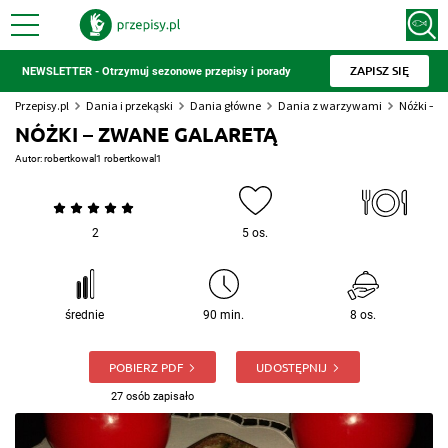
ZAPISZ SIĘ
NEWSLETTER - Otrzymuj sezonowe przepisy i porady
Przepisy.pl
Dania i przekąski
Dania główne
Dania z warzywami
Nóżki – z
NÓŻKI – ZWANE GALARETĄ
Autor:
robertkowal1 robertkowal1
2
5 os.
średnie
90 min.
8 os.
POBIERZ PDF
UDOSTĘPNIJ
27 osób zapisało