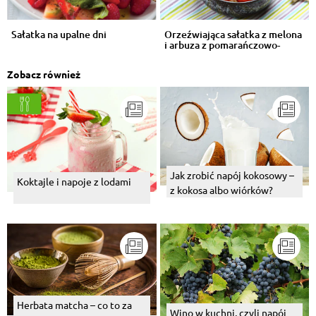
Sałatka na upalne dni
Orzeźwiająca sałatka z melona
i arbuza z pomarańczowo-
imbir...
Zobacz również
Jak zrobić napój kokosowy –
Koktajle i napoje z lodami
z kokosa albo wiórków?
Herbata matcha – co to za
Wino w kuchni, czyli napój