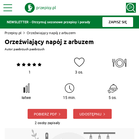
ZAPISZ SIĘ
NEWSLETTER - Otrzymuj sezonowe przepisy i porady
Przepisy.pl
Orzeźwiający napój z arbuzem
Orzeźwiający napój z arbuzem
Autor:
pasibrzuch pasibrzuch
1
3 os.
łatwe
15 min.
5 os.
POBIERZ PDF
UDOSTĘPNIJ
2 osoby zapisały