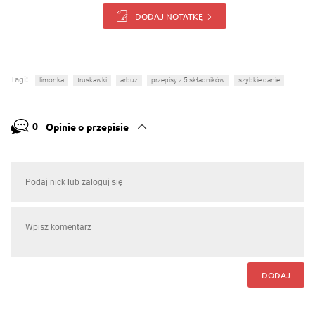
DODAJ NOTATKĘ
Tagi:
limonka
truskawki
arbuz
przepisy z 5 składników
szybkie danie
0
Opinie o przepisie
DODAJ