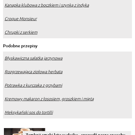
Kanapka klubowa z boczkiem i szynką z indyka
Croque Monsieur
Chrupki z serkiem
Podobne przepisy
Błyskawiczna sałatka jarzynowa
Rozgrzewająca ziołowa herbata
Potrawka z kurczaka z grzybami
Kremowy makaron z łososiem, groszkiem i miętą
Meksykański sos do tortilli
Zamknij smaki lata w słoiku - sprawdź nasze sposoby