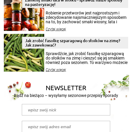
na pasteryzację!
Robienie przetworów jest najprostszym i
zdecydowanie najsmaczniejszym sposobem
na to, by zachować smaki wiosny, lata i
jesieni na dłużej. Można robić setki zdjęć
Czytaj więcej
krajobrazów, by cieszyć nimi oko w sezonie
zimowym, ale to smaczny posiłek pozwoli w
pełni poczuć atmosferę cieplejszych
Jak zrobić fasolkę szparagową do słoików na zimę?
miesięcy. Przygotowanie słoików ze
Jak zawekować?
smakowitą zawartością musi obejmować
patenty, które pozwolą zachować świeżość
Sprawdźcie, jak zrobić fasolkę szparagową
przetworów.
do słoików na zimę i cieszyć się jej smakiem
również poza sezonem. To warzywo możecie
wekować na wiele sposobów. Wykorzystajcie
Czytaj więcej
nasze propozycje!
NEWSLETTER
Bądź na bieżąco – wysyłamy sezonowe przepisy i porady