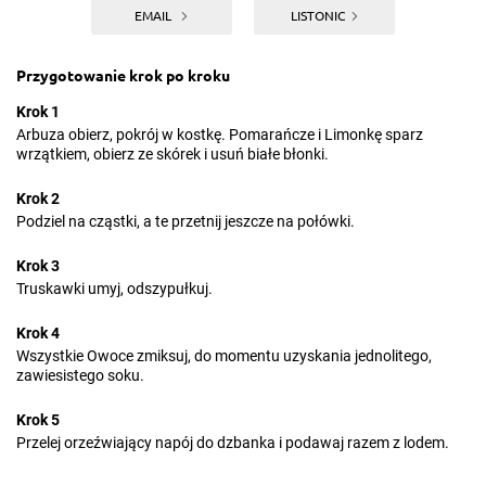
EMAIL
LISTONIC
Przygotowanie krok po kroku
Krok 1
Arbuza obierz, pokrój w kostkę. Pomarańcze i Limonkę sparz
wrzątkiem, obierz ze skórek i usuń białe błonki.
Krok 2
Podziel na cząstki, a te przetnij jeszcze na połówki.
Krok 3
Truskawki umyj, odszypułkuj.
Krok 4
Wszystkie Owoce zmiksuj, do momentu uzyskania jednolitego,
zawiesistego soku.
Krok 5
Przelej orzeźwiający napój do dzbanka i podawaj razem z lodem.