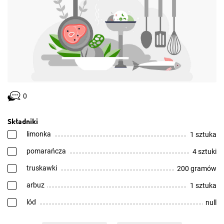
0
Składniki
limonka
1 sztuka
pomarańcza
4 sztuki
truskawki
200 gramów
arbuz
1 sztuka
lód
null