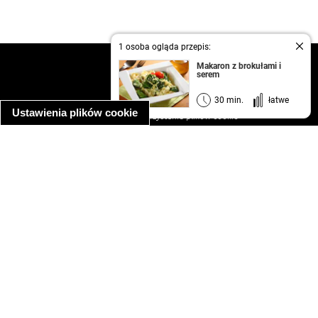
1 osoba ogląda przepis:
kontakt
Makaron z brokułami i
serem
regulamin
informacja o prywatności
30 min.
łatwe
Ustawienia plików cookie
informacja o wykorzystaniu plików cookie
ułatwienia dostępu
Najpopularniejsze przepisy
spaghetti bolognese
makaron z kurczakiem w sosie śmietanowym
kanapka z indykiem
ratatouille
lahmacun
mac and cheese
zupa minestrone