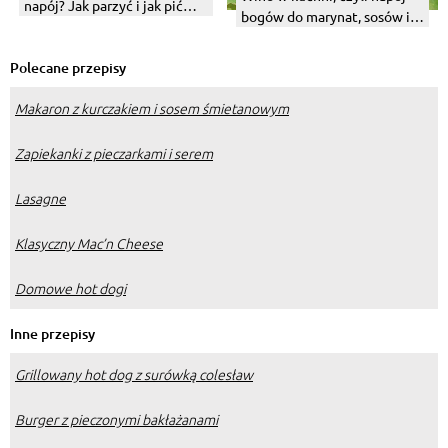
napój? Jak parzyć i jak pić
bogów do marynat, sosów i
matchę?
mięs
Polecane przepisy
Makaron z kurczakiem i sosem śmietanowym
Zapiekanki z pieczarkami i serem
Lasagne
Klasyczny Mac’n Cheese
Domowe hot dogi
Inne przepisy
Grillowany hot dog z surówką colesław
Burger z pieczonymi bakłażanami