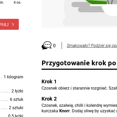
in.
4 os.
PNIJ
0
Smakowało? Podziel się op
Przygotowanie krok po
1 kilogram
Krok 1
Czosnek obierz i starannie rozgnieć. Szałw
2 łyżki
Krok 2
6 sztuk
Czosnek, szałwię, chilli i kolendrę wymi
2 sztuki
kurczaka
Knorr
. Dodaj oliwę by uzyskać 
0.5 łyżki