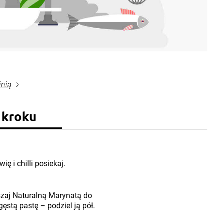
inią
 kroku
ię i chilli posiekaj.
eszaj Naturalną Marynatą do
gęstą pastę – podziel ją pół.