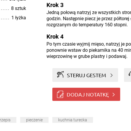
Krok 3
8 sztuk
Jedną połową natrzyj ze wszystkich stron
1 łyżka
godzin. Następnie piecz je przez półtorej
rozgrzanym do temperatury 160 stopni.
Krok 4
Po tym czasie wyjmij mięso, natrzyj je po
ponownie wstaw do piekarnika na 40 min
wieprzowinę w grube plastry i podawaj.
STERUJ GESTEM
DODAJ NOTATKĘ
rzepis
pieczenie
kuchnia turecka