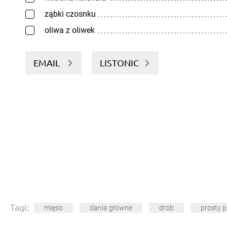
ząbki czosnku
oliwa z oliwek
EMAIL
LISTONIC
Tagi:
mięso
dania główne
drób
prosty p