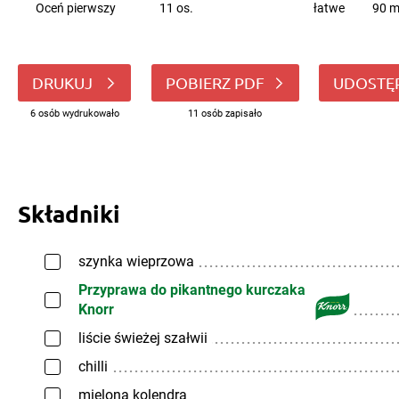
Oceń pierwszy
11 os.
łatwe
90 m
DRUKUJ
POBIERZ PDF
UDOSTĘ
6 osób wydrukowało
11 osób zapisało
Składniki
szynka wieprzowa
Przyprawa do pikantnego kurczaka
Knorr
liście świeżej szałwii
chilli
mielona kolendra