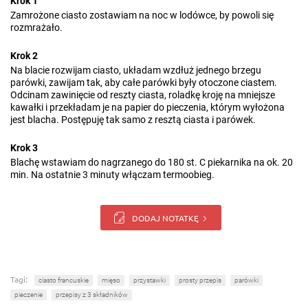
Krok 1
Zamrożone ciasto zostawiam na noc w lodówce, by powoli się
rozmrażało.
Krok 2
Na blacie rozwijam ciasto, układam wzdłuż jednego brzegu
parówki, zawijam tak, aby całe parówki były otoczone ciastem.
Odcinam zawinięcie od reszty ciasta, roladkę kroję na mniejsze
kawałki i przekładam je na papier do pieczenia, którym wyłożona
jest blacha. Postępuję tak samo z resztą ciasta i parówek.
Krok 3
Blachę wstawiam do nagrzanego do 180 st. C piekarnika na ok. 20
min. Na ostatnie 3 minuty włączam termoobieg.
DODAJ NOTATKĘ
Tagi:
ciasto francuskie
mięso
przystawki
prosty przepis
parówki
pieczenie
przepisy z 3 składników