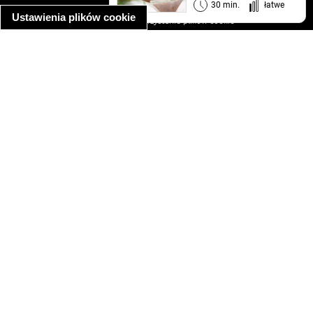
informacja o prywatności
30 min.
łatwe
Ustawienia plików cookie
informacja o wykorzystaniu plików cookie
ułatwienia dostępu
Najpopularniejsze przepisy
spaghetti bolognese
makaron z kurczakiem w sosie śmietanowym
kanapka z indykiem
ratatouille
lahmacun
mac and cheese
zupa minestrone
cannelloni ze szpinakiem i ricottą
spaghetti przepisy
makaron z kurczakiem
tagliatelle z kurczakiem
hot dog