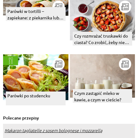
Parówki w tortilli –
zapiekane: z piekarnika lub z
patelni
Czy rozmrażać truskawki do
ciasta? Co zrobić, żeby nie
opadały w cieście?
Czym zastąpić mleko w
Parówki po studencku
kawie, a czym w cieście?
Polecane przepisy
Makaron tagliatelle z sosem bolognese i mozzarellą