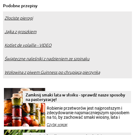
Podobne przepisy
Złociste pierogi
Jajka z groszkiem
Kotlet de volaille - VIDEO
Świąteczne naleśniki z nadzieniem ze szpinaku
Wołowina z piwem Guinness po chrupiącą pierzynką
Zamknij smaki lata w słoiku - sprawdź nasze sposoby
na pasteryzację!
Robienie przetworów jest najprostszym i
zdecydowanie najsmaczniejszym sposobem
na to, by zachować smaki wiosny, lata i
jesieni na dłużej. Można robić setki zdjęć
Czytaj więcej
krajobrazów, by cieszyć nimi oko w sezonie
zimowym, ale to smaczny posiłek pozwoli w