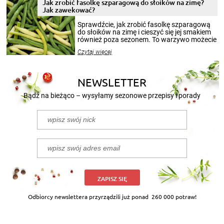
pełni poczuć atmosferę cieplejszych
Jak zrobić fasolkę szparagową do słoików na zimę?
miesięcy. Przygotowanie słoików ze
Jak zawekować?
smakowitą zawartością musi obejmować
patenty, które pozwolą zachować świeżość
Sprawdźcie, jak zrobić fasolkę szparagową
przetworów.
do słoików na zimę i cieszyć się jej smakiem
również poza sezonem. To warzywo możecie
wekować na wiele sposobów. Wykorzystajcie
Czytaj więcej
nasze propozycje!
NEWSLETTER
Bądź na bieżąco – wysyłamy sezonowe przepisy i porady
ZAPISZ SIĘ
Odbiorcy newslettera przyrządzili już ponad
260 000 potraw!