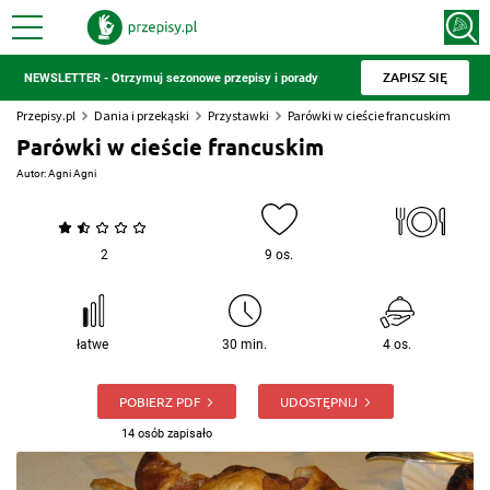
ZAPISZ SIĘ
NEWSLETTER - Otrzymuj sezonowe przepisy i porady
Przepisy.pl
Dania i przekąski
Przystawki
Parówki w cieście francuskim
Parówki w cieście francuskim
Autor:
Agni Agni
2
9 os.
łatwe
30 min.
4 os.
POBIERZ PDF
UDOSTĘPNIJ
14 osób zapisało