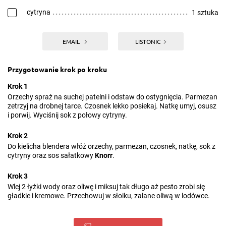
cytryna
1 sztuka
EMAIL
LISTONIC
Przygotowanie krok po kroku
Krok 1
Orzechy spraż na suchej patelni i odstaw do ostygnięcia. Parmezan
zetrzyj na drobnej tarce. Czosnek lekko posiekaj. Natkę umyj, osusz
i porwij. Wyciśnij sok z połowy cytryny.
Krok 2
Do kielicha blendera włóż orzechy, parmezan, czosnek, natkę, sok z
cytryny oraz sos sałatkowy
Knorr
.
Krok 3
Wlej 2 łyżki wody oraz oliwę i miksuj tak długo aż pesto zrobi się
gładkie i kremowe. Przechowuj w słoiku, zalane oliwą w lodówce.