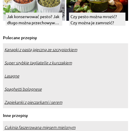
Jak konserwować pesto? Jak
Czy pesto można mrozić?
długo można przechowywać
Czy można je zamrozić?
je w lodówce?
Polecane przepisy
Kanapki z pastą jajeczną ze szczypiorkiem
Super szybkie tagliatelle z kurczakiem
Lasagne
Spaghetti bolognese
Zapiekanki z pieczarkami i serem
Inne przepisy
Cukinia faszerowana mięsem mielonym