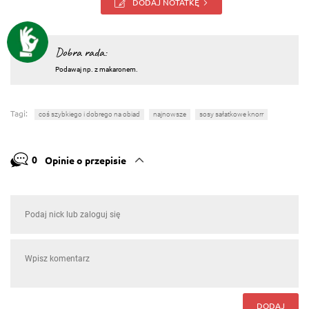
DODAJ NOTATKĘ
Dobra rada:
Podawaj np. z makaronem.
Tagi:
coś szybkiego i dobrego na obiad
najnowsze
sosy sałatkowe knorr
0
Opinie o przepisie
DODAJ