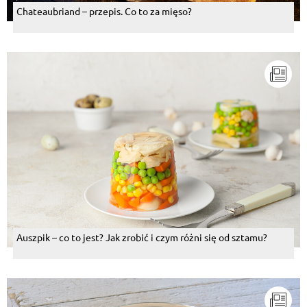
Chateaubriand – przepis. Co to za mięso?
Auszpik – co to jest? Jak zrobić i czym różni się od sztamu?