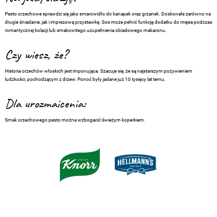
Pesto orzechowe sprawdzi się jako smarowidło do kanapek oraz grzanek. Doskonałe zarówno na
drugie śniadanie, jak i imprezową przystawkę. Sos może pełnić funkcję dodatku do mięsa podczas
romantycznej kolacji lub smakowitego uzupełnienia obiadowego makaronu.
Czy wiesz, że?
Historia orzechów włoskich jest imponująca. Szacuje się, że są najstarszym pożywieniem
ludzkości, pochodzącym z drzew. Ponoć były jadane już 10 tysięcy lat temu.
Dla urozmaicenia:
Smak orzechowego pesto można wzbogacić świeżym koperkiem.