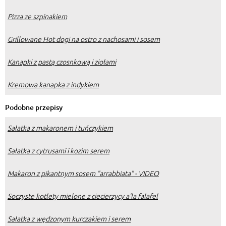
Pizza ze szpinakiem
Grillowane Hot dogi na ostro z nachosami i sosem
Kanapki z pastą czosnkową i ziołami
Kremowa kanapka z indykiem
Podobne przepisy
Sałatka z makaronem i tuńczykiem
Sałatka z cytrusami i kozim serem
Makaron z pikantnym sosem "arrabbiata" - VIDEO
Soczyste kotlety mielone z ciecierzycy a'la falafel
Sałatka z wędzonym kurczakiem i serem