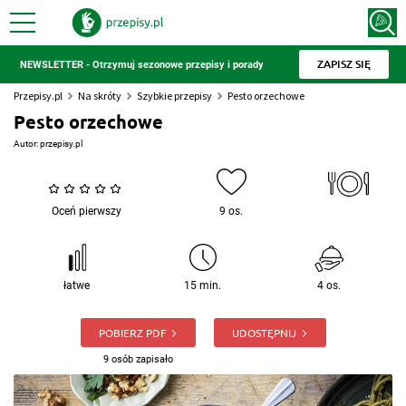
ZAPISZ SIĘ
NEWSLETTER - Otrzymuj sezonowe przepisy i porady
Przepisy.pl
Na skróty
Szybkie przepisy
Pesto orzechowe
Pesto orzechowe
Autor:
przepisy.pl
Oceń pierwszy
9 os.
łatwe
15 min.
4 os.
POBIERZ PDF
UDOSTĘPNIJ
9 osób zapisało