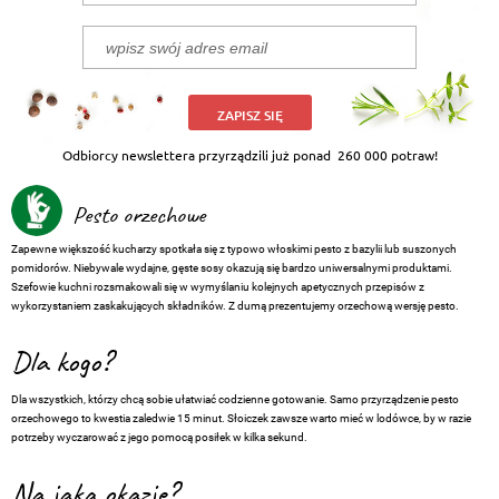
ZAPISZ SIĘ
Odbiorcy newslettera przyrządzili już ponad
260 000 potraw!
Pesto orzechowe
Zapewne większość kucharzy spotkała się z typowo włoskimi pesto z bazylii lub suszonych
pomidorów. Niebywale wydajne, gęste sosy okazują się bardzo uniwersalnymi produktami.
Szefowie kuchni rozsmakowali się w wymyślaniu kolejnych apetycznych przepisów z
wykorzystaniem zaskakujących składników. Z dumą prezentujemy orzechową wersję pesto.
Dla kogo?
Dla wszystkich, którzy chcą sobie ułatwiać codzienne gotowanie. Samo przyrządzenie pesto
orzechowego to kwestia zaledwie 15 minut. Słoiczek zawsze warto mieć w lodówce, by w razie
potrzeby wyczarować z jego pomocą posiłek w kilka sekund.
Na jaką okazję?