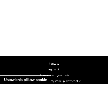
kontakt
regulamin
informacja o prywatności
Ustawienia plików cookie
informacja o wykorzystaniu plików cookie
ułatwienia dostępu
Najpopularniejsze przepisy
spaghetti bolognese