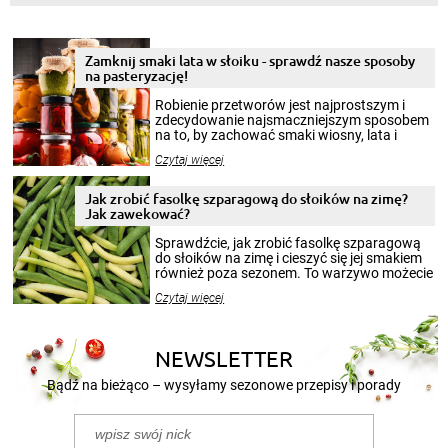
Zamknij smaki lata w słoiku - sprawdź nasze sposoby
na pasteryzację!
Robienie przetworów jest najprostszym i
zdecydowanie najsmaczniejszym sposobem
na to, by zachować smaki wiosny, lata i
jesieni na dłużej. Można robić setki zdjęć
Czytaj więcej
krajobrazów, by cieszyć nimi oko w sezonie
zimowym, ale to smaczny posiłek pozwoli w
pełni poczuć atmosferę cieplejszych
Jak zrobić fasolkę szparagową do słoików na zimę?
miesięcy. Przygotowanie słoików ze
Jak zawekować?
smakowitą zawartością musi obejmować
patenty, które pozwolą zachować świeżość
Sprawdźcie, jak zrobić fasolkę szparagową
przetworów.
do słoików na zimę i cieszyć się jej smakiem
również poza sezonem. To warzywo możecie
wekować na wiele sposobów. Wykorzystajcie
Czytaj więcej
nasze propozycje!
NEWSLETTER
Bądź na bieżąco – wysyłamy sezonowe przepisy i porady