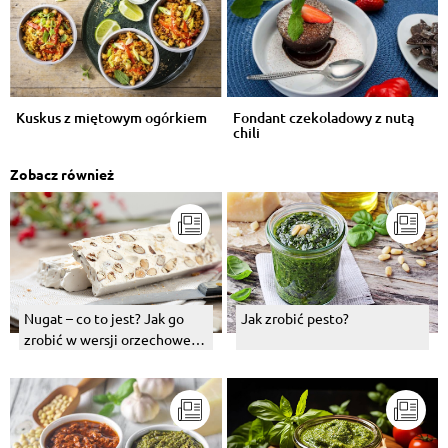
Kuskus z miętowym ogórkiem
Fondant czekoladowy z nutą
chili
Zobacz również
Nugat – co to jest? Jak go
Jak zrobić pesto?
zrobić w wersji orzechowej
lub czekoladowej?