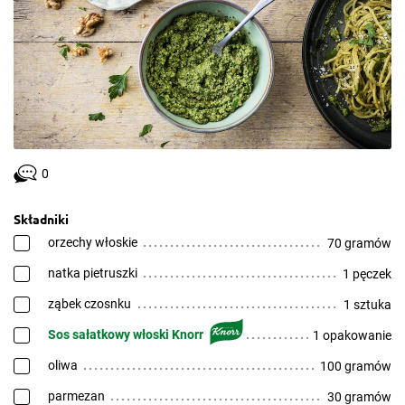
0
Składniki
orzechy włoskie
70 gramów
natka pietruszki
1 pęczek
ząbek czosnku
1 sztuka
Sos sałatkowy włoski Knorr
1 opakowanie
oliwa
100 gramów
parmezan
30 gramów