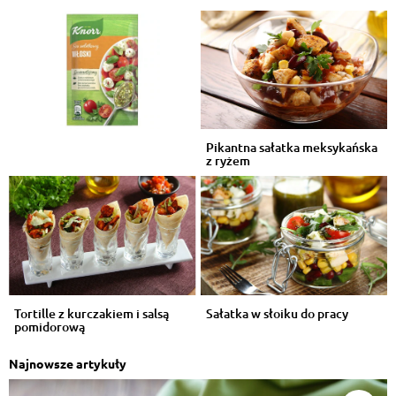
Pikantna sałatka meksykańska
z ryżem
Tortille z kurczakiem i salsą
Sałatka w słoiku do pracy
pomidorową
Najnowsze artykuły