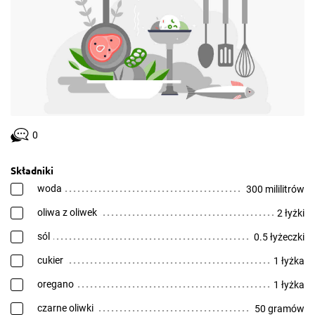
0
Składniki
woda
300 mililitrów
oliwa z oliwek
2 łyżki
sól
0.5 łyżeczki
cukier
1 łyżka
oregano
1 łyżka
czarne oliwki
50 gramów