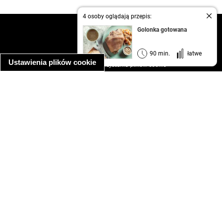
4 osoby oglądają przepis:
kontakt
Golonka gotowana
regulamin
informacja o prywatności
90 min.
łatwe
Ustawienia plików cookie
informacja o wykorzystaniu plików cookie
ułatwienia dostępu
Najpopularniejsze przepisy
spaghetti bolognese
makaron z kurczakiem w sosie śmietanowym
kanapka z indykiem
ratatouille
lahmacun
mac and cheese
zupa minestrone
cannelloni ze szpinakiem i ricottą