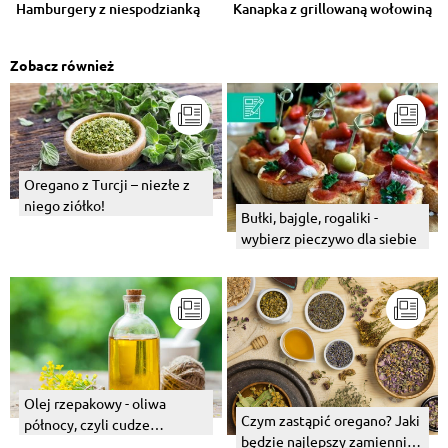
Hamburgery z niespodzianką
Kanapka z grillowaną wołowiną
Zobacz również
Oregano z Turcji – niezłe z
niego ziółko!
Bułki, bajgle, rogaliki -
wybierz pieczywo dla siebie
Olej rzepakowy - oliwa
Czym zastąpić oregano? Jaki
północy, czyli cudze
będzie najlepszy zamiennik
chwalimy, swego nie znamy