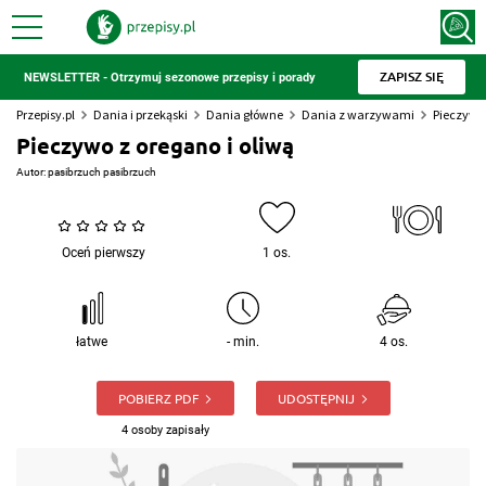
ZAPISZ SIĘ
NEWSLETTER - Otrzymuj sezonowe przepisy i porady
Przepisy.pl
Dania i przekąski
Dania główne
Dania z warzywami
Pieczywo 
Pieczywo z oregano i oliwą
Autor:
pasibrzuch pasibrzuch
Oceń pierwszy
1 os.
łatwe
- min.
4 os.
POBIERZ PDF
UDOSTĘPNIJ
4 osoby zapisały