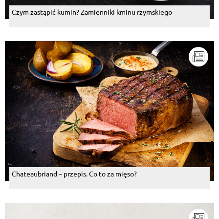
Czym zastąpić kumin? Zamienniki kminu rzymskiego
Chateaubriand – przepis. Co to za mięso?