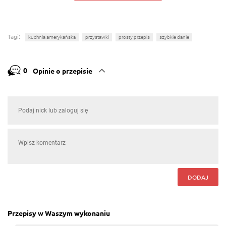
Tagi:
kuchnia amerykańska
przystawki
prosty przepis
szybkie danie
0
Opinie o przepisie
DODAJ
Przepisy w Waszym wykonaniu