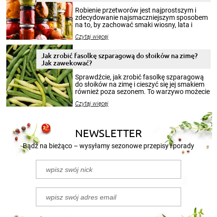
Robienie przetworów jest najprostszym i
zdecydowanie najsmaczniejszym sposobem
na to, by zachować smaki wiosny, lata i
jesieni na dłużej. Można robić setki zdjęć
Czytaj więcej
krajobrazów, by cieszyć nimi oko w sezonie
zimowym, ale to smaczny posiłek pozwoli w
pełni poczuć atmosferę cieplejszych
Jak zrobić fasolkę szparagową do słoików na zimę?
miesięcy. Przygotowanie słoików ze
Jak zawekować?
smakowitą zawartością musi obejmować
patenty, które pozwolą zachować świeżość
Sprawdźcie, jak zrobić fasolkę szparagową
przetworów.
do słoików na zimę i cieszyć się jej smakiem
również poza sezonem. To warzywo możecie
wekować na wiele sposobów. Wykorzystajcie
Czytaj więcej
nasze propozycje!
NEWSLETTER
Bądź na bieżąco – wysyłamy sezonowe przepisy i porady