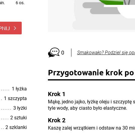
in.
6 os.
PNIJ
0
Smakowało? Podziel się op
Przygotowanie krok po
1 łyżka
Krok 1
1 szczypta
Mąkę, jedno jajko, łyżkę oleju i szczyptę
3 łyżki
tyle wody, aby ciasto było elastyczne.
2 sztuki
Krok 2
2 szklanki
Kaszę zalej wrzątkiem i odstaw na 30 mi