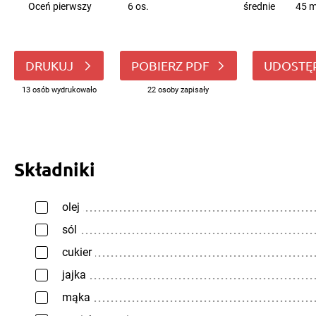
Oceń pierwszy
6 os.
średnie
45 m
DRUKUJ
POBIERZ PDF
UDOSTĘ
13 osób wydrukowało
22 osoby zapisały
Składniki
olej
sól
cukier
jajka
mąka