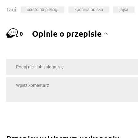
Tagi:
ciasto na pierogi
kuchnia polska
jajka
Opinie o przepisie
0