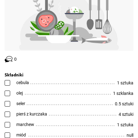
0
Składniki
cebula
1 sztuka
olej
1 szklanka
seler
0.5 sztuki
pierś z kurczaka
4 sztuki
marchew
1 sztuka
miód
null