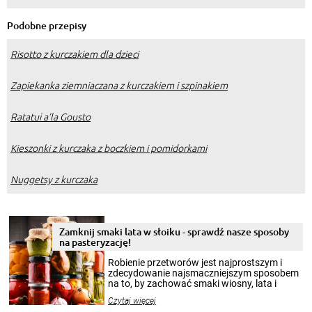
Podobne przepisy
Risotto z kurczakiem dla dzieci
Zapiekanka ziemniaczana z kurczakiem i szpinakiem
Ratatui a’la Gousto
Kieszonki z kurczaka z boczkiem i pomidorkami
Nuggetsy z kurczaka
Zamknij smaki lata w słoiku - sprawdź nasze sposoby
na pasteryzację!
Robienie przetworów jest najprostszym i
zdecydowanie najsmaczniejszym sposobem
na to, by zachować smaki wiosny, lata i
jesieni na dłużej. Można robić setki zdjęć
Czytaj więcej
krajobrazów, by cieszyć nimi oko w sezonie