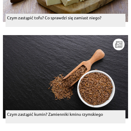
Czym zastąpić tofu? Co sprawdzi się zamiast niego?
Czym zastąpić kumin? Zamienniki kminu rzymskiego