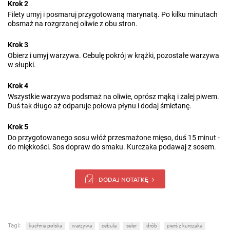
Krok 2
Filety umyj i posmaruj przygotowaną marynatą. Po kilku minutach
obsmaż na rozgrzanej oliwie z obu stron.
Krok 3
Obierz i umyj warzywa. Cebulę pokrój w krążki, pozostałe warzywa
w słupki.
Krok 4
Wszystkie warzywa podsmaż na oliwie, oprósz mąką i zalej piwem.
Duś tak długo aż odparuje połowa płynu i dodaj śmietanę.
Krok 5
Do przygotowanego sosu włóż przesmażone mięso, duś 15 minut -
do miękkości. Sos dopraw do smaku. Kurczaka podawaj z sosem.
DODAJ NOTATKĘ
Tagi:
kuchnia polska
warzywa
cebula
seler
drób
pierś z kurczaka