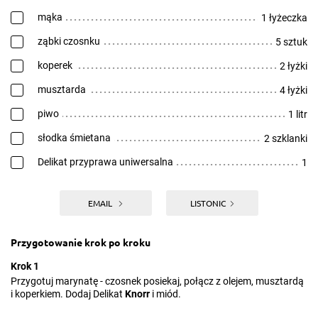
mąka
1 łyżeczka
ząbki czosnku
5 sztuk
koperek
2 łyżki
musztarda
4 łyżki
piwo
1 litr
słodka śmietana
2 szklanki
Delikat przyprawa uniwersalna
1
EMAIL
LISTONIC
Przygotowanie krok po kroku
Krok 1
Przygotuj marynatę - czosnek posiekaj, połącz z olejem, musztardą
i koperkiem. Dodaj Delikat
Knorr
i miód.