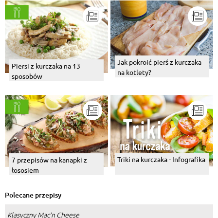
Jak pokroić pierś z kurczaka
Piersi z kurczaka na 13
na kotlety?
sposobów
Triki na kurczaka - Infografika
7 przepisów na kanapki z
łososiem
Polecane przepisy
Klasyczny Mac’n Cheese