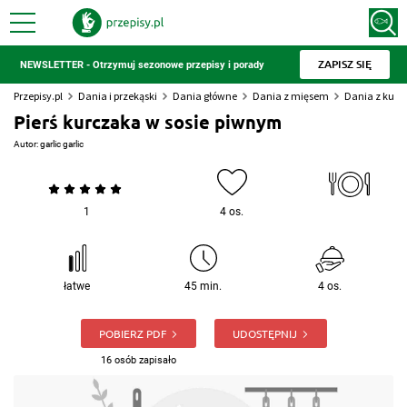
ZAPISZ SIĘ
NEWSLETTER - Otrzymuj sezonowe przepisy i porady
Przepisy.pl
Dania i przekąski
Dania główne
Dania z mięsem
Dania z kur
Pierś kurczaka w sosie piwnym
Autor:
garlic garlic
1
4 os.
łatwe
45 min.
4 os.
POBIERZ PDF
UDOSTĘPNIJ
16 osób zapisało