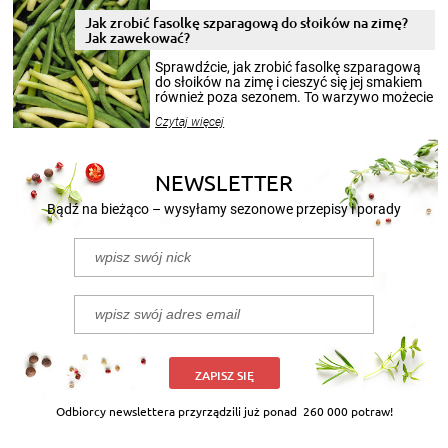
zimowym, ale to smaczny posiłek pozwoli w
pełni poczuć atmosferę cieplejszych
Jak zrobić fasolkę szparagową do słoików na zimę?
miesięcy. Przygotowanie słoików ze
Jak zawekować?
smakowitą zawartością musi obejmować
patenty, które pozwolą zachować świeżość
Sprawdźcie, jak zrobić fasolkę szparagową
przetworów.
do słoików na zimę i cieszyć się jej smakiem
również poza sezonem. To warzywo możecie
wekować na wiele sposobów. Wykorzystajcie
Czytaj więcej
nasze propozycje!
NEWSLETTER
Bądź na bieżąco – wysyłamy sezonowe przepisy i porady
ZAPISZ SIĘ
Odbiorcy newslettera przyrządzili już ponad
260 000 potraw!