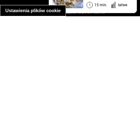
informacja o prywatności
15 min.
łatwe
Ustawienia plików cookie
informacja o wykorzystaniu plików cookie
ułatwienia dostępu
Najpopularniejsze przepisy
spaghetti bolognese
makaron z kurczakiem w sosie śmietanowym
kanapka z indykiem
ratatouille
lahmacun
mac and cheese
zupa minestrone
cannelloni ze szpinakiem i ricottą
spaghetti przepisy
makaron z kurczakiem
tagliatelle z kurczakiem
hot dog