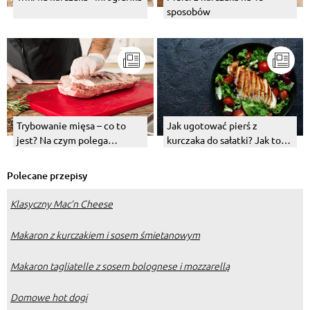
sposobów
Trybowanie mięsa – co to
Jak ugotować pierś z
jest? Na czym polega
kurczaka do sałatki? Jak to
trybowanie kurczaka lub
zrobić na parze, a jak w
szynki?
wodzie?
Polecane przepisy
Klasyczny Mac’n Cheese
Makaron z kurczakiem i sosem śmietanowym
Makaron tagliatelle z sosem bolognese i mozzarellą
Domowe hot dogi