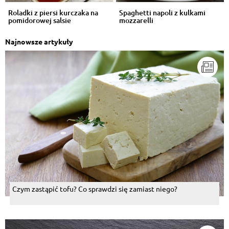
Roladki z piersi kurczaka na
Spaghetti napoli z kulkami
pomidorowej salsie
mozzarelli
Najnowsze artykuły
Czym zastąpić tofu? Co sprawdzi się zamiast niego?