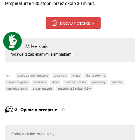
temperaturze 180 stopni przez około 30 minut.
DODAJ NOTATKĘ
Dobra rada:
Podawaj z zapiekanymi ziemniakami.
Tagi:
dania z piersi kurczaka
warzywa
mięso
dania główne
dania z mięsem
śmietana
drób
pierś z kurczaka
pomidory
kurczak
kuchnia grecka
prosty przepis
przepisy z 5 składników
0
Opinie o przepisie