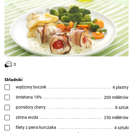
0
Składniki
wędzony boczek
4 plastry
śmietana 18%
200 mililitrów
pomidory cherry
8 sztuk
zimna woda
250 mililitrów
filety z piersi kurczaka
4 sztuki