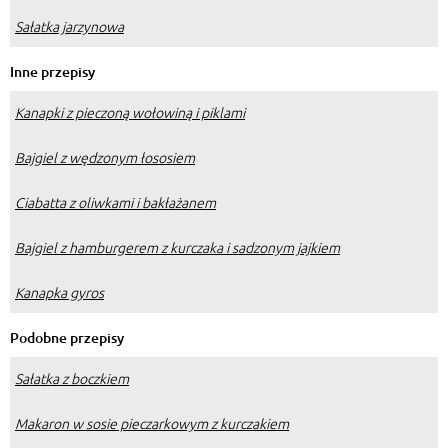
Sałatka jarzynowa
Inne przepisy
Kanapki z pieczoną wołowiną i piklami
Bajgiel z wędzonym łososiem
Ciabatta z oliwkami i bakłażanem
Bajgiel z hamburgerem z kurczaka i sadzonym jajkiem
Kanapka gyros
Podobne przepisy
Sałatka z boczkiem
Makaron w sosie pieczarkowym z kurczakiem