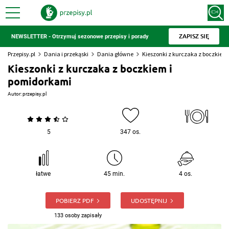
ZAPISZ SIĘ
NEWSLETTER - Otrzymuj sezonowe przepisy i porady
Przepisy.pl
Dania i przekąski
Dania główne
Kieszonki z kurczaka z boczkiem
Kieszonki z kurczaka z boczkiem i
pomidorkami
Autor:
przepisy.pl
5
347 os.
łatwe
45 min.
4 os.
POBIERZ PDF
UDOSTĘPNIJ
133 osoby zapisały