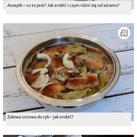
Auszpik – co to jest? Jak zrobić i czym różni się od sztamu?
Zalewa octowa do ryb – jak zrobić?