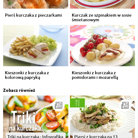
Pierś kurczaka z pieczarkami
Kurczak ze szpinakiem w sosie
śmietanowym
Kieszonki z kurczaka z
Kieszonki z kurczaka z
kolorową papryką
pomidorami i mozarellą
Zobacz również
Triki na kurczaka - Infografika
Piersi z kurczaka na 13