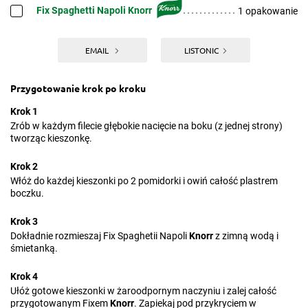
Fix Spaghetti Napoli Knorr
1 opakowanie
EMAIL
LISTONIC
Przygotowanie krok po kroku
Krok 1
Zrób w każdym filecie głębokie nacięcie na boku (z jednej strony)
tworząc kieszonkę.
Krok 2
Włóż do każdej kieszonki po 2 pomidorki i owiń całość plastrem
boczku.
Krok 3
Dokładnie rozmieszaj Fix Spaghetii Napoli
Knorr
z zimną wodą i
śmietanką.
Krok 4
Ułóż gotowe kieszonki w żaroodpornym naczyniu i zalej całość
przygotowanym Fixem
Knorr
. Zapiekaj pod przykryciem w