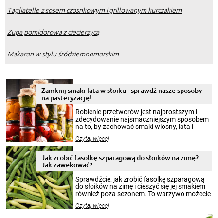
Tagliatelle z sosem czosnkowym i grillowanym kurczakiem
Zupa pomidorowa z ciecierzycą
Makaron w stylu śródziemnomorskim
Zamknij smaki lata w słoiku - sprawdź nasze sposoby
na pasteryzację!
Robienie przetworów jest najprostszym i
zdecydowanie najsmaczniejszym sposobem
na to, by zachować smaki wiosny, lata i
jesieni na dłużej. Można robić setki zdjęć
Czytaj więcej
krajobrazów, by cieszyć nimi oko w sezonie
zimowym, ale to smaczny posiłek pozwoli w
pełni poczuć atmosferę cieplejszych
Jak zrobić fasolkę szparagową do słoików na zimę?
miesięcy. Przygotowanie słoików ze
Jak zawekować?
smakowitą zawartością musi obejmować
patenty, które pozwolą zachować świeżość
Sprawdźcie, jak zrobić fasolkę szparagową
przetworów.
do słoików na zimę i cieszyć się jej smakiem
również poza sezonem. To warzywo możecie
wekować na wiele sposobów. Wykorzystajcie
Czytaj więcej
nasze propozycje!