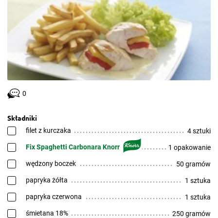
0
Składniki
filet z kurczaka
4 sztuki
Fix Spaghetti Carbonara Knorr
1 opakowanie
wędzony boczek
50 gramów
papryka żółta
1 sztuka
papryka czerwona
1 sztuka
śmietana 18%
250 gramów