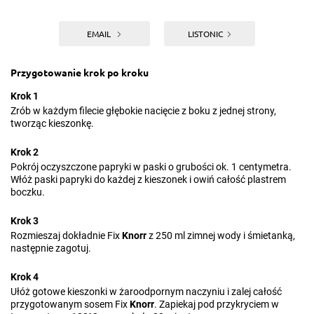
EMAIL
LISTONIC
Przygotowanie krok po kroku
Krok 1
Zrób w każdym filecie głębokie nacięcie z boku z jednej strony,
tworząc kieszonkę.
Krok 2
Pokrój oczyszczone papryki w paski o grubości ok. 1 centymetra.
Włóż paski papryki do każdej z kieszonek i owiń całość plastrem
boczku.
Krok 3
Rozmieszaj dokładnie Fix
Knorr
z 250 ml zimnej wody i śmietanką,
następnie zagotuj.
Krok 4
Ułóż gotowe kieszonki w żaroodpornym naczyniu i zalej całość
przygotowanym sosem Fix
Knorr
. Zapiekaj pod przykryciem w