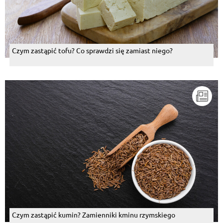
Czym zastąpić tofu? Co sprawdzi się zamiast niego?
Czym zastąpić kumin? Zamienniki kminu rzymskiego