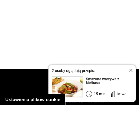
2 osoby oglądają przepis:
kontakt
Smażone warzywa z
kiełbasą
regulamin
informacja o prywatności
15 min.
łatwe
Ustawienia plików cookie
informacja o wykorzystaniu plików cookie
ułatwienia dostępu
Najpopularniejsze przepisy
spaghetti bolognese