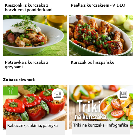
Kieszonki z kurczaka z
Paella z kurczakiem - VIDEO
boczkiem i pomidorkami
Potrawka z kurczaka z
Kurczak po hiszpańsku
grzybami
Zobacz również
Triki na kurczaka - Infografika
Kabaczek, cukinia, papryka