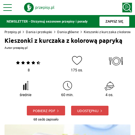
ZAPISZ SIĘ
NEWSLETTER - Otrzymuj sezonowe przepisy i porady
Przepisy.pl
Dania i przekąski
Dania główne
Kieszonki z kurczaka z kolorową 
Kieszonki z kurczaka z kolorową papryką
Autor:
przepisy.pl
8
175 os.
średnie
60 min.
4 os.
POBIERZ PDF
UDOSTĘPNIJ
68 osób zapisało