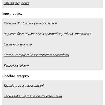
Sałatka jarzynowa
Inne przepisy
Kanapka BLT (bekon, pomidor, sałata)
Bagietka faszerowana szynką parmeńską, rukolą i mozzarellą
Lasagne bolognese
Kremowe tagliatelle z kurczakiem i brokułami
Kanapka z jajkiem
Podobne przepisy
Szybki ryż z fasolką z patelni
Zapiekanka mięsna na cieście francuskim