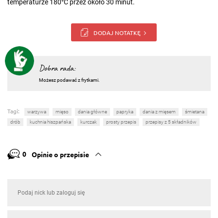
temperaturze 180°C przez około 30 minut.
DODAJ NOTATKĘ
Dobra rada:
Możesz podawać z frytkami.
Tagi:
warzywa
mięso
dania główne
papryka
dania z mięsem
śmietana
drób
kuchnia hiszpańska
kurczak
prosty przepis
przepisy z 5 składników
0
Opinie o przepisie