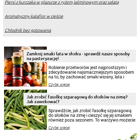
Piersi z kurczaka w glazurze z ryżem jaśminowym oraz sałatą
Aromatyczny kalafior w cieście
Chłodnik bez gotowania
Zamknij smaki lata w słoiku - sprawdź nasze sposoby
na pasteryzację!
Robienie przetworów jest najprostszym i
zdecydowanie najsmaczniejszym sposobem
na to, by zachować smaki wiosny, lata i
jesieni na dłużej. Można robić setki zdjęć
Czytaj więcej
krajobrazów, by cieszyć nimi oko w sezonie
zimowym, ale to smaczny posiłek pozwoli w
pełni poczuć atmosferę cieplejszych
Jak zrobić fasolkę szparagową do słoików na zimę?
miesięcy. Przygotowanie słoików ze
Jak zawekować?
smakowitą zawartością musi obejmować
patenty, które pozwolą zachować świeżość
Sprawdźcie, jak zrobić fasolkę szparagową
przetworów.
do słoików na zimę i cieszyć się jej smakiem
również poza sezonem. To warzywo możecie
wekować na wiele sposobów. Wykorzystajcie
Czytaj więcej
nasze propozycje!