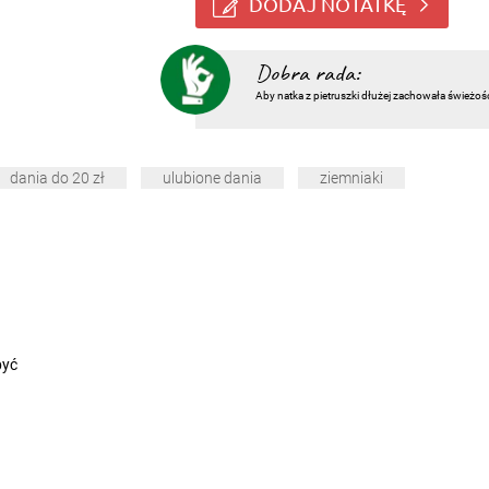
DODAJ NOTATKĘ
Dobra rada:
Aby natka z pietruszki dłużej zachowała świeżoś
dania do 20 zł
ulubione dania
ziemniaki
być