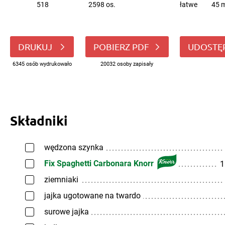
518
2598 os.
łatwe
45 m
DRUKUJ
POBIERZ PDF
UDOSTĘ
6345 osób wydrukowało
20032 osoby zapisały
Składniki
wędzona szynka
Fix Spaghetti Carbonara Knorr
1
ziemniaki
jajka ugotowane na twardo
surowe jajka