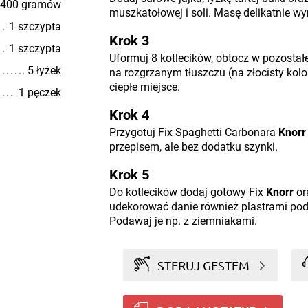
400 gramów
muszkatołowej i soli. Masę delikatnie wy
1 szczypta
Krok 3
1 szczypta
Uformuj 8 kotlecików, obtocz w pozostałej
5 łyżek
na rozgrzanym tłuszczu (na złocisty kolor
ciepłe miejsce.
1 pęczek
Krok 4
Przygotuj Fix Spaghetti Carbonara
Knorr
przepisem, ale bez dodatku szynki.
Krok 5
Do kotlecików dodaj gotowy Fix
Knorr
or
udekorować danie również plastrami po
Podawaj je np. z ziemniakami.
STERUJ GESTEM