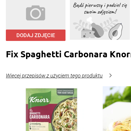
Odpowiedzi (1)
Ewa Soroka
, 09.02.2017
I co z tymi ziemniakami? Surowe chyba, skoro ściera
Odpowiedzi (1)
DODAJ ZDJĘCIE
Sylwia Sadowska
, 29.01.2017
ziemniaki surowe???,
Fix Spaghetti Carbonara Knor
Cristin Jankowska
, 10.12.2016
Mo to kak z tymi ziemniakami?
Więcej przepisów z użyciem tego produktu
Monika Kisiel
, 16.11.2016
Ziemniaki ugotowane?
Odpowiedzi (1)
Monika Kisiel
, 16.11.2016
Ziemniaki surowe, czy ugotowane?