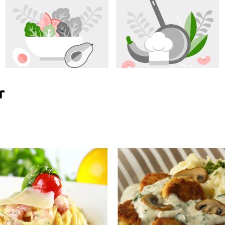
ć na tarce... A zamiast fixu przyprawy, które w nim występują.
r