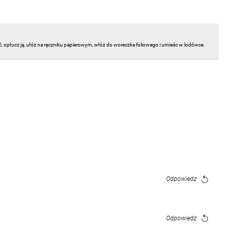
ć, opłucz ją, ułóż na ręczniku papierowym, włóż do woreczka foliowego i umieśc w lodówce.
Odpowiedz
Odpowiedz