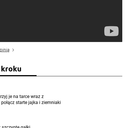
pinią
 kroku
rzyj je na tarce wraz z
łącz starte jajka i ziemniaki
z szczyptę gałki