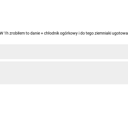
W 1h zrobiłem to danie + chłodnik ogórkowy i do tego ziemniaki ugotowan
 ktos go nie chce to nie doda, ja zawsze traktuje przepisy bardziej jako sug
ale smażyłem dość długo na małym ogniu na złoty kolor :D
o ziemniaki należy zetrzeć? Surowe czy wcześniej ugotowane? Z góry dzię