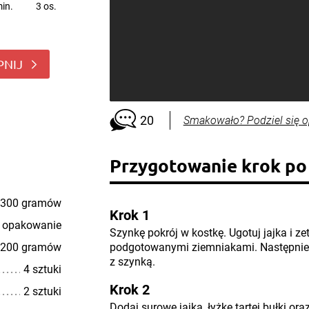
in.
3 os.
PNIJ
20
Smakowało? Podziel się o
Przygotowanie krok po
300 gramów
Krok 1
 opakowanie
Szynkę pokrój w kostkę. Ugotuj jajka i zet
200 gramów
podgotowanymi ziemniakami. Następnie po
z szynką.
4 sztuki
Krok 2
2 sztuki
Dodaj surowe jajka, łyżkę tartej bułki ora