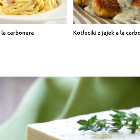
fix...nacostam"... Zwykly fastfood
 la carbonara
Kotleciki z jajek a la car