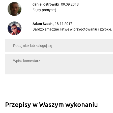
daniel ostrowski
, 09.09.2018
Fajny pomysł :)
Adam Szach
, 18.11.2017
Bardzo smaczne, łatwe w przygotowaniu i szybkie. 
Agnieszka Dering
, 16.08.2017
przepis na kotleciki bardzo ciekawy, co do fixu jeżeli
Celina Bogasz
, 23.03.2017
Jeśli bym robiła to bez fixu
Jacek Anyż
, 16.03.2017
ja dałem surowe ziemniaki i wyszły bardzo dobre , 
Mariusz Samuła
, 14.03.2017
Przepisy w Waszym wykonaniu
Witam, czy ktoś mógłby udzielić odpowiedzi jakie t