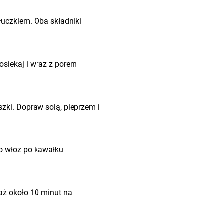
tłuczkiem. Oba składniki
posiekaj i wraz z porem
uszki. Dopraw solą, pieprzem i
go włóż po kawałku
Smaż około 10 minut na