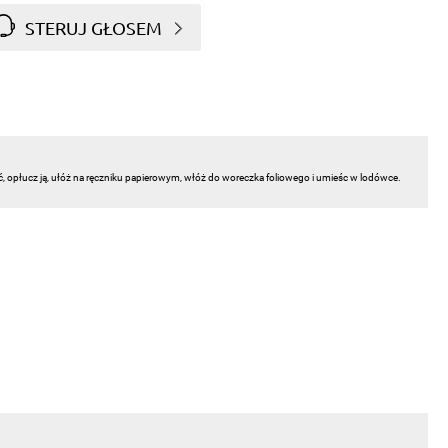
STERUJ GŁOSEM
ć, opłucz ją, ułóż na ręczniku papierowym, włóż do woreczka foliowego i umieśc w lodówce.