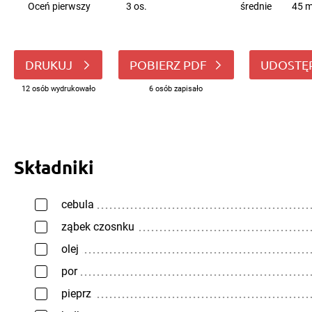
Oceń pierwszy
3 os.
średnie
45 m
DRUKUJ
POBIERZ PDF
UDOSTĘ
12 osób wydrukowało
6 osób zapisało
Składniki
cebula
ząbek czosnku
olej
por
pieprz