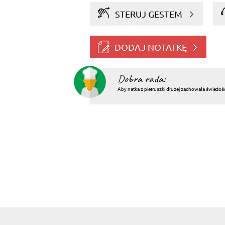
STERUJ GESTEM
DODAJ NOTATKĘ
Dobra rada:
Aby natka z pietruszki dłużej zachowała świeżoś