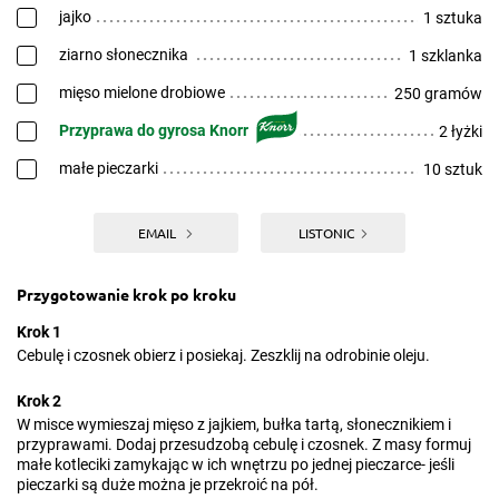
jajko
1 sztuka
ziarno słonecznika
1 szklanka
mięso mielone drobiowe
250 gramów
Przyprawa do gyrosa Knorr
2 łyżki
małe pieczarki
10 sztuk
EMAIL
LISTONIC
Przygotowanie krok po kroku
Krok 1
Cebulę i czosnek obierz i posiekaj. Zeszklij na odrobinie oleju.
Krok 2
W misce wymieszaj mięso z jajkiem, bułka tartą, słonecznikiem i
przyprawami. Dodaj przesudzobą cebulę i czosnek. Z masy formuj
małe kotleciki zamykając w ich wnętrzu po jednej pieczarce- jeśli
pieczarki są duże można je przekroić na pół.