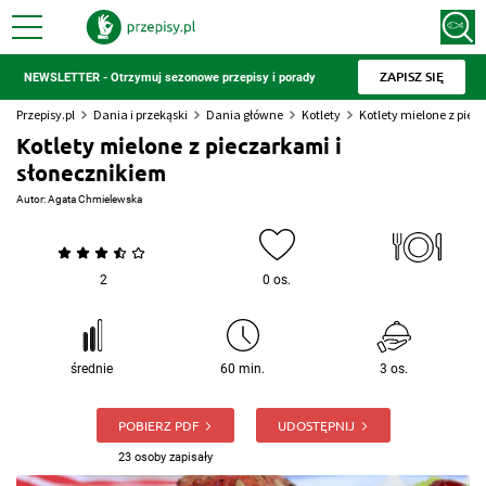
ZAPISZ SIĘ
NEWSLETTER - Otrzymuj sezonowe przepisy i porady
Przepisy.pl
Dania i przekąski
Dania główne
Kotlety
Kotlety mielone z piec
Kotlety mielone z pieczarkami i
słonecznikiem
Autor:
Agata Chmielewska
2
0 os.
średnie
60 min.
3 os.
POBIERZ PDF
UDOSTĘPNIJ
23 osoby zapisały