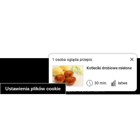
1 osoba ogląda przepis:
kontakt
Kotleciki drobiowe mielone
regulamin
informacja o prywatności
30 min.
łatwe
Ustawienia plików cookie
informacja o wykorzystaniu plików cookie
ułatwienia dostępu
Najpopularniejsze przepisy
spaghetti bolognese
makaron z kurczakiem w sosie śmietanowym
kanapka z indykiem