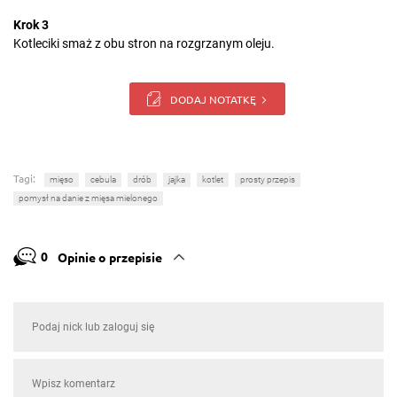
Krok 3
Kotleciki smaż z obu stron na rozgrzanym oleju.
DODAJ NOTATKĘ
Tagi:
mięso
cebula
drób
jajka
kotlet
prosty przepis
pomysł na danie z mięsa mielonego
0
Opinie o przepisie