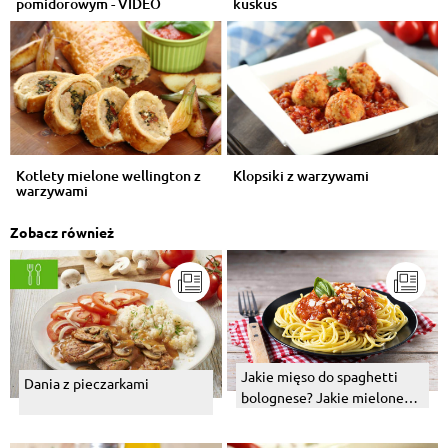
pomidorowym - VIDEO
kuskus
Kotlety mielone wellington z
Klopsiki z warzywami
warzywami
Zobacz również
Jakie mięso do spaghetti
Dania z pieczarkami
bolognese? Jakie mielone
będzie najlepsze?