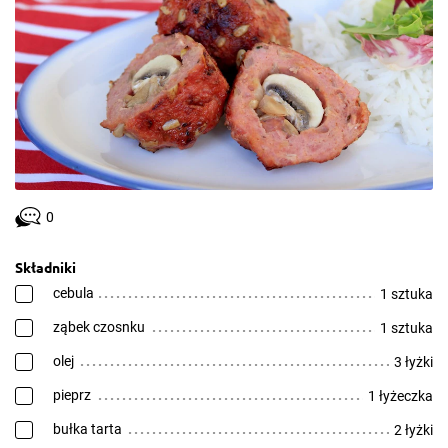
0
Składniki
cebula
1 sztuka
ząbek czosnku
1 sztuka
olej
3 łyżki
pieprz
1 łyżeczka
bułka tarta
2 łyżki