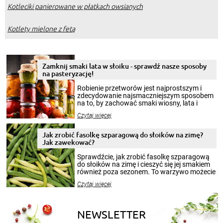
Kotleciki panierowane w płatkach owsianych
Kotlety mielone z fetą
Zamknij smaki lata w słoiku - sprawdź nasze sposoby
na pasteryzację!
Robienie przetworów jest najprostszym i
zdecydowanie najsmaczniejszym sposobem
na to, by zachować smaki wiosny, lata i
jesieni na dłużej. Można robić setki zdjęć
Czytaj więcej
krajobrazów, by cieszyć nimi oko w sezonie
zimowym, ale to smaczny posiłek pozwoli w
pełni poczuć atmosferę cieplejszych
Jak zrobić fasolkę szparagową do słoików na zimę?
miesięcy. Przygotowanie słoików ze
Jak zawekować?
smakowitą zawartością musi obejmować
patenty, które pozwolą zachować świeżość
Sprawdźcie, jak zrobić fasolkę szparagową
przetworów.
do słoików na zimę i cieszyć się jej smakiem
również poza sezonem. To warzywo możecie
wekować na wiele sposobów. Wykorzystajcie
Czytaj więcej
nasze propozycje!
NEWSLETTER