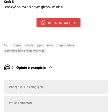
Krok 5
Smażyć na rozgrzanym głębokim oleju.
DODAJ NOTATKĘ
Tagi:
mięso
cebula
jajka
kotlet
mięso mielone
pomysł na danie z mięsa mielonego
0
Opinie o przepisie