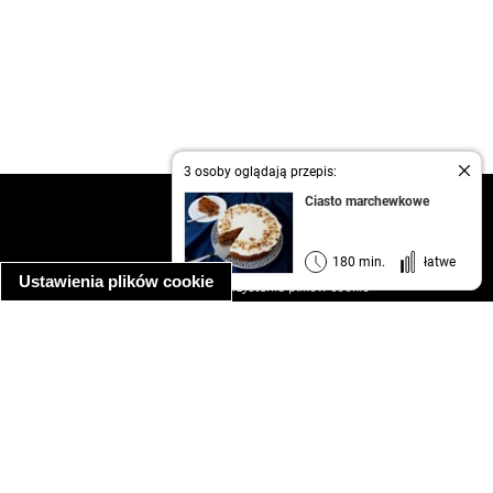
3 osoby oglądają przepis:
Ciasto marchewkowe
kontakt
regulamin
informacja o prywatności
180 min.
łatwe
Ustawienia plików cookie
informacja o wykorzystaniu plików cookie
ułatwienia dostępu
Najpopularniejsze przepisy
spaghetti bolognese
makaron z kurczakiem w sosie śmietanowym
kanapka z indykiem
ratatouille