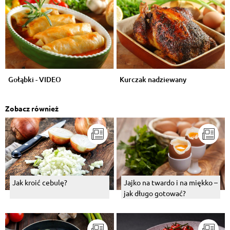
Gołąbki - VIDEO
Kurczak nadziewany
Zobacz również
Jak kroić cebulę?
Jajko na twardo i na miękko –
jak długo gotować?