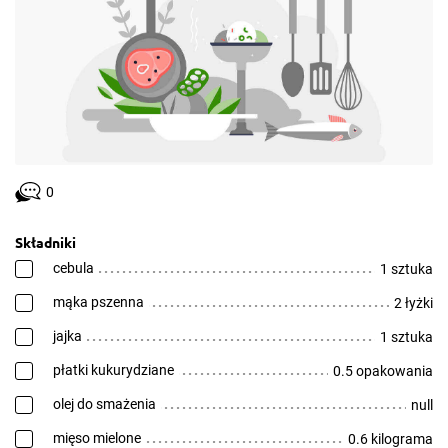
0
Składniki
cebula
1 sztuka
mąka pszenna
2 łyżki
jajka
1 sztuka
płatki kukurydziane
0.5 opakowania
olej do smażenia
null
mięso mielone
0.6 kilograma