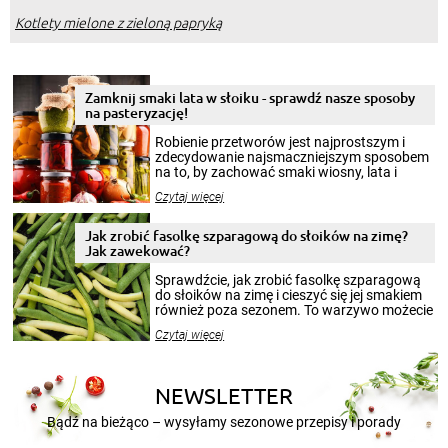
Kotlety mielone z zieloną papryką
Zamknij smaki lata w słoiku - sprawdź nasze sposoby
na pasteryzację!
Robienie przetworów jest najprostszym i
zdecydowanie najsmaczniejszym sposobem
na to, by zachować smaki wiosny, lata i
jesieni na dłużej. Można robić setki zdjęć
Czytaj więcej
krajobrazów, by cieszyć nimi oko w sezonie
zimowym, ale to smaczny posiłek pozwoli w
pełni poczuć atmosferę cieplejszych
Jak zrobić fasolkę szparagową do słoików na zimę?
miesięcy. Przygotowanie słoików ze
Jak zawekować?
smakowitą zawartością musi obejmować
patenty, które pozwolą zachować świeżość
Sprawdźcie, jak zrobić fasolkę szparagową
przetworów.
do słoików na zimę i cieszyć się jej smakiem
również poza sezonem. To warzywo możecie
wekować na wiele sposobów. Wykorzystajcie
Czytaj więcej
nasze propozycje!
NEWSLETTER
Bądź na bieżąco – wysyłamy sezonowe przepisy i porady