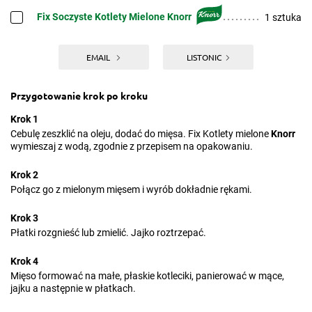
Fix Soczyste Kotlety Mielone Knorr
1 sztuka
EMAIL
LISTONIC
Przygotowanie krok po kroku
Krok 1
Cebulę zeszklić na oleju, dodać do mięsa. Fix Kotlety mielone
Knorr
wymieszaj z wodą, zgodnie z przepisem na opakowaniu.
Krok 2
Połącz go z mielonym mięsem i wyrób dokładnie rękami.
Krok 3
Płatki rozgnieść lub zmielić. Jajko roztrzepać.
Krok 4
Mięso formować na małe, płaskie kotleciki, panierować w mące,
jajku a następnie w płatkach.