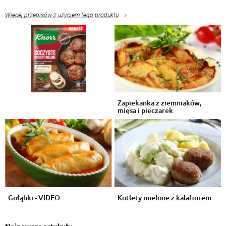
Więcej przepisów z użyciem tego produktu
Zapiekanka z ziemniaków,
mięsa i pieczarek
Gołąbki - VIDEO
Kotlety mielone z kalafiorem
Najnowsze artykuły