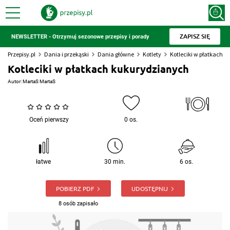
ZAPISZ SIĘ
NEWSLETTER - Otrzymuj sezonowe przepisy i porady
Przepisy.pl
Dania i przekąski
Dania główne
Kotlety
Kotleciki w płatkach 
Kotleciki w płatkach kukurydzianych
Autor:
MartaS MartaS
Oceń pierwszy
0 os.
łatwe
30 min.
6 os.
POBIERZ PDF
UDOSTĘPNIJ
8 osób zapisało