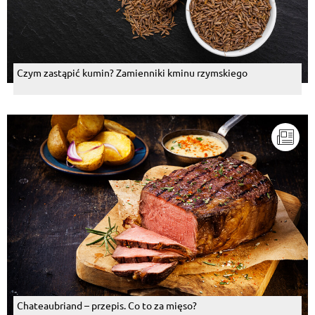
Czym zastąpić kumin? Zamienniki kminu rzymskiego
Chateaubriand – przepis. Co to za mięso?