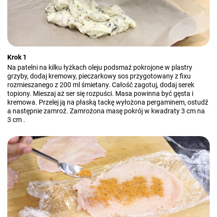
Krok 1
Na patelni na kilku łyżkach oleju podsmaż pokrojone w plastry
grzyby, dodaj kremowy, pieczarkowy sos przygotowany z fixu
rozmieszanego z 200 ml śmietany. Całość zagotuj, dodaj serek
topiony. Mieszaj aż ser się rozpuści. Masa powinna być gęsta i
kremowa. Przelej ją na płaską tackę wyłożona pergaminem, ostudź
a następnie zamroź. Zamrożona masę pokrój w kwadraty 3 cm na
3 cm .