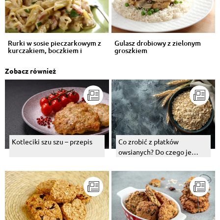
Rurki w sosie pieczarkowym z
Gulasz drobiowy z zielonym
kurczakiem, boczkiem i
groszkiem
wędzonym...
Zobacz również
Co zrobić z płatków
Kotleciki szu szu – przepis
owsianych? Do czego je
wykorzystać?