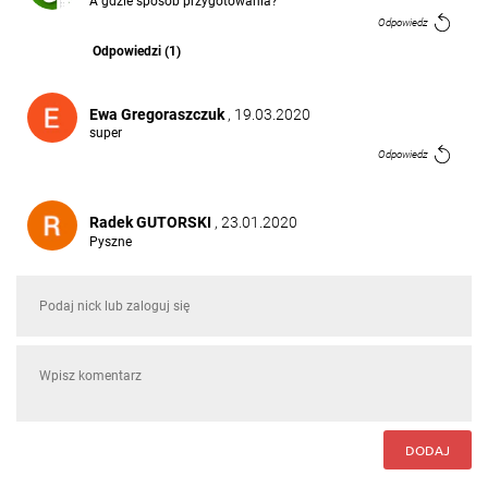
A gdzie sposób przygotowania?
Odpowiedz
Odpowiedzi (1)
Ewa Gregoraszczuk
, 19.03.2020
super
Odpowiedz
Radek GUTORSKI
, 23.01.2020
Pyszne
Odpowiedz
Alicja Pych
, 25.03.2019
Pyszne, polecam
Odpowiedz
Natalia Natalia
, 22.11.2018
DODAJ
Świetne przepisy , z pewnością każdy znajdzie coś
dla siebie :)