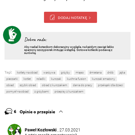
DODAJ NOTATKĘ
Dobra rada:
Aby nadać kotecikom dekoracyjny wygląda, na każdym zawiąż lekko
sparzony szczypiorek imitując wstążkę. Gotowe kotleciki podawaj z
surówką.
Tagi:
kotlety na obiad
warzywa
grzyby
mięso
śmietana
drób
jajka
pieczarki
kotlet
roladki
kurczak
kuchnia fusion
kurczak smażony
obiad
szybki obiad
obiad z kurczakiem
dania do pracy
przekąski dla dzieci
pomysł na obiad
z grzybami
przepisy z kurczakiem
6
Opinie o przepisie
Paweł Kozłowski
, 27.03.2021