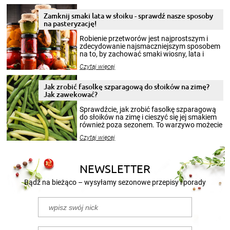
Zamknij smaki lata w słoiku - sprawdź nasze sposoby
na pasteryzację!
Robienie przetworów jest najprostszym i
zdecydowanie najsmaczniejszym sposobem
na to, by zachować smaki wiosny, lata i
jesieni na dłużej. Można robić setki zdjęć
Czytaj więcej
krajobrazów, by cieszyć nimi oko w sezonie
zimowym, ale to smaczny posiłek pozwoli w
pełni poczuć atmosferę cieplejszych
Jak zrobić fasolkę szparagową do słoików na zimę?
miesięcy. Przygotowanie słoików ze
Jak zawekować?
smakowitą zawartością musi obejmować
patenty, które pozwolą zachować świeżość
Sprawdźcie, jak zrobić fasolkę szparagową
przetworów.
do słoików na zimę i cieszyć się jej smakiem
również poza sezonem. To warzywo możecie
wekować na wiele sposobów. Wykorzystajcie
Czytaj więcej
nasze propozycje!
NEWSLETTER
Bądź na bieżąco – wysyłamy sezonowe przepisy i porady