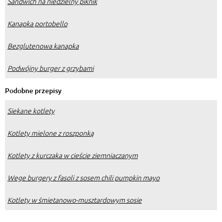
Sandwich na niedzielny piknik
Kanapka portobello
Bezglutenowa kanapka
Podwójny burger z grzybami
Podobne przepisy
Siekane kotlety
Kotlety mielone z roszponką
Kotlety z kurczaka w cieście ziemniaczanym
Wege burgery z fasoli z sosem chili pumpkin mayo
Kotlety w śmietanowo-musztardowym sosie