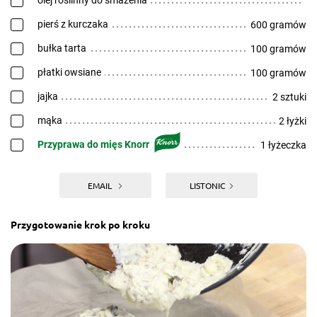
olej roślinny do smażenia
pierś z kurczaka
600 gramów
bułka tarta
100 gramów
płatki owsiane
100 gramów
jajka
2 sztuki
mąka
2 łyżki
Przyprawa do mięs Knorr
1 łyżeczka
EMAIL
LISTONIC
Przygotowanie krok po kroku