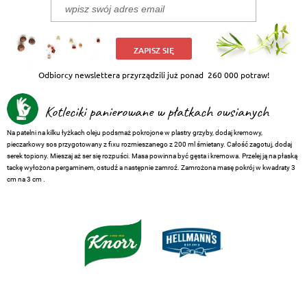
ZAPISZ SIĘ
Odbiorcy newslettera przyrządzili już ponad
260 000 potraw!
Kotleciki panierowane w płatkach owsianych
Na patelni na kilku łyżkach oleju podsmaż pokrojone w plastry grzyby, dodaj kremowy,
pieczarkowy sos przygotowany z fixu rozmieszanego z 200 ml śmietany. Całość zagotuj, dodaj
serek topiony. Mieszaj aż ser się rozpuści. Masa powinna być gęsta i kremowa. Przelej ją na płaską
tackę wyłożona pergaminem, ostudź a następnie zamroź. Zamrożona masę pokrój w kwadraty 3
cm na 3 cm .