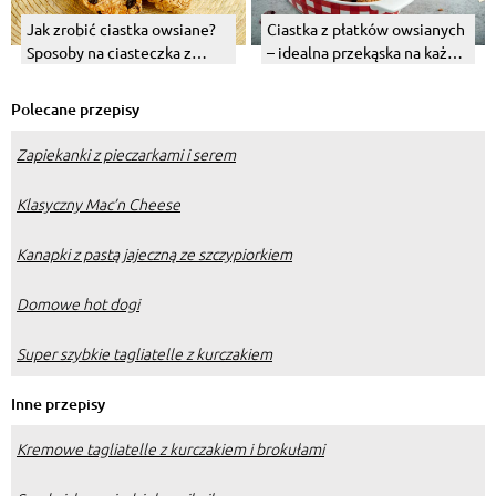
Jak zrobić ciastka owsiane?
Ciastka z płatków owsianych
Sposoby na ciasteczka z
– idealna przekąska na każdą
płatków owsianych
okazję
Polecane przepisy
Zapiekanki z pieczarkami i serem
Klasyczny Mac’n Cheese
Kanapki z pastą jajeczną ze szczypiorkiem
Domowe hot dogi
Super szybkie tagliatelle z kurczakiem
Inne przepisy
Kremowe tagliatelle z kurczakiem i brokułami