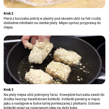
Krok 2
Piersi z kurczaka pokrój w plastry pod skosem ułóż na foli i rozbij
dokładnie młotkiem na cienkie płaty. Mięso oprósz przyprawą do
mięsa.
Krok 3
Na płaty mięsa ułóż pokrojony farsz. Krawędzie kurczaka zawiń do
środka tworząc kwadratowe kotleciki. Kotleciki panieruj w mące,
jajku a następnie w bułce tartej pomieszanej z płatkami. Gotowe
kotleciki smaż na rozgrzanym oleju na złoty kolor.