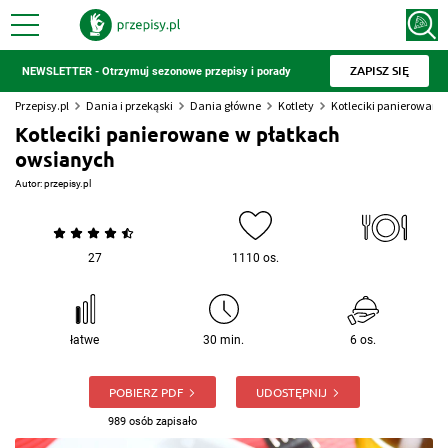
ZAPISZ SIĘ
NEWSLETTER - Otrzymuj sezonowe przepisy i porady
Przepisy.pl
Dania i przekąski
Dania główne
Kotlety
Kotleciki panierowane
Kotleciki panierowane w płatkach
owsianych
Autor:
przepisy.pl
27
1110 os.
łatwe
30 min.
6 os.
POBIERZ PDF
UDOSTĘPNIJ
989 osób zapisało