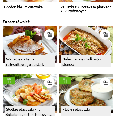
Cordon bleu z kurczaka
Paluszki z kurczaka w płatkach
kukurydzianych
Zobacz również
Wariacje na temat
Naleśnikowe słodkości i
naleśnikowego ciasta i
słoności
zimowe naleśniki z
cynamonowymi jabłkami
Słodkie placuszki - na
Placki i placuszki
śniadanie, do lunchboxa, na