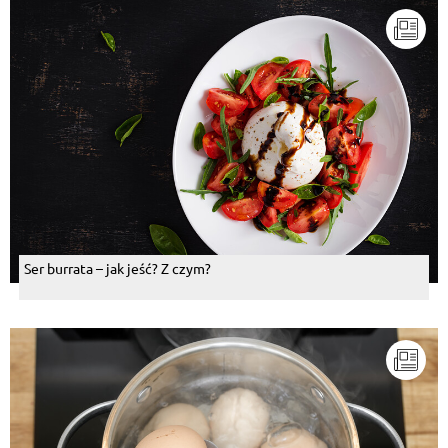
Ser burrata – jak jeść? Z czym?