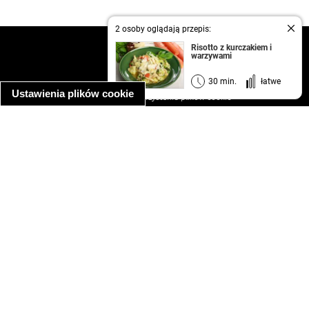
2 osoby oglądają przepis:
kontakt
Risotto z kurczakiem i
warzywami
regulamin
informacja o prywatności
30 min.
łatwe
Ustawienia plików cookie
informacja o wykorzystaniu plików cookie
ułatwienia dostępu
Najpopularniejsze przepisy
spaghetti bolognese
makaron z kurczakiem w sosie śmietanowym
kanapka z indykiem
ratatouille
lahmacun
mac and cheese
zupa minestrone
cannelloni ze szpinakiem i ricottą