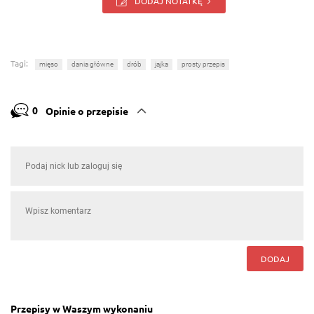
DODAJ NOTATKĘ
Tagi:
mięso
dania główne
drób
jajka
prosty przepis
0
Opinie o przepisie
DODAJ
Przepisy w Waszym wykonaniu