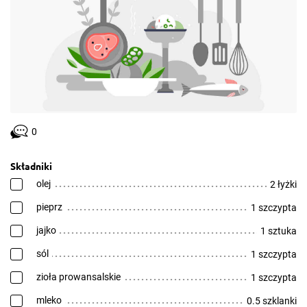
0
Składniki
olej
2 łyżki
pieprz
1 szczypta
jajko
1 sztuka
sól
1 szczypta
zioła prowansalskie
1 szczypta
mleko
0.5 szklanki