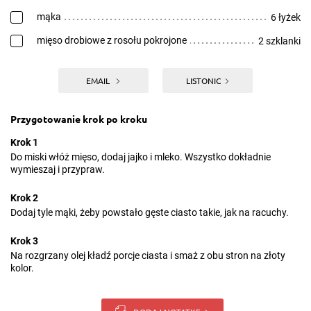
mąka
6 łyżek
mięso drobiowe z rosołu pokrojone
2 szklanki
EMAIL
LISTONIC
Przygotowanie krok po kroku
Krok 1
Do miski włóż mięso, dodaj jajko i mleko. Wszystko dokładnie
wymieszaj i przypraw.
Krok 2
Dodaj tyle mąki, żeby powstało gęste ciasto takie, jak na racuchy.
Krok 3
Na rozgrzany olej kładź porcje ciasta i smaż z obu stron na złoty
kolor.