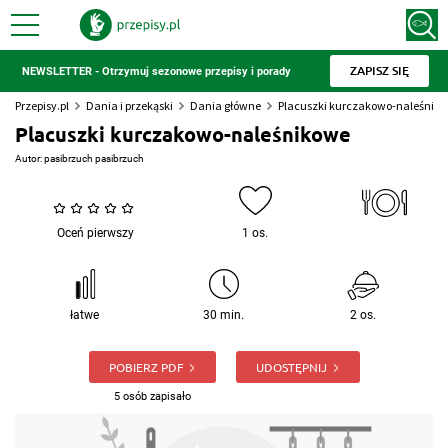
ZAPISZ SIĘ
NEWSLETTER - Otrzymuj sezonowe przepisy i porady
Przepisy.pl
Dania i przekąski
Dania główne
Placuszki kurczakowo-naleśnik
Placuszki kurczakowo-naleśnikowe
Autor:
pasibrzuch pasibrzuch
Oceń pierwszy
1 os.
łatwe
30 min.
2 os.
POBIERZ PDF
UDOSTĘPNIJ
5 osób zapisało