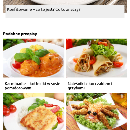
Konfitowanie – co to jest? Co to znaczy?
Podobne przepisy
Karminadle – kotleciki w sosie
Naleśniki z kurczakiem i
pomidorowym
grzybami