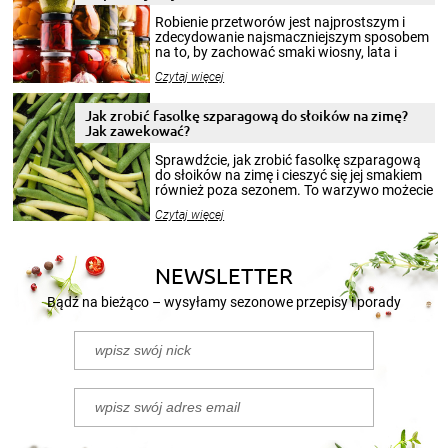
Robienie przetworów jest najprostszym i
zdecydowanie najsmaczniejszym sposobem
na to, by zachować smaki wiosny, lata i
jesieni na dłużej. Można robić setki zdjęć
Czytaj więcej
krajobrazów, by cieszyć nimi oko w sezonie
zimowym, ale to smaczny posiłek pozwoli w
pełni poczuć atmosferę cieplejszych
Jak zrobić fasolkę szparagową do słoików na zimę?
miesięcy. Przygotowanie słoików ze
Jak zawekować?
smakowitą zawartością musi obejmować
patenty, które pozwolą zachować świeżość
Sprawdźcie, jak zrobić fasolkę szparagową
przetworów.
do słoików na zimę i cieszyć się jej smakiem
również poza sezonem. To warzywo możecie
wekować na wiele sposobów. Wykorzystajcie
Czytaj więcej
nasze propozycje!
NEWSLETTER
Bądź na bieżąco – wysyłamy sezonowe przepisy i porady