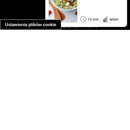
kontakt
regulamin
informacja o prywatności
15 min.
łatwe
Ustawienia plików cookie
informacja o wykorzystaniu plików cookie
ułatwienia dostępu
Najpopularniejsze przepisy
spaghetti bolognese
makaron z kurczakiem w sosie śmietanowym
kanapka z indykiem
ratatouille
lahmacun
mac and cheese
zupa minestrone
cannelloni ze szpinakiem i ricottą
spaghetti przepisy
makaron z kurczakiem