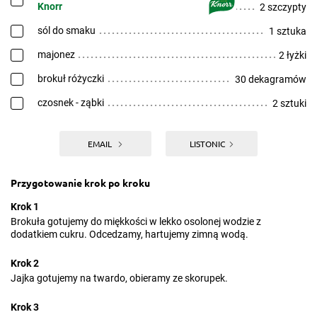
Knorr
2 szczypty
sól do smaku
1 sztuka
majonez
2 łyżki
brokuł różyczki
30 dekagramów
czosnek - ząbki
2 sztuki
EMAIL
LISTONIC
Przygotowanie krok po kroku
Krok 1
Brokuła gotujemy do miękkości w lekko osolonej wodzie z
dodatkiem cukru. Odcedzamy, hartujemy zimną wodą.
Krok 2
Jajka gotujemy na twardo, obieramy ze skorupek.
Krok 3