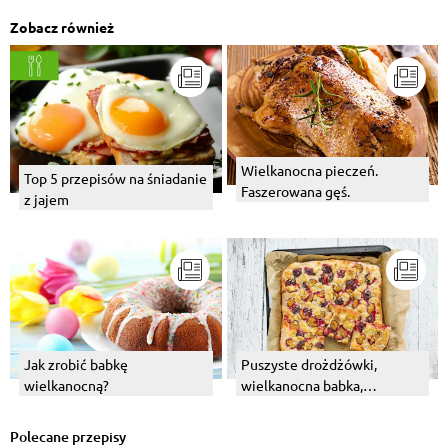
Zobacz również
Wielkanocna pieczeń.
Top 5 przepisów na śniadanie
Faszerowana gęś.
z jajem
Jak zrobić babkę
Puszyste drożdżówki,
wielkanocną?
wielkanocna babka,
bożonarodzeniowy
makowiec czyli wszystko o
Polecane przepisy