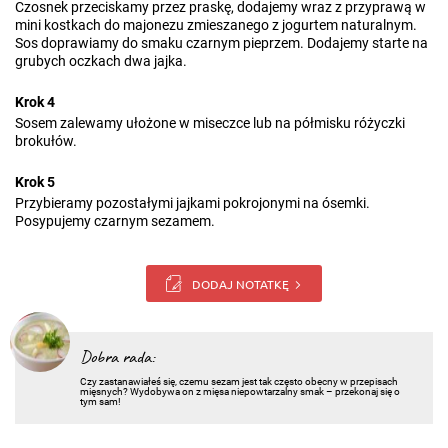
Czosnek przeciskamy przez praskę, dodajemy wraz z przyprawą w
mini kostkach do majonezu zmieszanego z jogurtem naturalnym.
Sos doprawiamy do smaku czarnym pieprzem. Dodajemy starte na
grubych oczkach dwa jajka.
Krok 4
Sosem zalewamy ułożone w miseczce lub na półmisku różyczki
brokułów.
Krok 5
Przybieramy pozostałymi jajkami pokrojonymi na ósemki.
Posypujemy czarnym sezamem.
DODAJ NOTATKĘ
Dobra rada:
Czy zastanawiałeś się, czemu sezam jest tak często obecny w przepisach
mięsnych? Wydobywa on z mięsa niepowtarzalny smak – przekonaj się o
tym sam!