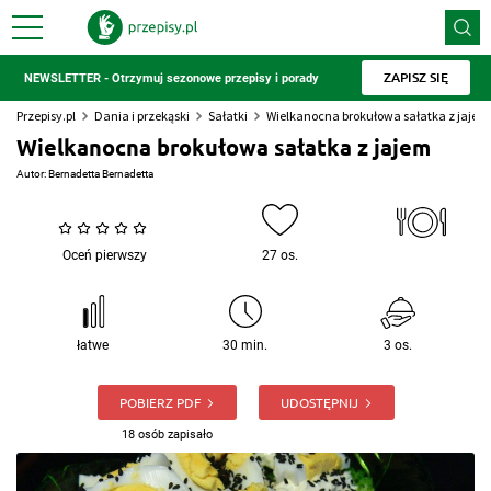
ZAPISZ SIĘ
NEWSLETTER - Otrzymuj sezonowe przepisy i porady
Przepisy.pl
Dania i przekąski
Sałatki
Wielkanocna brokułowa sałatka z jajem
Wielkanocna brokułowa sałatka z jajem
Autor:
Bernadetta Bernadetta
Oceń pierwszy
27 os.
łatwe
30 min.
3 os.
POBIERZ PDF
UDOSTĘPNIJ
18 osób zapisało