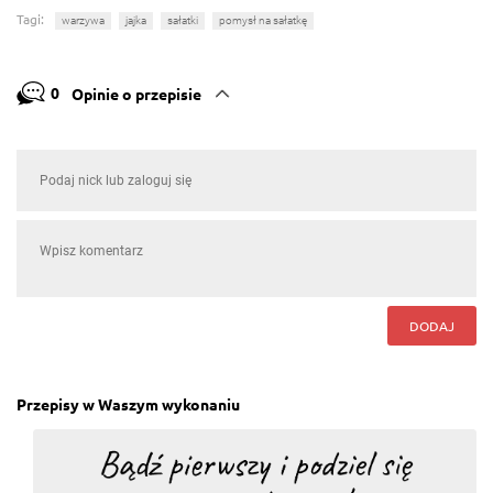
Tagi:
warzywa
jajka
sałatki
pomysł na sałatkę
0
Opinie o przepisie
DODAJ
Przepisy w Waszym wykonaniu