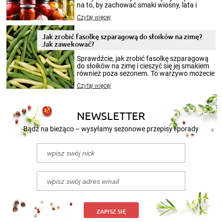
na to, by zachować smaki wiosny, lata i
jesieni na dłużej. Można robić setki zdjęć
Czytaj więcej
krajobrazów, by cieszyć nimi oko w sezonie
zimowym, ale to smaczny posiłek pozwoli w
pełni poczuć atmosferę cieplejszych
Jak zrobić fasolkę szparagową do słoików na zimę?
miesięcy. Przygotowanie słoików ze
Jak zawekować?
smakowitą zawartością musi obejmować
patenty, które pozwolą zachować świeżość
Sprawdźcie, jak zrobić fasolkę szparagową
przetworów.
do słoików na zimę i cieszyć się jej smakiem
również poza sezonem. To warzywo możecie
wekować na wiele sposobów. Wykorzystajcie
Czytaj więcej
nasze propozycje!
NEWSLETTER
Bądź na bieżąco – wysyłamy sezonowe przepisy i porady
ZAPISZ SIĘ