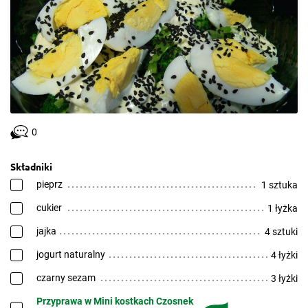
0
Składniki
pieprz
1 sztuka
cukier
1 łyżka
jajka
4 sztuki
jogurt naturalny
4 łyżki
czarny sezam
3 łyżki
Przyprawa w Mini kostkach Czosnek