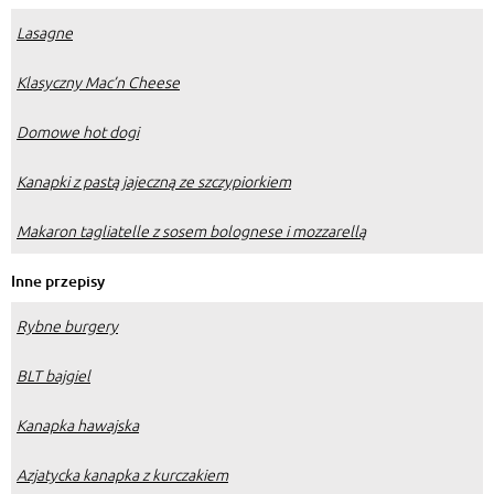
cieście drożdżowym.
Lasagne
Klasyczny Mac’n Cheese
Domowe hot dogi
Kanapki z pastą jajeczną ze szczypiorkiem
Makaron tagliatelle z sosem bolognese i mozzarellą
Inne przepisy
Rybne burgery
BLT bajgiel
Kanapka hawajska
Azjatycka kanapka z kurczakiem