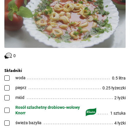
0
Składniki
woda
0.5 litra
pieprz
0.25 łyżeczki
miód
2 łyżki
Rosół szlachetny drobiowo-wołowy
Knorr
1 sztuka
świeża bazylia
4 łyżki