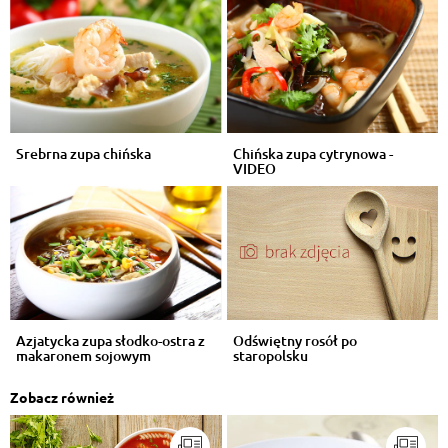
Srebrna zupa chińska
Chińska zupa cytrynowa -
VIDEO
Azjatycka zupa słodko-ostra z
Odświętny rosół po
makaronem sojowym
staropolsku
Zobacz również