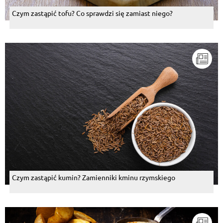
Czym zastąpić tofu? Co sprawdzi się zamiast niego?
Czym zastąpić kumin? Zamienniki kminu rzymskiego