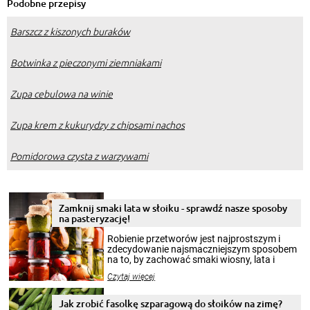
Podobne przepisy
Barszcz z kiszonych buraków
Botwinka z pieczonymi ziemniakami
Zupa cebulowa na winie
Zupa krem z kukurydzy z chipsami nachos
Pomidorowa czysta z warzywami
Zamknij smaki lata w słoiku - sprawdź nasze sposoby
na pasteryzację!
Robienie przetworów jest najprostszym i
zdecydowanie najsmaczniejszym sposobem
na to, by zachować smaki wiosny, lata i
jesieni na dłużej. Można robić setki zdjęć
Czytaj więcej
krajobrazów, by cieszyć nimi oko w sezonie
zimowym, ale to smaczny posiłek pozwoli w
pełni poczuć atmosferę cieplejszych
Jak zrobić fasolkę szparagową do słoików na zimę?