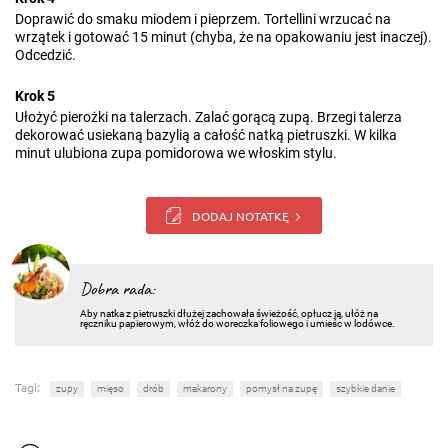
Doprawić do smaku miodem i pieprzem. Tortellini wrzucać na
wrzątek i gotować 15 minut (chyba, że na opakowaniu jest inaczej).
Odcedzić.
Krok 5
Ułożyć pierożki na talerzach. Zalać gorącą zupą. Brzegi talerza
dekorować usiekaną bazylią a całość natką pietruszki. W kilka
minut ulubiona zupa pomidorowa we włoskim stylu.
DODAJ NOTATKĘ
Dobra rada:
Aby natka z pietruszki dłużej zachowała świeżość, opłucz ją, ułóż na
ręczniku papierowym, włóż do woreczka foliowego i umieśc w lodówce.
Tagi:
zupy
mięso
drób
makarony
pomysł na zupę
szybkie danie