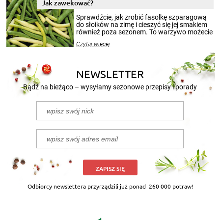
miesięcy. Przygotowanie słoików ze
Jak zawekować?
smakowitą zawartością musi obejmować
patenty, które pozwolą zachować świeżość
Sprawdźcie, jak zrobić fasolkę szparagową
przetworów.
do słoików na zimę i cieszyć się jej smakiem
również poza sezonem. To warzywo możecie
wekować na wiele sposobów. Wykorzystajcie
Czytaj więcej
nasze propozycje!
NEWSLETTER
Bądź na bieżąco – wysyłamy sezonowe przepisy i porady
ZAPISZ SIĘ
Odbiorcy newslettera przyrządzili już ponad
260 000 potraw!