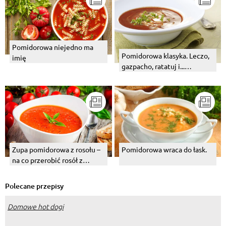
Pomidorowa niejedno ma
Pomidorowa klasyka. Leczo,
imię
gazpacho, ratatuj i...
pomidorówka
Zupa pomidorowa z rosołu –
Pomidorowa wraca do łask.
na co przerobić rosół z
wczoraj?
Polecane przepisy
Domowe hot dogi