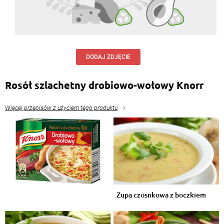
DODAJ ZDJĘCIE
Rosół szlachetny drobiowo-wołowy Knorr
Więcej przepisów z użyciem tego produktu
Zupa czosnkowa z boczkiem