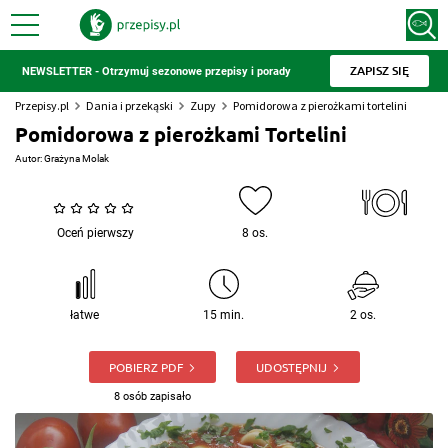
ZAPISZ SIĘ
NEWSLETTER - Otrzymuj sezonowe przepisy i porady
Przepisy.pl
Dania i przekąski
Zupy
Pomidorowa z pierożkami tortelini
Pomidorowa z pierożkami Tortelini
Autor:
Grażyna Molak
Oceń pierwszy
8 os.
łatwe
15 min.
2 os.
POBIERZ PDF
UDOSTĘPNIJ
8 osób zapisało