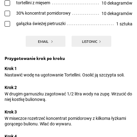
tortellini z mięsem
10 dekagramów
30% koncentrat pomidorowy
10 dekagramów
gałązka świeżej pietruszki
1 sztuka
EMAIL
LISTONIC
Przygotowanie krok po kroku
Krok 1
Nastawić wodę na ugotowanie Tortellini. Osolić ją szczypta soli.
Krok 2
W drugim garnuszku zagotować 1/2 litra wody na zupę. Wrzucić do
niej kostkę bulionową.
Krok 3
W miseczce rozetrzeć koncentrat pomidorowy z kilkoma łyżkami
gorącego bulionu. Wlać do wywaru.
Krok 4