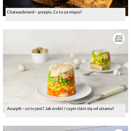
Chateaubriand – przepis. Co to za mięso?
Auszpik – co to jest? Jak zrobić i czym różni się od sztamu?