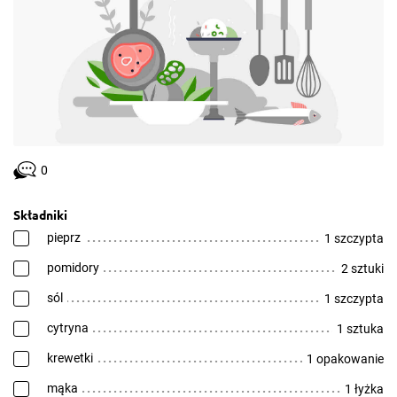
0
Składniki
pieprz
1 szczypta
pomidory
2 sztuki
sól
1 szczypta
cytryna
1 sztuka
krewetki
1 opakowanie
mąka
1 łyżka