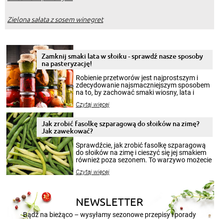
Zielona sałata z sosem winegret
Zamknij smaki lata w słoiku - sprawdź nasze sposoby
na pasteryzację!
Robienie przetworów jest najprostszym i
zdecydowanie najsmaczniejszym sposobem
na to, by zachować smaki wiosny, lata i
jesieni na dłużej. Można robić setki zdjęć
Czytaj więcej
krajobrazów, by cieszyć nimi oko w sezonie
zimowym, ale to smaczny posiłek pozwoli w
pełni poczuć atmosferę cieplejszych
Jak zrobić fasolkę szparagową do słoików na zimę?
miesięcy. Przygotowanie słoików ze
Jak zawekować?
smakowitą zawartością musi obejmować
patenty, które pozwolą zachować świeżość
Sprawdźcie, jak zrobić fasolkę szparagową
przetworów.
do słoików na zimę i cieszyć się jej smakiem
również poza sezonem. To warzywo możecie
wekować na wiele sposobów. Wykorzystajcie
Czytaj więcej
nasze propozycje!
NEWSLETTER
Bądź na bieżąco – wysyłamy sezonowe przepisy i porady