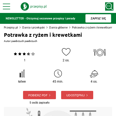
ZAPISZ SIĘ
NEWSLETTER - Otrzymuj sezonowe przepisy i porady
Przepisy.pl
Dania i przekąski
Dania główne
Potrawka z ryżem i krewetkami
Potrawka z ryżem i krewetkami
Autor:
pasibrzuch pasibrzuch
1
2 os.
łatwe
45 min.
4 os.
POBIERZ PDF
UDOSTĘPNIJ
5 osób zapisało