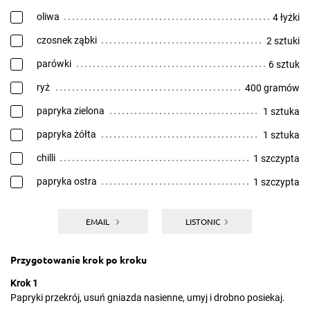
oliwa
4 łyżki
czosnek ząbki
2 sztuki
parówki
6 sztuk
ryż
400 gramów
papryka zielona
1 sztuka
papryka żółta
1 sztuka
chilli
1 szczypta
papryka ostra
1 szczypta
EMAIL
LISTONIC
Przygotowanie krok po kroku
Krok 1
Papryki przekrój, usuń gniazda nasienne, umyj i drobno posiekaj.