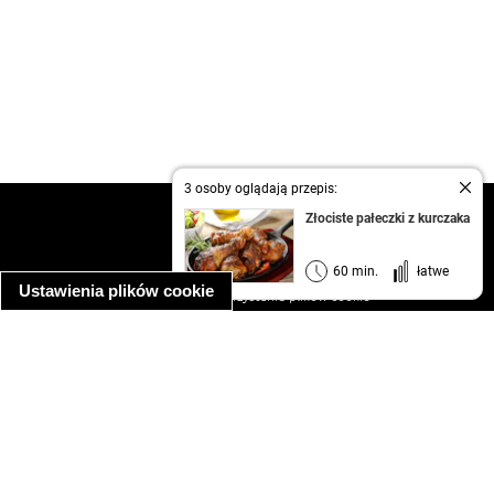
3 osoby oglądają przepis:
kontakt
Złociste pałeczki z kurczaka
regulamin
informacja o prywatności
60 min.
łatwe
Ustawienia plików cookie
informacja o wykorzystaniu plików cookie
ułatwienia dostępu
Najpopularniejsze przepisy
spaghetti bolognese
makaron z kurczakiem w sosie śmietanowym
kanapka z indykiem