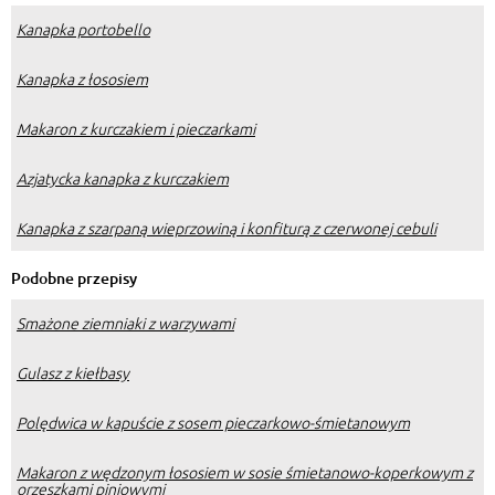
Kanapka portobello
Kanapka z łososiem
Makaron z kurczakiem i pieczarkami
Azjatycka kanapka z kurczakiem
Kanapka z szarpaną wieprzowiną i konfiturą z czerwonej cebuli
Podobne przepisy
Smażone ziemniaki z warzywami
Gulasz z kiełbasy
Polędwica w kapuście z sosem pieczarkowo-śmietanowym
Makaron z wędzonym łososiem w sosie śmietanowo-koperkowym z
orzeszkami piniowymi