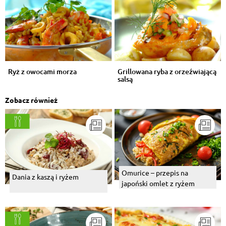
Ryż z owocami morza
Grillowana ryba z orzeźwiającą
salsą
Zobacz również
Omurice – przepis na
Dania z kaszą i ryżem
japoński omlet z ryżem