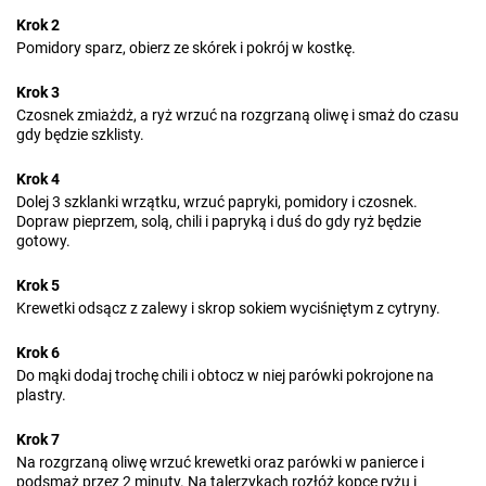
Krok 2
Pomidory sparz, obierz ze skórek i pokrój w kostkę.
Krok 3
Czosnek zmiażdż, a ryż wrzuć na rozgrzaną oliwę i smaż do czasu
gdy będzie szklisty.
Krok 4
Dolej 3 szklanki wrzątku, wrzuć papryki, pomidory i czosnek.
Dopraw pieprzem, solą, chili i papryką i duś do gdy ryż będzie
gotowy.
Krok 5
Krewetki odsącz z zalewy i skrop sokiem wyciśniętym z cytryny.
Krok 6
Do mąki dodaj trochę chili i obtocz w niej parówki pokrojone na
plastry.
Krok 7
Na rozgrzaną oliwę wrzuć krewetki oraz parówki w panierce i
podsmaż przez 2 minuty. Na talerzykach rozłóż kopce ryżu i