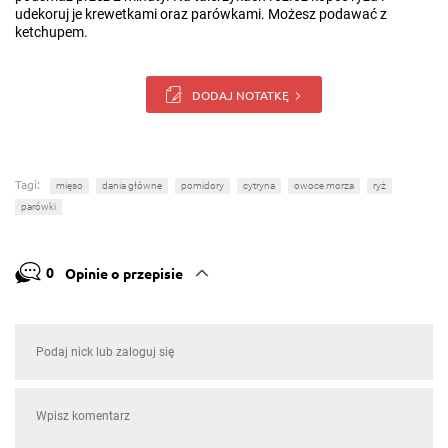
udekoruj je krewetkami oraz parówkami. Możesz podawać z
ketchupem.
DODAJ NOTATKĘ
Tagi:
mięso
dania główne
pomidory
cytryna
owoce morza
ryż
parówki
0
Opinie o przepisie