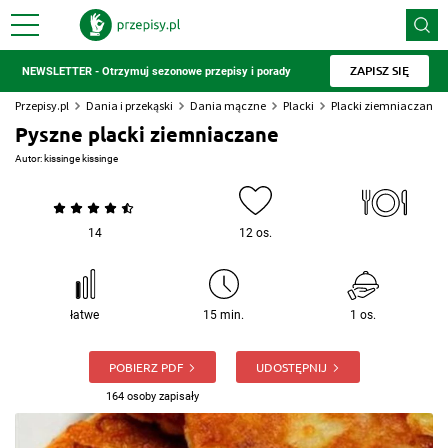
ZAPISZ SIĘ
NEWSLETTER - Otrzymuj sezonowe przepisy i porady
Przepisy.pl
Dania i przekąski
Dania mączne
Placki
Placki ziemniaczane
Pyszne placki ziemniaczane
Autor:
kissinge kissinge
14
12 os.
łatwe
15 min.
1 os.
POBIERZ PDF
UDOSTĘPNIJ
164 osoby zapisały