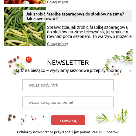
Czytaj więcej
krajobrazów, by cieszyć nimi oko w sezonie
zimowym, ale to smaczny posiłek pozwoli w
pełni poczuć atmosferę cieplejszych
Jak zrobić fasolkę szparagową do słoików na zimę?
miesięcy. Przygotowanie słoików ze
Jak zawekować?
smakowitą zawartością musi obejmować
patenty, które pozwolą zachować świeżość
Sprawdźcie, jak zrobić fasolkę szparagową
przetworów.
do słoików na zimę i cieszyć się jej smakiem
również poza sezonem. To warzywo możecie
wekować na wiele sposobów. Wykorzystajcie
Czytaj więcej
nasze propozycje!
NEWSLETTER
Bądź na bieżąco – wysyłamy sezonowe przepisy i porady
ZAPISZ SIĘ
Odbiorcy newslettera przyrządzili już ponad
260 000 potraw!