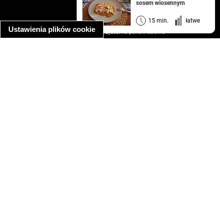
sosem wiosennym
regulamin
informacja o prywatności
15 min.
łatwe
Ustawienia plików cookie
informacja o wykorzystaniu plików cookie
ułatwienia dostępu
Najpopularniejsze przepisy
spaghetti bolognese
makaron z kurczakiem w sosie śmietanowym
kanapka z indykiem
ratatouille
lahmacun
mac and cheese
zupa minestrone
cannelloni ze szpinakiem i ricottą
spaghetti przepisy
makaron z kurczakiem
tagliatelle z kurczakiem