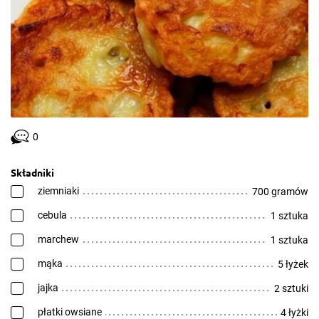
0
Składniki
ziemniaki
700 gramów
cebula
1 sztuka
marchew
1 sztuka
mąka
5 łyżek
jajka
2 sztuki
płatki owsiane
4 łyżki