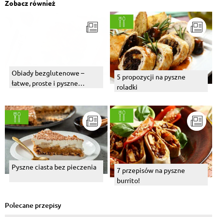
Zobacz również
Obiady bezglutenowe –
5 propozycji na pyszne
łatwe, proste i pyszne
roladki
pomysły
Pyszne ciasta bez pieczenia
7 przepisów na pyszne
burrito!
Polecane przepisy