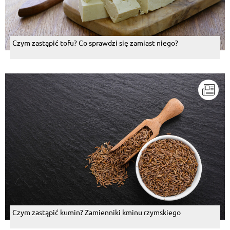
Czym zastąpić tofu? Co sprawdzi się zamiast niego?
Czym zastąpić kumin? Zamienniki kminu rzymskiego