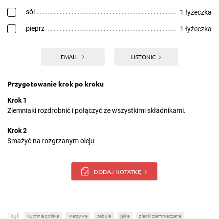
sól
1 łyżeczka
pieprz
1 łyżeczka
EMAIL
LISTONIC
Przygotowanie krok po kroku
Krok 1
Ziemniaki rozdrobnić i połączyć ze wszystkimi składnikami.
Krok 2
Smażyć na rozgrzanym oleju
DODAJ NOTATKĘ
Tagi:
kuchnia polska
warzywa
cebula
jajka
placki ziemniaczane