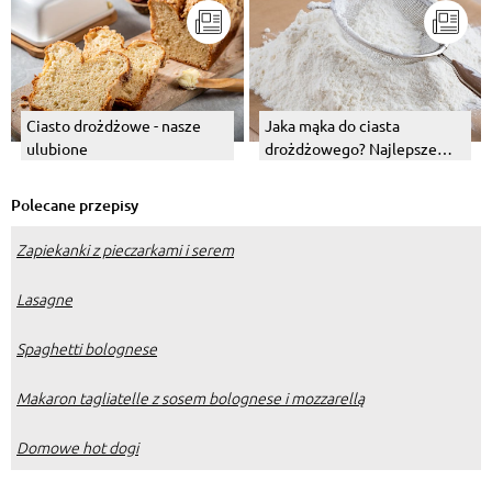
Ciasto drożdżowe - nasze
Jaka mąka do ciasta
ulubione
drożdżowego? Najlepsze
typy mąki
Polecane przepisy
Zapiekanki z pieczarkami i serem
Lasagne
Spaghetti bolognese
Makaron tagliatelle z sosem bolognese i mozzarellą
Domowe hot dogi