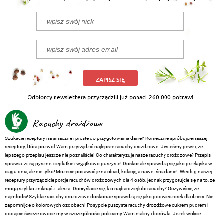
ZAPISZ SIĘ
Odbiorcy newslettera przyrządzili już ponad
260 000 potraw!
Racuchy drożdżowe
Szukacie receptury na smaczne i proste do przygotowania danie? Koniecznie spróbujcie naszej
receptury, która pozwoli Wam przyrządzić najlepsze racuchy drożdżowe. Jesteśmy pewni, że
lepszego przepisu jeszcze nie poznaliście! Co charakteryzuje nasze racuchy drożdżowe? Przepis
sprawia, że są pyszne, cieplutkie i wyjątkowo puszyste! Doskonale sprawdzą się jako przekąska w
ciągu dnia, ale nie tylko! Możecie podawać je na obiad, kolację, a nawet śniadanie!
Według naszej
receptury przyrządzicie porcje racuchów drożdżowych dla 4 osób, jednak przygotujcie się na to, że
mogą szybko zniknąć z talerza. Domyślacie się, kto najbardziej lubi racuchy? Oczywiście, że
najmłodsi! Szybkie racuchy drożdżowe doskonale sprawdzą się jako podwieczorek dla dzieci. Nie
zapomnijcie o kolorowych ozdobach! Posypcie puszyste racuchy drożdżowe cukrem pudrem i
dodajcie świeże owoce, my w szczególności polecamy Wam maliny i borówki. Jeżeli wolicie