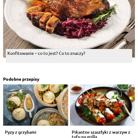
Konfitowanie – co to jest? Co to znaczy?
Podobne przepisy
Pyzy z grzybami
Pikantne szaszłyki z warzyw z
tofu na grilla