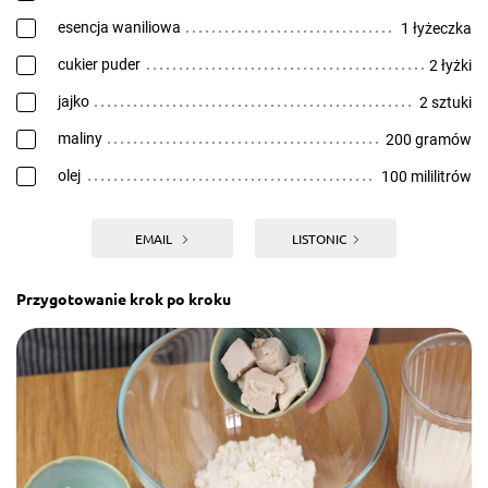
esencja waniliowa
1 łyżeczka
cukier puder
2 łyżki
jajko
2 sztuki
maliny
200 gramów
olej
100 mililitrów
EMAIL
LISTONIC
Przygotowanie krok po kroku