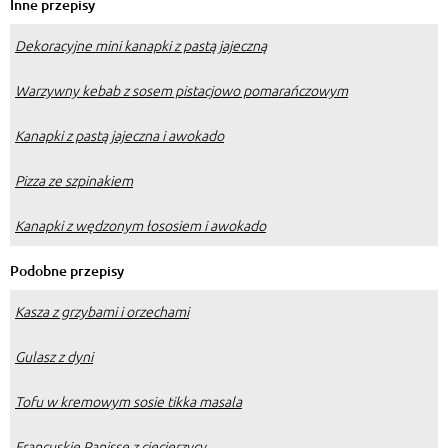
Inne przepisy
Dekoracyjne mini kanapki z pastą jajeczną
Warzywny kebab z sosem pistacjowo pomarańczowym
Kanapki z pastą jajeczna i awokado
Pizza ze szpinakiem
Kanapki z wędzonym łososiem i awokado
Podobne przepisy
Kasza z grzybami i orzechami
Gulasz z dyni
Tofu w kremowym sosie tikka masala
Francuskie Panisse z ciecierzycy