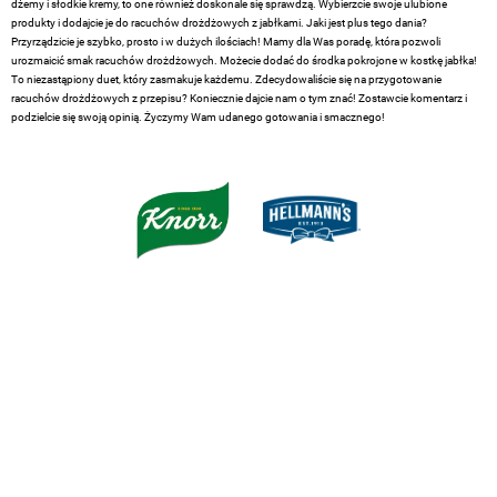
dżemy i słodkie kremy, to one również doskonale się sprawdzą. Wybierzcie swoje ulubione
produkty i dodajcie je do racuchów drożdżowych z jabłkami. Jaki jest plus tego dania?
Przyrządzicie je szybko, prosto i w dużych ilościach! Mamy dla Was poradę, która pozwoli
urozmaicić smak racuchów drożdżowych. Możecie dodać do środka pokrojone w kostkę jabłka!
To niezastąpiony duet, który zasmakuje każdemu. Zdecydowaliście się na przygotowanie
racuchów drożdżowych z przepisu? Koniecznie dajcie nam o tym znać! Zostawcie komentarz i
podzielcie się swoją opinią. Życzymy Wam udanego gotowania i smacznego!