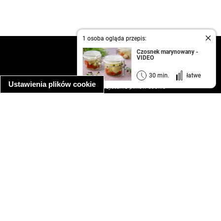
1 osoba ogląda przepis:
kontakt
Czosnek marynowany -
VIDEO
regulamin
informacja o prywatności
30 min.
łatwe
Ustawienia plików cookie
informacja o wykorzystaniu plików cookie
ułatwienia dostępu
Najpopularniejsze przepisy
spaghetti bolognese
makaron z kurczakiem w sosie śmietanowym
kanapka z indykiem
ratatouille
lahmacun
mac and cheese
zupa minestrone