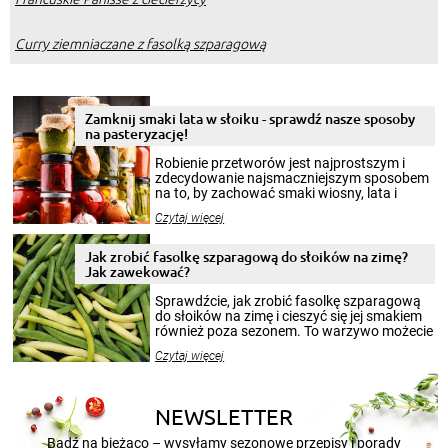
Curry ziemniaczane z fasolką szparagową
Zamknij smaki lata w słoiku - sprawdź nasze sposoby
na pasteryzację!
Robienie przetworów jest najprostszym i
zdecydowanie najsmaczniejszym sposobem
na to, by zachować smaki wiosny, lata i
jesieni na dłużej. Można robić setki zdjęć
Czytaj więcej
krajobrazów, by cieszyć nimi oko w sezonie
zimowym, ale to smaczny posiłek pozwoli w
pełni poczuć atmosferę cieplejszych
Jak zrobić fasolkę szparagową do słoików na zimę?
miesięcy. Przygotowanie słoików ze
Jak zawekować?
smakowitą zawartością musi obejmować
patenty, które pozwolą zachować świeżość
Sprawdźcie, jak zrobić fasolkę szparagową
przetworów.
do słoików na zimę i cieszyć się jej smakiem
również poza sezonem. To warzywo możecie
wekować na wiele sposobów. Wykorzystajcie
Czytaj więcej
nasze propozycje!
NEWSLETTER
Bądź na bieżąco – wysyłamy sezonowe przepisy i porady