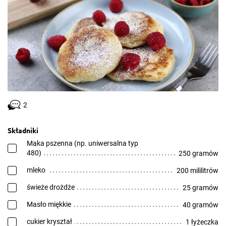
2
Składniki
Mąka pszenna (np. uniwersalna typ
480)
250 gramów
mleko
200 mililitrów
świeże drożdże
25 gramów
Masło miękkie
40 gramów
cukier kryształ
1 łyżeczka