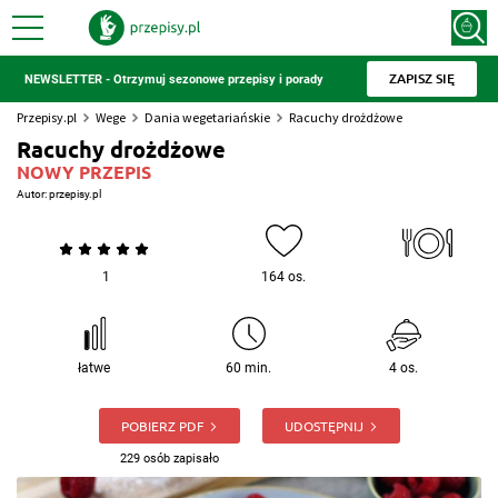
ZAPISZ SIĘ
NEWSLETTER - Otrzymuj sezonowe przepisy i porady
Przepisy.pl
Wege
Dania wegetariańskie
Racuchy drożdżowe
Racuchy drożdżowe
NOWY PRZEPIS
Autor:
przepisy.pl
1
164 os.
łatwe
60 min.
4 os.
POBIERZ PDF
UDOSTĘPNIJ
229 osób zapisało