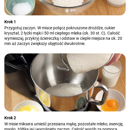
Krok 1
Przygotuj zaczyn. W misce połącz pokruszone drożdże, cukier
kryształ, 2 łyżki mąki i 50 ml ciepłego mleka (ok. 30 st. C). Całość
wymieszaj, przykryj ściereczką i odstaw w ciepłe miejsce na ok. 20
min aż zaczyn zwiększy objętość dwukrotnie.
Krok 2
W misie miksera umieść przesiana mąkę, pozostałe mleko, esencję,
masło, żółtka jaj i wyrośnięty zaczyn. Całość wyrób za pomocą