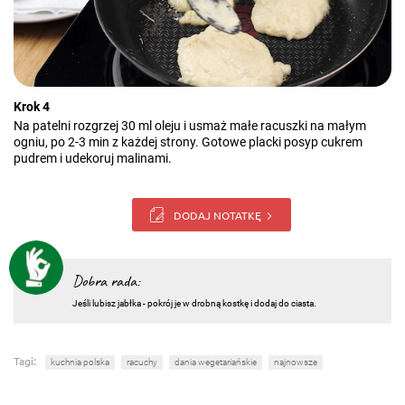
Krok 4
Na patelni rozgrzej 30 ml oleju i usmaż małe racuszki na małym
ogniu, po 2-3 min z każdej strony. Gotowe placki posyp cukrem
pudrem i udekoruj malinami.
DODAJ NOTATKĘ
Dobra rada:
Jeśli lubisz jabłka - pokrój je w drobną kostkę i dodaj do ciasta.
Tagi:
kuchnia polska
racuchy
dania wegetariańskie
najnowsze