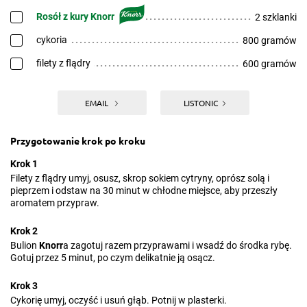
Rosół z kury Knorr
2 szklanki
cykoria
800 gramów
filety z flądry
600 gramów
EMAIL
LISTONIC
Przygotowanie krok po kroku
Krok 1
Filety z flądry umyj, osusz, skrop sokiem cytryny, oprósz solą i
pieprzem i odstaw na 30 minut w chłodne miejsce, aby przeszły
aromatem przypraw.
Krok 2
Bulion
Knorr
a zagotuj razem przyprawami i wsadź do środka rybę.
Gotuj przez 5 minut, po czym delikatnie ją osącz.
Krok 3
Cykorię umyj, oczyść i usuń głąb. Potnij w plasterki.