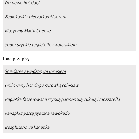
Domowe hot dogi
Zapiekanki z pieczarkami i serem
Klasyczny Mac’n Cheese
Super szybkie tagliatelle z kurczakiem
Inne przepisy
Śniadanie z wędzonym łososiem
Grillowany hot dog z surówką colesław
Bagietka faszerowana szynką parmeńską, rukolą i mozzarellą
Kanapki z pastą jajeczna i awokado
Bezglutenowa kanapka