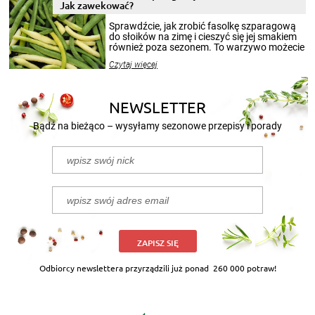
miesięcy. Przygotowanie słoików ze
Jak zawekować?
smakowitą zawartością musi obejmować
patenty, które pozwolą zachować świeżość
Sprawdźcie, jak zrobić fasolkę szparagową
przetworów.
do słoików na zimę i cieszyć się jej smakiem
również poza sezonem. To warzywo możecie
wekować na wiele sposobów. Wykorzystajcie
Czytaj więcej
nasze propozycje!
NEWSLETTER
Bądź na bieżąco – wysyłamy sezonowe przepisy i porady
ZAPISZ SIĘ
Odbiorcy newslettera przyrządzili już ponad
260 000 potraw!