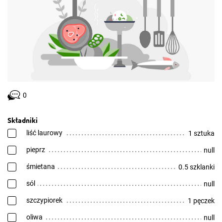
0
Składniki
liść laurowy
1 sztuka
pieprz
null
śmietana
0.5 szklanki
sól
null
szczypiorek
1 pęczek
oliwa
null