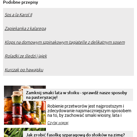
Podobne przepisy
Sos a la Karol II
Zapiekanka z kalarepą
Klops na domowym szpinakowym tagiatelle z delikatnym sosem
Roladki ze śledzi i jajek
Kurczak po hawajsku
Zamknij smaki lata w słoiku - sprawdź nasze sposoby
na pasteryzację!
Robienie przetworów jest najprostszym i
zdecydowanie najsmaczniejszym sposobem
na to, by zachować smaki wiosny, lata i
jesieni na dłużej. Można robić setki zdjęć
Czytaj więcej
krajobrazów, by cieszyć nimi oko w sezonie
zimowym, ale to smaczny posiłek pozwoli w
pełni poczuć atmosferę cieplejszych
Jak zrobić fasolkę szparagową do słoików na zimę?