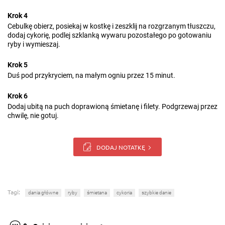
Krok 4
Cebulkę obierz, posiekaj w kostkę i zeszklij na rozgrzanym tłuszczu,
dodaj cykorię, podlej szklanką wywaru pozostałego po gotowaniu
ryby i wymieszaj.
Krok 5
Duś pod przykryciem, na małym ogniu przez 15 minut.
Krok 6
Dodaj ubitą na puch doprawioną śmietanę i filety. Podgrzewaj przez
chwilę, nie gotuj.
DODAJ NOTATKĘ
Tagi:
dania główne
ryby
śmietana
cykoria
szybkie danie