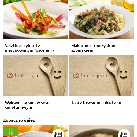
Sałatka z cykorii z
Makaron z tuńczykiem i
marynowanym łososiem -
szpinakiem
VIDEO
Wykwintny sum w sosie
Jaja z łososiem i oliwkami
śmietanowym
Zobacz również