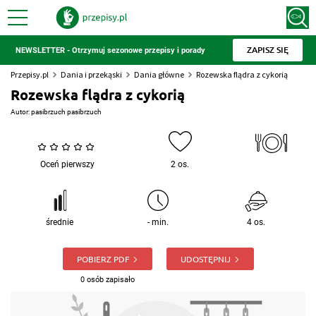
ZAPISZ SIĘ
NEWSLETTER - Otrzymuj sezonowe przepisy i porady
Przepisy.pl
Dania i przekąski
Dania główne
Rozewska flądra z cykorią
Rozewska flądra z cykorią
Autor:
pasibrzuch pasibrzuch
Oceń pierwszy
2 os.
średnie
- min.
4 os.
POBIERZ PDF
UDOSTĘPNIJ
0 osób zapisało