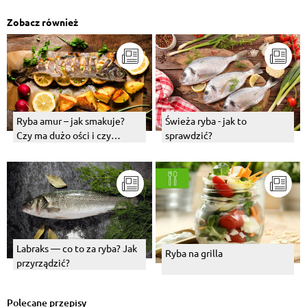
Zobacz również
Ryba amur – jak smakuje?
Świeża ryba - jak to
Czy ma dużo ości i czy
sprawdzić?
sprawdzi się na Wigilię?
Labraks — co to za ryba? Jak
Ryba na grilla
przyrządzić?
Polecane przepisy