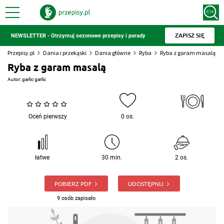
ZAPISZ SIĘ
NEWSLETTER - Otrzymuj sezonowe przepisy i porady
Przepisy.pl
Dania i przekąski
Dania główne
Ryba
Ryba z garam masalą
Ryba z garam masalą
Autor:
garlic garlic
Oceń pierwszy
0 os.
łatwe
30 min.
2 os.
POBIERZ PDF
UDOSTĘPNIJ
9 osób zapisało