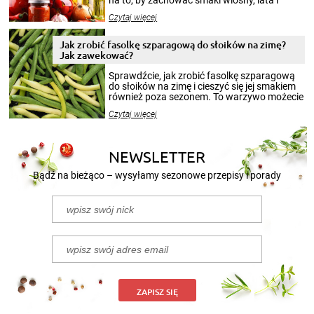
na to, by zachować smaki wiosny, lata i
jesieni na dłużej. Można robić setki zdjęć
Czytaj więcej
krajobrazów, by cieszyć nimi oko w sezonie
zimowym, ale to smaczny posiłek pozwoli w
pełni poczuć atmosferę cieplejszych
Jak zrobić fasolkę szparagową do słoików na zimę?
miesięcy. Przygotowanie słoików ze
Jak zawekować?
smakowitą zawartością musi obejmować
patenty, które pozwolą zachować świeżość
Sprawdźcie, jak zrobić fasolkę szparagową
przetworów.
do słoików na zimę i cieszyć się jej smakiem
również poza sezonem. To warzywo możecie
wekować na wiele sposobów. Wykorzystajcie
Czytaj więcej
nasze propozycje!
NEWSLETTER
Bądź na bieżąco – wysyłamy sezonowe przepisy i porady
ZAPISZ SIĘ