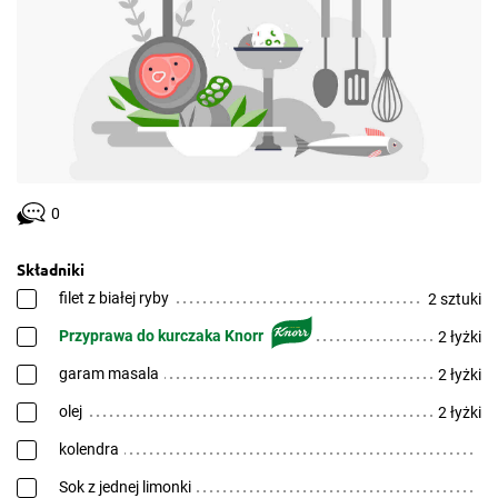
0
Składniki
filet z białej ryby
2 sztuki
Przyprawa do kurczaka Knorr
2 łyżki
garam masala
2 łyżki
olej
2 łyżki
kolendra
Sok z jednej limonki