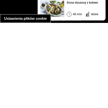
kontakt
Dorsz duszony z bobem
regulamin
informacja o prywatności
40 min.
łatwe
Ustawienia plików cookie
informacja o wykorzystaniu plików cookie
ułatwienia dostępu
Najpopularniejsze przepisy
spaghetti bolognese
makaron z kurczakiem w sosie śmietanowym
kanapka z indykiem
ratatouille
lahmacun
mac and cheese
zupa minestrone
cannelloni ze szpinakiem i ricottą
spaghetti przepisy
makaron z kurczakiem