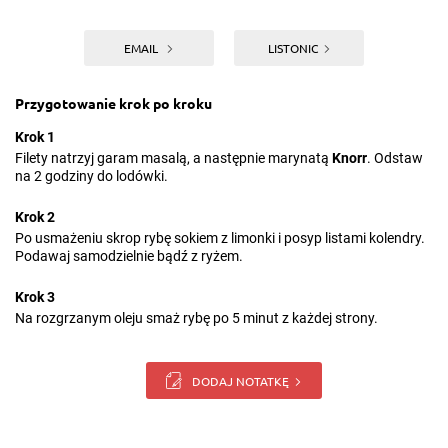
EMAIL
LISTONIC
Przygotowanie krok po kroku
Krok 1
Filety natrzyj garam masalą, a następnie marynatą
Knorr
. Odstaw
na 2 godziny do lodówki.
Krok 2
Po usmażeniu skrop rybę sokiem z limonki i posyp listami kolendry.
Podawaj samodzielnie bądź z ryżem.
Krok 3
Na rozgrzanym oleju smaż rybę po 5 minut z każdej strony.
DODAJ NOTATKĘ