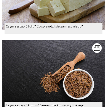
Czym zastąpić tofu? Co sprawdzi się zamiast niego?
Czym zastąpić kumin? Zamienniki kminu rzymskiego