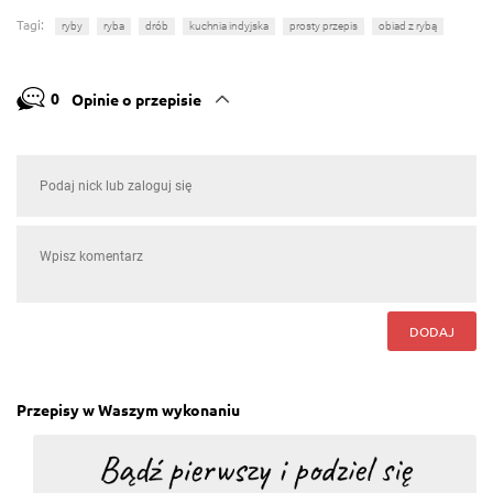
Tagi:
ryby
ryba
drób
kuchnia indyjska
prosty przepis
obiad z rybą
0
Opinie o przepisie
DODAJ
Przepisy w Waszym wykonaniu