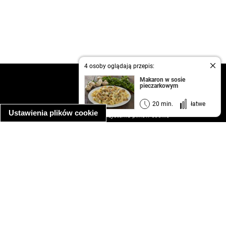
4 osoby oglądają przepis:
kontakt
Makaron w sosie
pieczarkowym
regulamin
informacja o prywatności
20 min.
łatwe
Ustawienia plików cookie
informacja o wykorzystaniu plików cookie
ułatwienia dostępu
Najpopularniejsze przepisy
spaghetti bolognese
makaron z kurczakiem w sosie śmietanowym
kanapka z indykiem
ratatouille
lahmacun