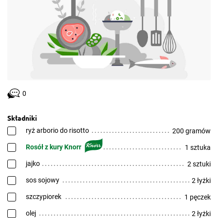
0
Składniki
ryż arborio do risotto
200 gramów
Rosół z kury Knorr
1 sztuka
jajko
2 sztuki
sos sojowy
2 łyżki
szczypiorek
1 pęczek
olej
2 łyżki