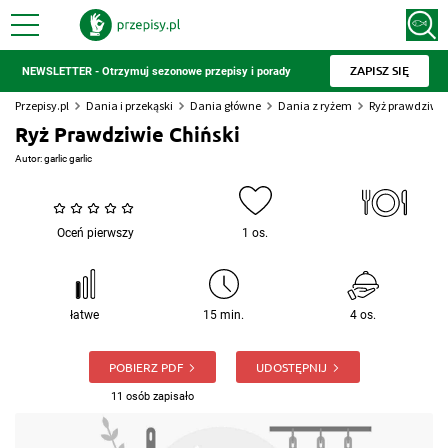
ZAPISZ SIĘ
NEWSLETTER - Otrzymuj sezonowe przepisy i porady
Przepisy.pl
Dania i przekąski
Dania główne
Dania z ryżem
Ryż prawdziwie
Ryż Prawdziwie Chiński
Autor:
garlic garlic
Oceń pierwszy
1 os.
łatwe
15 min.
4 os.
POBIERZ PDF
UDOSTĘPNIJ
11 osób zapisało