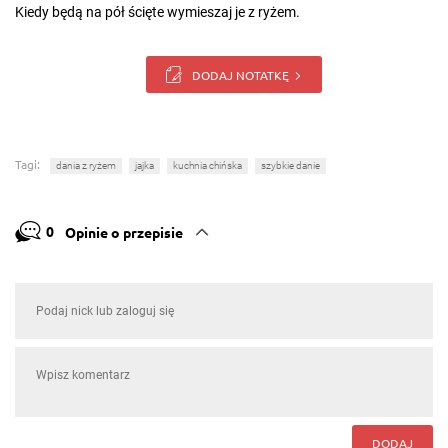
Kiedy będą na pół ścięte wymieszaj je z ryżem.
DODAJ NOTATKĘ
Tagi:
dania z ryżem
jajka
kuchnia chińska
szybkie danie
0
Opinie o przepisie
DODAJ