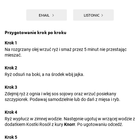
EMAIL
LISTONIC
Przygotowanie krok po kroku
Krok 1
Na rozgrzany olej wrzuć ryż i smaż przez 5 minut nie przestając
mieszać.
Krok 2
Ryż odsuń na boki, a na środek wbij jajka.
Krok 3
Zdejmij ryż z ognia i wlej sos sojowy oraz wrzuć posiekany
szczypiorek. Podawaj samodzielnie lub do dań z mięsa i ryb.
Krok 4
Ryż wypłucz w zimnej wodzie. Następnie ugotuj w wrzącej wodzie z
dodatkiem Kostki Rosół z kury
Knorr
. Po ugotowaniu odcedź.
Krok 5