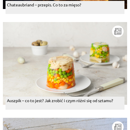
Chateaubriand – przepis. Co to za mięso?
Auszpik – co to jest? Jak zrobić i czym różni się od sztamu?