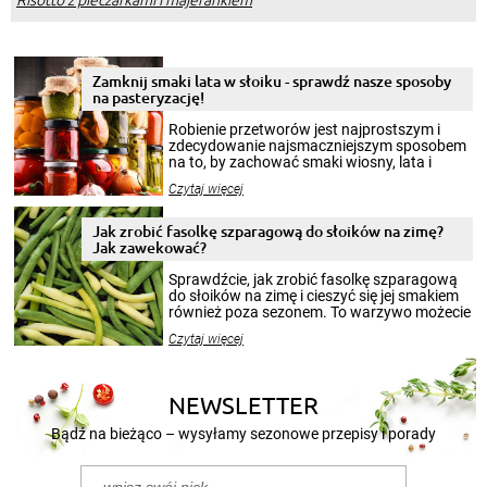
Zamknij smaki lata w słoiku - sprawdź nasze sposoby
na pasteryzację!
Robienie przetworów jest najprostszym i
zdecydowanie najsmaczniejszym sposobem
na to, by zachować smaki wiosny, lata i
jesieni na dłużej. Można robić setki zdjęć
Czytaj więcej
krajobrazów, by cieszyć nimi oko w sezonie
zimowym, ale to smaczny posiłek pozwoli w
pełni poczuć atmosferę cieplejszych
Jak zrobić fasolkę szparagową do słoików na zimę?
miesięcy. Przygotowanie słoików ze
Jak zawekować?
smakowitą zawartością musi obejmować
patenty, które pozwolą zachować świeżość
Sprawdźcie, jak zrobić fasolkę szparagową
przetworów.
do słoików na zimę i cieszyć się jej smakiem
również poza sezonem. To warzywo możecie
wekować na wiele sposobów. Wykorzystajcie
Czytaj więcej
nasze propozycje!
NEWSLETTER
Bądź na bieżąco – wysyłamy sezonowe przepisy i porady