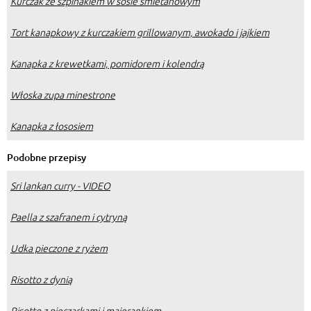
Kurczak ze szpinakiem w sosie śmietanowym
Tort kanapkowy z kurczakiem grillowanym, awokado i jajkiem
Kanapka z krewetkami, pomidorem i kolendrą
Włoska zupa minestrone
Kanapka z łososiem
Podobne przepisy
Sri lankan curry - VIDEO
Paella z szafranem i cytryną
Udka pieczone z ryżem
Risotto z dynią
Risotto z pieczarkami i majerankiem