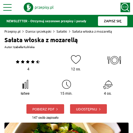
ZAPISZ SIĘ
NEWSLETTER - Otrzymuj sezonowe przepisy i porady
Przepisy.pl
Dania i przekąski
Sałatki
Sałata włoska z mozarellą
Sałata włoska z mozarellą
Autor:
Izabella Kulińska
4
12 os.
łatwe
15 min.
4 os.
POBIERZ PDF
UDOSTĘPNIJ
147 osób zapisało