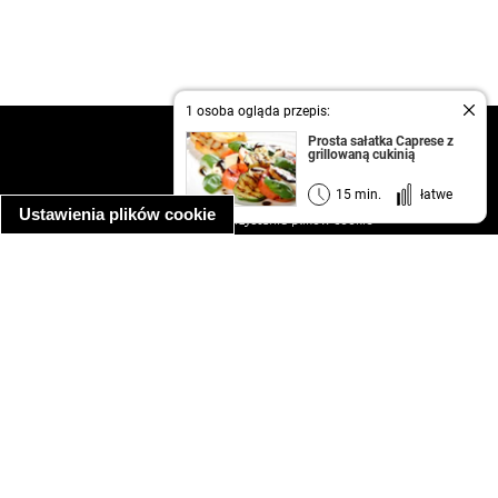
1 osoba ogląda przepis:
kontakt
Prosta sałatka Caprese z
grillowaną cukinią
regulamin
informacja o prywatności
15 min.
łatwe
Ustawienia plików cookie
informacja o wykorzystaniu plików cookie
ułatwienia dostępu
Najpopularniejsze przepisy
spaghetti bolognese
makaron z kurczakiem w sosie śmietanowym
kanapka z indykiem
ratatouille
lahmacun
mac and cheese