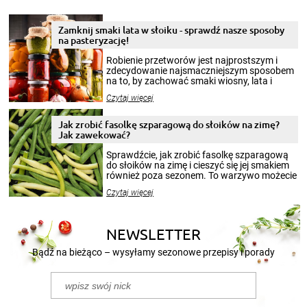
Zamknij smaki lata w słoiku - sprawdź nasze sposoby
na pasteryzację!
Robienie przetworów jest najprostszym i
zdecydowanie najsmaczniejszym sposobem
na to, by zachować smaki wiosny, lata i
jesieni na dłużej. Można robić setki zdjęć
Czytaj więcej
krajobrazów, by cieszyć nimi oko w sezonie
zimowym, ale to smaczny posiłek pozwoli w
pełni poczuć atmosferę cieplejszych
Jak zrobić fasolkę szparagową do słoików na zimę?
miesięcy. Przygotowanie słoików ze
Jak zawekować?
smakowitą zawartością musi obejmować
patenty, które pozwolą zachować świeżość
Sprawdźcie, jak zrobić fasolkę szparagową
przetworów.
do słoików na zimę i cieszyć się jej smakiem
również poza sezonem. To warzywo możecie
wekować na wiele sposobów. Wykorzystajcie
Czytaj więcej
nasze propozycje!
NEWSLETTER
Bądź na bieżąco – wysyłamy sezonowe przepisy i porady