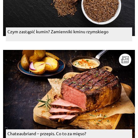
Czym zastąpić kumin? Zamienniki kminu rzymskiego
Chateaubriand – przepis. Co to za mięso?