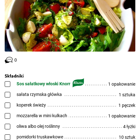
0
Składniki
Sos sałatkowy włoski Knorr
1 opakowanie
sałata rzymska główka
1 sztuka
koperek świeży
1 pęczek
mozzarella w mini kulkach
1 opakowanie
oliwa albo olej roślinny
4 łyżki
pomidorki truskawkowe
10 sztuk