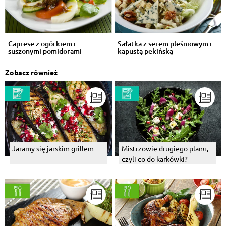
Caprese z ogórkiem i
Sałatka z serem pleśniowym i
suszonymi pomidorami
kapustą pekińską
Zobacz również
Jaramy się jarskim grillem
Mistrzowie drugiego planu,
czyli co do karkówki?