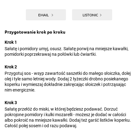
EMAIL
LISTONIC
Przygotowanie krok po kroku
Krok 1
Sałatę i pomidory umyj, osusz. Sałatę porwij na mniejsze kawałki,
pomidorki poprzekrawaj na połówki lub ćwiartki.
Krok 2
Przygotuj sos - wsyp zawartość saszetki do małego słoiczka, dolej
olej i tyle samo letniej wody. Dodaj 2 łyżeczki drobno posiekanego
koperku i wymieszaj dokładnie zakręcając słoiczek i potrząsając
nim energicznie.
Krok 3
Sałatę przełóż do miski, w której będziesz podawać. Dorzuć
pokrojone pomidory i kulki mozarelli - możesz je dodać w całości
albo pokroić na mniejsze kawałki. Dodaj też garść listków koperku.
Całość polej sosem i od razu podawaj.