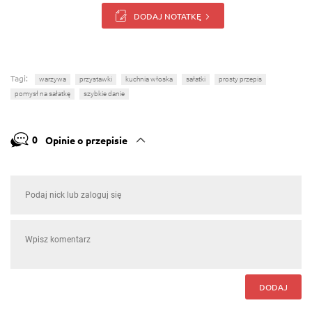
DODAJ NOTATKĘ
Tagi:
warzywa
przystawki
kuchnia włoska
sałatki
prosty przepis
pomysł na sałatkę
szybkie danie
0
Opinie o przepisie
DODAJ