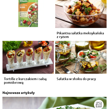
Pikantna sałatka meksykańska
z ryżem
Tortille z kurczakiem i salsą
Sałatka w słoiku do pracy
pomidorową
Najnowsze artykuły