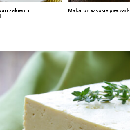
kurczakiem i
Makaron w sosie piecza
i