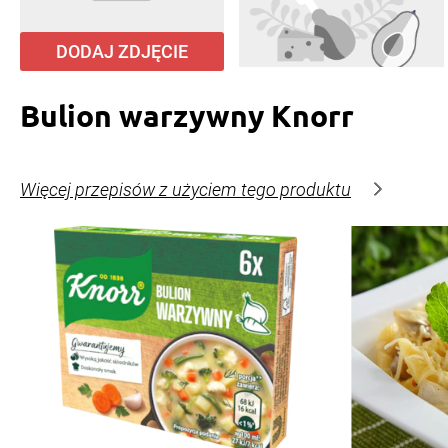
DODAJ ZDJĘCIE
Bulion warzywny Knorr
Więcej przepisów z użyciem tego produktu