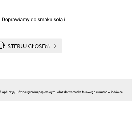
. Doprawiamy do smaku solą i
STERUJ GŁOSEM
ć, opłucz ją, ułóż na ręczniku papierowym, włóż do woreczka foliowego i umieśc w lodówce.