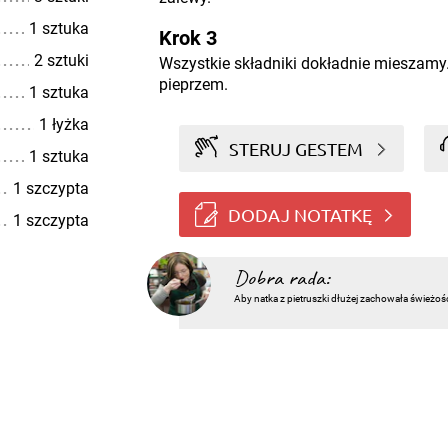
1 sztuka
Krok 3
2 sztuki
Wszystkie składniki dokładnie mieszamy
pieprzem.
1 sztuka
1 łyżka
STERUJ GESTEM
1 sztuka
1 szczypta
DODAJ NOTATKĘ
1 szczypta
Dobra rada:
Aby natka z pietruszki dłużej zachowała świeżoś