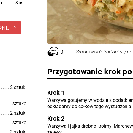
in.
8 os.
PNIJ
0
Smakowało? Podziel się op
Przygotowanie krok po
2 sztuki
Krok 1
Warzywa gotujemy w wodzie z dodatkie
1 sztuka
odkładamy do całkowitego wystudzenia.
2 sztuki
Krok 2
1 sztuka
Warzywa i jajka drobno kroimy. Marche
3 sztuki
zalewy.