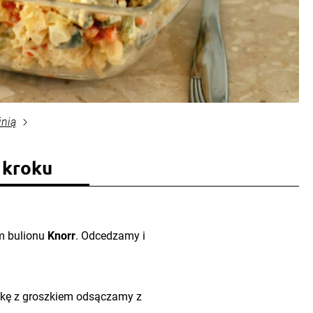
inią
 kroku
m bulionu
Knorr
. Odcedzamy i
wkę z groszkiem odsączamy z