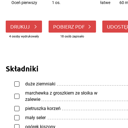
Oceń pierwszy
1 os.
łatwe
60 m
DRUKUJ
POBIERZ PDF
UDOSTĘ
4 osoby wydrukowały
18 osób zapisało
Składniki
duże ziemniaki
marchewka z groszkiem ze słoika w
zalewie
pietruszka korzeń
mały seler
ogórek kiszony