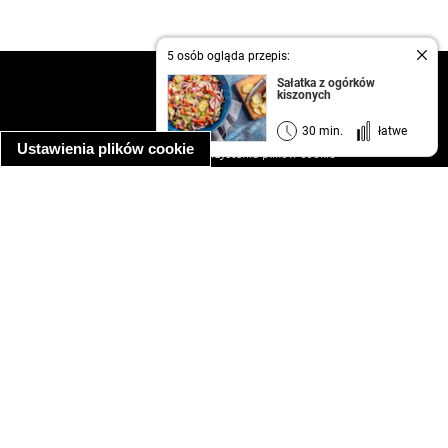
5 osób ogląda przepis:
kontakt
Sałatka z ogórków
kiszonych
regulamin
informacja o prywatności
30 min.
łatwe
Ustawienia plików cookie
informacja o wykorzystaniu plików cookie
ułatwienia dostępu
Najpopularniejsze przepisy
spaghetti bolognese
makaron z kurczakiem w sosie śmietanowym
kanapka z indykiem
ratatouille
lahmacun
mac and cheese
zupa minestrone