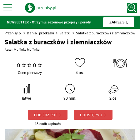
ZAPISZ SIĘ
NEWSLETTER - Otrzymuj sezonowe przepisy i porady
Przepisy.pl
Dania i przekąski
Sałatki
Salatka z buraczków i ziemniaczków
Salatka z buraczków i ziemniaczków
Autor:
Muffinka Muffinka
Oceń pierwszy
4 os.
łatwe
90 min.
2 os.
POBIERZ PDF
UDOSTĘPNIJ
13 osób zapisało