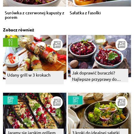
Surówka z czerwonej kapusty z
Sałatka z fasolki
porem
Zobacz również
Jak doprawić buraczki?
Udany grill w 3 krokach
Najlepsze przyprawy do
buraczków na ciepło i na
zimno
Jaramy się jarskim grillem
3 kroki do idealnej sałatki