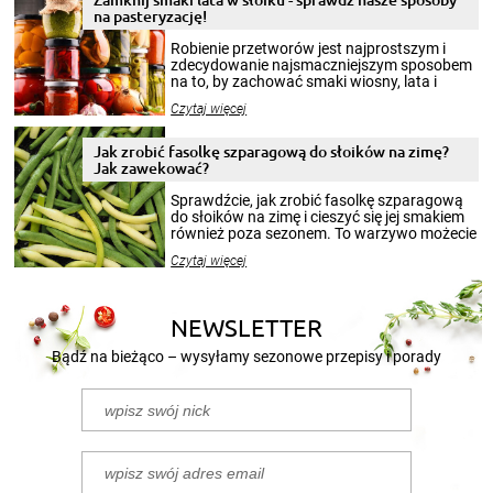
na pasteryzację!
Robienie przetworów jest najprostszym i
zdecydowanie najsmaczniejszym sposobem
na to, by zachować smaki wiosny, lata i
jesieni na dłużej. Można robić setki zdjęć
Czytaj więcej
krajobrazów, by cieszyć nimi oko w sezonie
zimowym, ale to smaczny posiłek pozwoli w
pełni poczuć atmosferę cieplejszych
Jak zrobić fasolkę szparagową do słoików na zimę?
miesięcy. Przygotowanie słoików ze
Jak zawekować?
smakowitą zawartością musi obejmować
patenty, które pozwolą zachować świeżość
Sprawdźcie, jak zrobić fasolkę szparagową
przetworów.
do słoików na zimę i cieszyć się jej smakiem
również poza sezonem. To warzywo możecie
wekować na wiele sposobów. Wykorzystajcie
Czytaj więcej
nasze propozycje!
NEWSLETTER
Bądź na bieżąco – wysyłamy sezonowe przepisy i porady