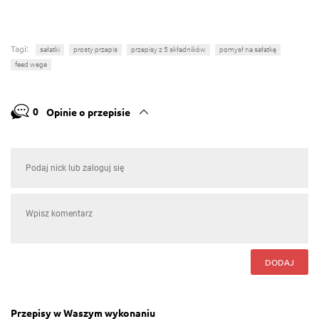
Tagi:
sałatki
prosty przepis
przepisy z 5 składników
pomysł na sałatkę
feed wege
0
Opinie o przepisie
DODAJ
Przepisy w Waszym wykonaniu