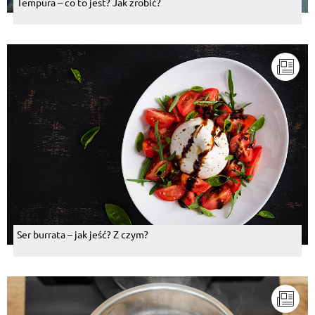
Tempura – co to jest? Jak zrobić?
Ser burrata – jak jeść? Z czym?