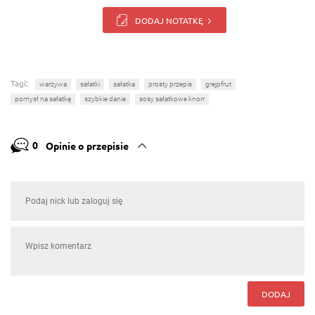
DODAJ NOTATKĘ
Tagi:
warzywa
sałatki
sałatka
prosty przepis
grejpfrut
pomysł na sałatkę
szybkie danie
sosy sałatkowe knorr
0
Opinie o przepisie
DODAJ