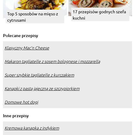
17 przepisów godnych szefa
Top 5 sposobów na mięso z
kuchni
cytrusami
Polecane przepisy
Klasyczny Mac’n Cheese
Makaron tagliatelle z sosem bolognese i mozzarellą
Super szybkie tagliatelle z kurczakiem
Kanapki z pastą jajeczną ze szczypiorkiem
Domowe hot dogi
Inne przepisy
Kremowa kanapka z indykiem