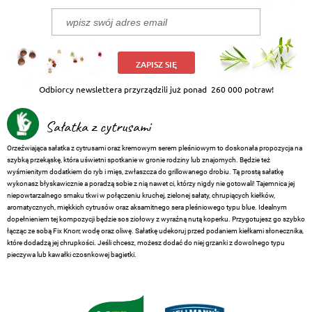
ZAPISZ SIĘ
Odbiorcy newslettera przyrządzili już ponad
260 000 potraw!
Sałatka z cytrusami
Orzeźwiająca sałatka z cytrusami oraz kremowym serem pleśniowym to doskonała propozycja na
szybką przekąskę, która uświetni spotkanie w gronie rodziny lub znajomych. Będzie też
wyśmienitym dodatkiem do ryb i mięs, zwłaszcza do grillowanego drobiu. Tą prostą sałatkę
wykonasz błyskawicznie a poradzą sobie z nią nawet ci, którzy nigdy nie gotowali! Tajemnica jej
niepowtarzalnego smaku tkwi w połączeniu kruchej, zielonej sałaty, chrupiących kiełków,
aromatycznych, miękkich cytrusów oraz aksamitnego sera pleśniowego typu blue. Idealnym
dopełnieniem tej kompozycji będzie sos ziołowy z wyraźną nutą koperku. Przygotujesz go szybko
łącząc ze sobą Fix Knorr, wodę oraz oliwę. Sałatkę udekoruj przed podaniem kiełkami słonecznika,
które dodadzą jej chrupkości. Jeśli chcesz, możesz dodać do niej grzanki z dowolnego typu
pieczywa lub kawałki czosnkowej bagietki.