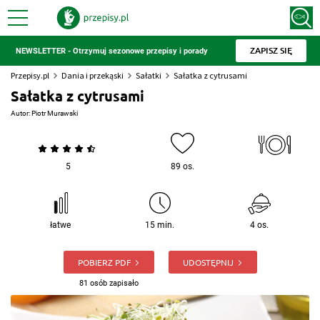
ZAPISZ SIĘ
NEWSLETTER - Otrzymuj sezonowe przepisy i porady
Przepisy.pl
Dania i przekąski
Sałatki
Sałatka z cytrusami
Sałatka z cytrusami
Autor:
Piotr Murawski
5
89 os.
łatwe
15 min.
4 os.
POBIERZ PDF
UDOSTĘPNIJ
81 osób zapisało