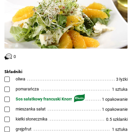
0
Składniki
oliwa
3 łyżki
pomarańcza
1 sztuka
Sos sałatkowy francuski Knorr
1 opakowanie
mieszanka sałat
1 opakowanie
kiełki słonecznika
0.5 szklanki
grejpfrut
1 sztuka