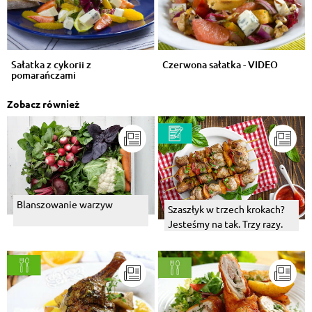
Sałatka z cykorii z
Czerwona sałatka - VIDEO
pomarańczami
Zobacz również
Blanszowanie warzyw
Szaszłyk w trzech krokach?
Jesteśmy na tak. Trzy razy.