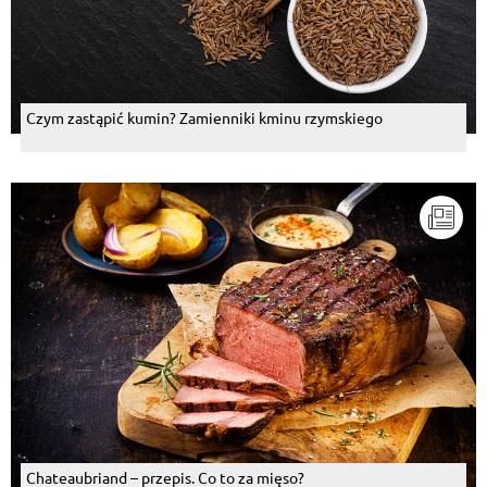
Czym zastąpić kumin? Zamienniki kminu rzymskiego
Chateaubriand – przepis. Co to za mięso?