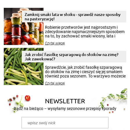
Zamknij smaki lata w słoiku - sprawdź nasze sposoby
na pasteryzację!
Robienie przetworów jest najprostszym i
zdecydowanie najsmaczniejszym sposobem
na to, by zachować smaki wiosny, lata i
jesieni na dłużej. Można robić setki zdjęć
Czytaj więcej
krajobrazów, by cieszyć nimi oko w sezonie
zimowym, ale to smaczny posiłek pozwoli w
pełni poczuć atmosferę cieplejszych
Jak zrobić fasolkę szparagową do słoików na zimę?
miesięcy. Przygotowanie słoików ze
Jak zawekować?
smakowitą zawartością musi obejmować
patenty, które pozwolą zachować świeżość
Sprawdźcie, jak zrobić fasolkę szparagową
przetworów.
do słoików na zimę i cieszyć się jej smakiem
również poza sezonem. To warzywo możecie
wekować na wiele sposobów. Wykorzystajcie
Czytaj więcej
nasze propozycje!
NEWSLETTER
Bądź na bieżąco – wysyłamy sezonowe przepisy i porady