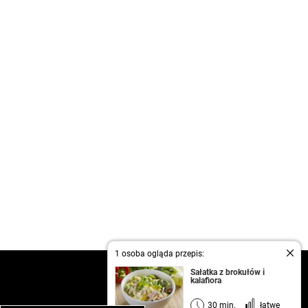
1 osoba ogląda przepis:
kontakt
Sałatka z brokułów i
kalafiora
regulamin
informacja o prywatności
30 min.
łatwe