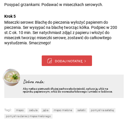
Posypać grzankami. Podawać w miseczkach serowych.
Krok 5
Miseczki serowe: Blachę do pieczenia wyłożyć papierem do
pieczenia. Ser wysypać na blachę tworząc kółka. Podpiec w 200
st.C ok. 10 min. Ser natychmiast zdjąć z papieru i włożyć do
miseczek tworząc miseczki serowe, zostawić do całkowitego
wystudzenia. Smacznego!
DODAJ NOTATKĘ
Dobra rada:
Aby natka z pietruszki dłużej zachowała świeżość, opłucz ją, ułóż na
ręczniku papierowym, włóż do woreczka foliowego i umieśc w lodówce.
Tagi:
mięso
cebula
jajka
mięso mielone
sałatki
pomysł na sałatkę
pomysł na danie z mięsa mielonego