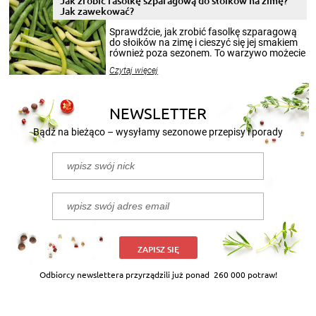
Jak zrobić fasolkę szparagową do słoików na zimę?
miesięcy. Przygotowanie słoików ze
Jak zawekować?
smakowitą zawartością musi obejmować
patenty, które pozwolą zachować świeżość
Sprawdźcie, jak zrobić fasolkę szparagową
przetworów.
do słoików na zimę i cieszyć się jej smakiem
również poza sezonem. To warzywo możecie
wekować na wiele sposobów. Wykorzystajcie
Czytaj więcej
nasze propozycje!
NEWSLETTER
Bądź na bieżąco – wysyłamy sezonowe przepisy i porady
ZAPISZ SIĘ
Odbiorcy newslettera przyrządzili już ponad
260 000 potraw!