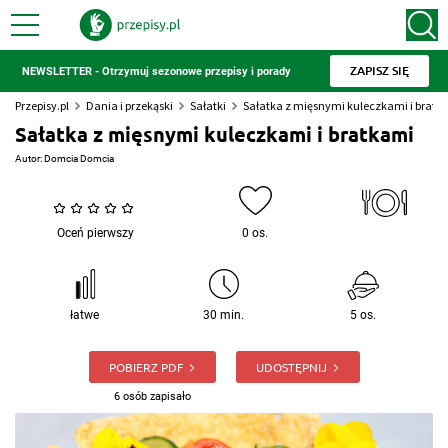
ZAPISZ SIĘ
NEWSLETTER - Otrzymuj sezonowe przepisy i porady
Przepisy.pl
Dania i przekąski
Sałatki
Sałatka z mięsnymi kuleczkami i bratk
Sałatka z mięsnymi kuleczkami i bratkami
Autor:
Domcia Domcia
Oceń pierwszy
0 os.
łatwe
30 min.
5 os.
POBIERZ PDF
UDOSTĘPNIJ
6 osób zapisało