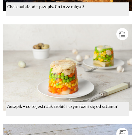
Chateaubriand – przepis. Co to za mięso?
Auszpik – co to jest? Jak zrobić i czym różni się od sztamu?