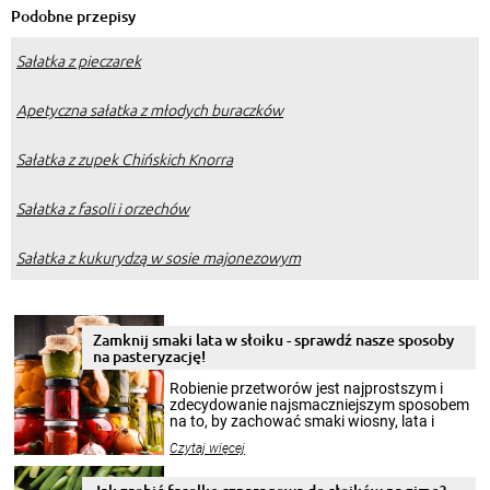
Podobne przepisy
Sałatka z pieczarek
Apetyczna sałatka z młodych buraczków
Sałatka z zupek Chińskich Knorra
Sałatka z fasoli i orzechów
Sałatka z kukurydzą w sosie majonezowym
Zamknij smaki lata w słoiku - sprawdź nasze sposoby
na pasteryzację!
Robienie przetworów jest najprostszym i
zdecydowanie najsmaczniejszym sposobem
na to, by zachować smaki wiosny, lata i
jesieni na dłużej. Można robić setki zdjęć
Czytaj więcej
krajobrazów, by cieszyć nimi oko w sezonie
zimowym, ale to smaczny posiłek pozwoli w
pełni poczuć atmosferę cieplejszych