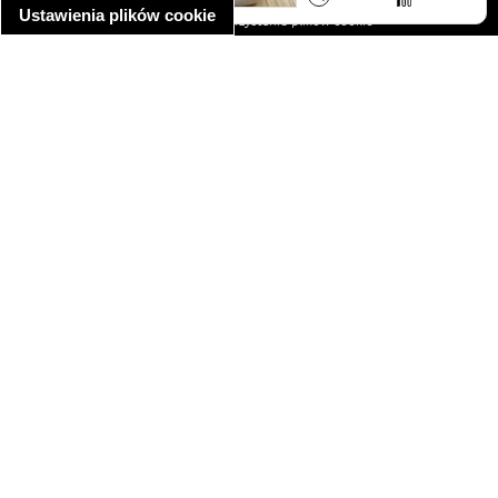
Ustawienia plików cookie
informacja o wykorzystaniu plików cookie
ułatwienia dostępu
Najpopularniejsze przepisy
spaghetti bolognese
makaron z kurczakiem w sosie śmietanowym
kanapka z indykiem
ratatouille
lahmacun
mac and cheese
zupa minestrone
cannelloni ze szpinakiem i ricottą
spaghetti przepisy
makaron z kurczakiem
tagliatelle z kurczakiem
hot dog