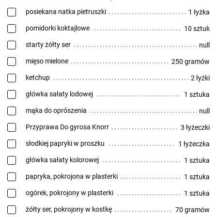
posiekana natka pietruszki
1 łyżka
pomidorki koktajlowe
10 sztuk
starty żółty ser
null
mięso mielone
250 gramów
ketchup
2 łyżki
główka sałaty lodowej
1 sztuka
mąka do oprószenia
null
Przyprawa Do gyrosa Knorr
3 łyżeczki
słodkiej papryki w proszku
1 łyżeczka
główka sałaty kolorowej
1 sztuka
papryka, pokrojona w plasterki
1 sztuka
ogórek, pokrojony w plasterki
1 sztuka
żółty ser, pokrojony w kostkę
70 gramów