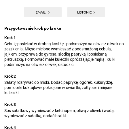
EMAIL
LISTONIC
Przygotowanie krok po kroku
Krok 1
Cebulę posiekać w drobną kostkę i podsmażyć na oliwie z oliwek do
zeszklenia. Mięso mielone wymieszać z podsmażoną cebulą,
jajkiem, przyprawą do gyrosa, słodką papryką i posiekaną
pietruszką. Formować małe kuleczki oprószając je mąką. Kulki
podsmażyć na oliwie z oliwek, ostudzić.
Krok 2
Sałaty rozrywać do miski. Dodać paprykę, ogórek, kukurydzę,
pomidorki koktajlowe pokrojone w ćwiartki, żółty ser i mięsne
kuleczki.
Krok 3
Sos sałatkowy wymieszać z ketchupem, oliwą z oliwek i wodą,
wymieszać z sałatką, dodać bratki.
Krok 4