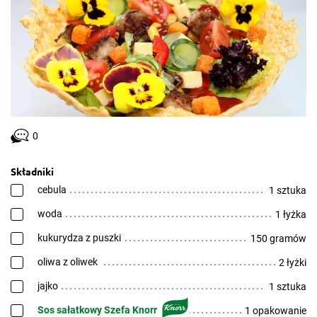
0
Składniki
cebula
1 sztuka
woda
1 łyżka
kukurydza z puszki
150 gramów
oliwa z oliwek
2 łyżki
jajko
1 sztuka
Sos sałatkowy Szefa Knorr
1 opakowanie