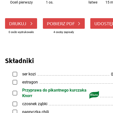
Oceń pierwszy
1 os.
łatwe
15 m
DRUKUJ
POBIERZ PDF
UDOSTĘ
0 osób wydrukowało
4 osoby zapisały
Składniki
ser kozi
0
estragon
Przyprawa do pikantnego kurczaka
Knorr
czosnek ząbki
papryczka chili