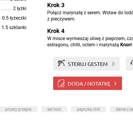
Krok 3
2 łyżki
Połącz marynatę z serem. Wstaw do lodó
0.5 łyżeczki
z pieczywem.
1.5 szklanki
Krok 4
W misce wymieszaj oliwę z pieprzem, cz
estragonu, chilli, octem i marynatą
Knorr
STERUJ GESTEM
DODAJ NOTATKĘ
prosty przepis
ser kozi
papryka chili
danie z 