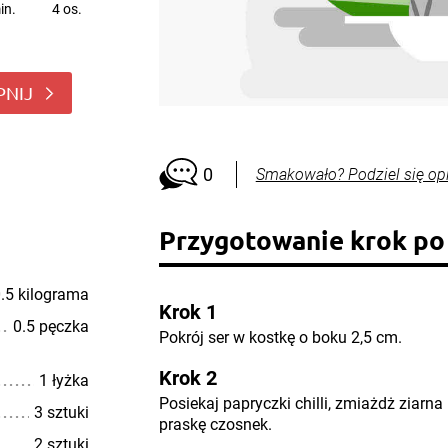
in.
4 os.
PNIJ
0
Smakowało? Podziel się op
Przygotowanie krok po
.5 kilograma
Krok 1
0.5 pęczka
Pokrój ser w kostkę o boku 2,5 cm.
Krok 2
1 łyżka
Posiekaj papryczki chilli, zmiażdż ziarna 
3 sztuki
praskę czosnek.
2 sztuki