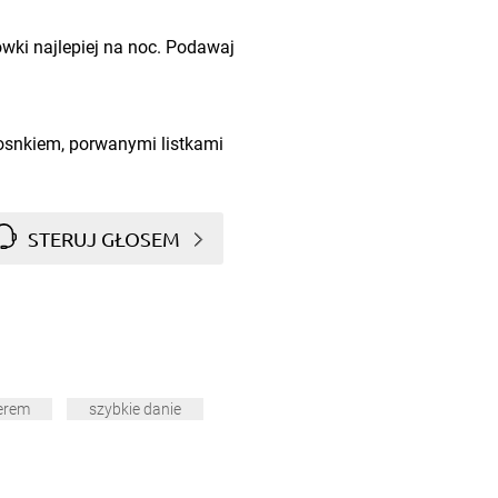
wki najlepiej na noc. Podawaj
osnkiem, porwanymi listkami
.
STERUJ GŁOSEM
serem
szybkie danie