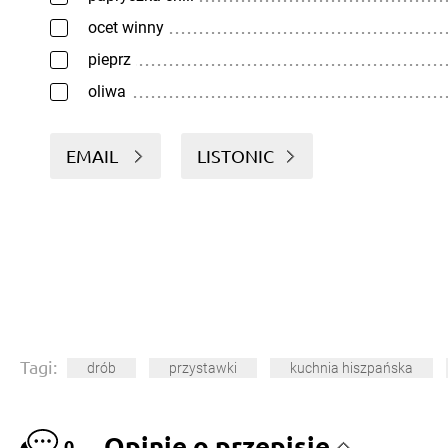
ocet winny
pieprz
oliwa
EMAIL
LISTONIC
Tagi:
drób
przystawki
kuchnia hiszpańska
Opinie o przepisie
0