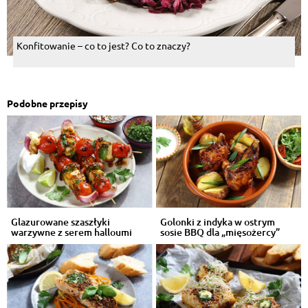
Konfitowanie – co to jest? Co to znaczy?
Podobne przepisy
Glazurowane szaszłyki
Golonki z indyka w ostrym
warzywne z serem halloumi
sosie BBQ dla „mięsożercy”