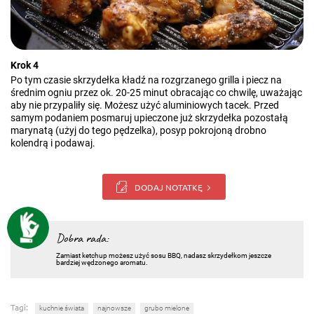
Krok 4
Po tym czasie skrzydełka kładź na rozgrzanego grilla i piecz na
średnim ogniu przez ok. 20-25 minut obracając co chwilę, uważając
aby nie przypaliły się. Możesz użyć aluminiowych tacek. Przed
samym podaniem posmaruj upieczone już skrzydełka pozostałą
marynatą (użyj do tego pędzelka), posyp pokrojoną drobno
kolendrą i podawaj.
DODAJ NOTATKĘ
Dobra rada:
Zamiast ketchup możesz użyć sosu BBQ, nadasz skrzydełkom jeszcze
bardziej wędzonego aromatu.
Tagi:
kuchnie świata
najnowsze
grubo mielone