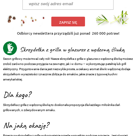
ZAPISZ SIĘ
Odbiorcy newslettera przyrządzili już ponad
260 000 potraw!
Skrzydełka z grilla w glazurze z wędzoną śliwką
Sezon grillowy może trwać cały rok! Nasze skrzydełka z grilla w glazurze z wędzoną śliwką możesz
zrobić zarówno podczas przyjęcia na zewnątrz, jak i w domu – wykorzystując patelnię lub grill
elektryczny. Przygotowanie dania jest niezwykle proste, a ciekawy aromat śliwki wędzonej dodaje
skrzydełkom wyrazistości i znacznie zbliża je do smaków, jakie znacie z typowej kuchni
amerykańskiej.
Dla kogo?
Skrzydełka z grilla z wędzoną śliwką to doskonała propozycja dla każdego miłośnika dań
grillowanych, o zdecydowanym smaku.
Na jaką okazję?
Przepis na skrzydełka z grilla wykorzystajcie przede wszystkim podczas przyjęcia. Jest również