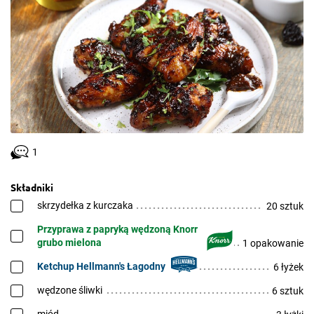
1
Składniki
skrzydełka z kurczaka
20 sztuk
Przyprawa z papryką wędzoną Knorr
grubo mielona
1 opakowanie
Ketchup Hellmann's Łagodny
6 łyżek
wędzone śliwki
6 sztuk