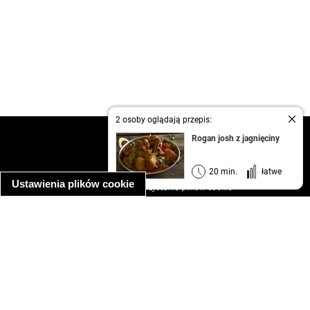
2 osoby oglądają przepis:
kontakt
Rogan josh z jagnięciny
regulamin
informacja o prywatności
20 min.
łatwe
Ustawienia plików cookie
informacja o wykorzystaniu plików cookie
ułatwienia dostępu
Najpopularniejsze przepisy
spaghetti bolognese
makaron z kurczakiem w sosie śmietanowym
kanapka z indykiem