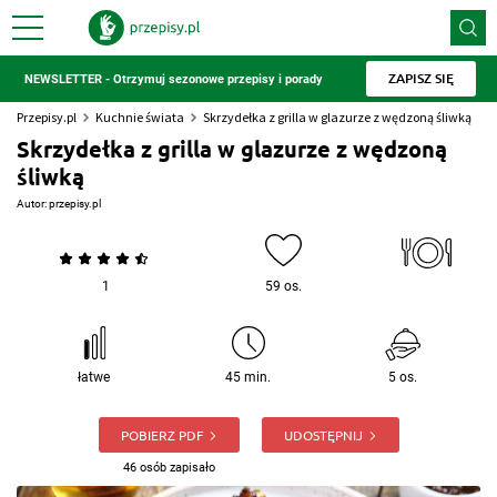
ZAPISZ SIĘ
NEWSLETTER - Otrzymuj sezonowe przepisy i porady
Przepisy.pl
Kuchnie świata
Skrzydełka z grilla w glazurze z wędzoną śliwką
Skrzydełka z grilla w glazurze z wędzoną
śliwką
Autor:
przepisy.pl
1
59 os.
łatwe
45 min.
5 os.
POBIERZ PDF
UDOSTĘPNIJ
46 osób zapisało