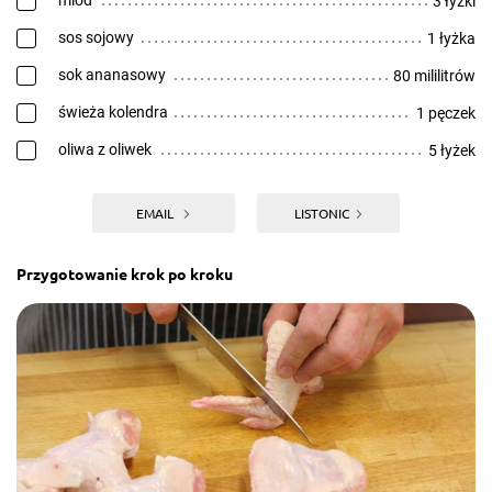
miód
3 łyżki
sos sojowy
1 łyżka
sok ananasowy
80 mililitrów
świeża kolendra
1 pęczek
oliwa z oliwek
5 łyżek
EMAIL
LISTONIC
Przygotowanie krok po kroku