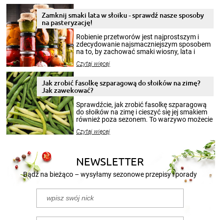
Zamknij smaki lata w słoiku - sprawdź nasze sposoby
na pasteryzację!
Robienie przetworów jest najprostszym i
zdecydowanie najsmaczniejszym sposobem
na to, by zachować smaki wiosny, lata i
jesieni na dłużej. Można robić setki zdjęć
Czytaj więcej
krajobrazów, by cieszyć nimi oko w sezonie
zimowym, ale to smaczny posiłek pozwoli w
pełni poczuć atmosferę cieplejszych
Jak zrobić fasolkę szparagową do słoików na zimę?
miesięcy. Przygotowanie słoików ze
Jak zawekować?
smakowitą zawartością musi obejmować
patenty, które pozwolą zachować świeżość
Sprawdźcie, jak zrobić fasolkę szparagową
przetworów.
do słoików na zimę i cieszyć się jej smakiem
również poza sezonem. To warzywo możecie
wekować na wiele sposobów. Wykorzystajcie
Czytaj więcej
nasze propozycje!
NEWSLETTER
Bądź na bieżąco – wysyłamy sezonowe przepisy i porady