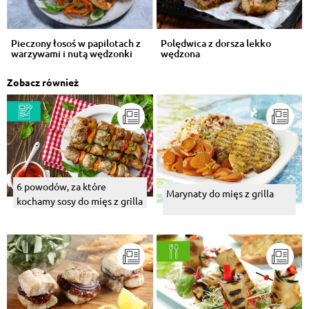
Pieczony łosoś w papilotach z
Polędwica z dorsza lekko
warzywami i nutą wędzonki
wędzona
Zobacz również
6 powodów, za które
Marynaty do mięs z grilla
kochamy sosy do mięs z grilla