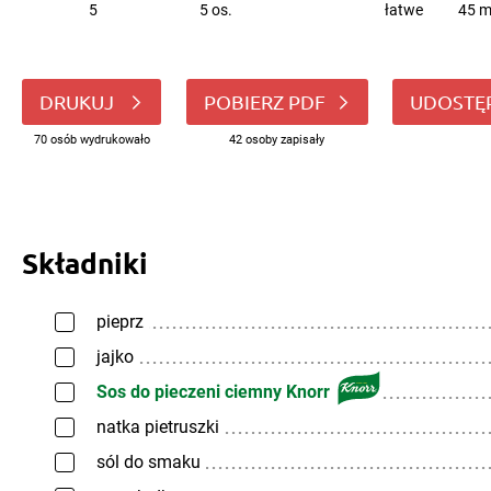
5
5 os.
łatwe
45 m
DRUKUJ
POBIERZ PDF
UDOSTĘ
70 osób wydrukowało
42 osoby zapisały
Składniki
pieprz
jajko
Sos do pieczeni ciemny Knorr
natka pietruszki
sól do smaku