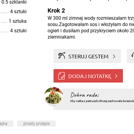
0.5 szklanki
Krok 2
4 sztuki
W 300 ml zimnej wody rozmieszałam trzy
1 sztuka
sosu.Zagotowałam sos i włożyłam do ni
4 sztuki
ogień i dusiłam pod przykryciem około 2
ziemniakami.
STERUJ GESTEM
DODAJ NOTATKĘ
Dobra rada:
Aby natka z pietruszki dłużej zachowała świeżoś
jajka
prosty przepis