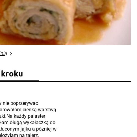
inią
 kroku
by nie poprzerywac
marowałam cienką warstwą
zki.Na każdy palaster
kułam długą wykałaczką do
łuconym jajku a pózniej w
ełożyłam na talerz.