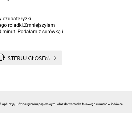
 czubate łyżki
ego roladki.Zmniejszyłam
0 minut. Podałam z surówką i
STERUJ GŁOSEM
ć, opłucz ją, ułóż na ręczniku papierowym, włóż do woreczka foliowego i umieśc w lodówce.