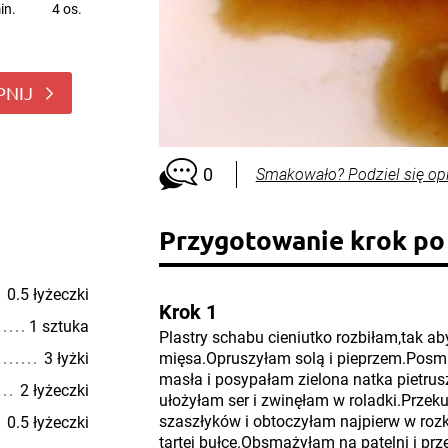
in.
4 os.
PNIJ
0
Smakowało? Podziel się op
Przygotowanie krok po
0.5 łyżeczki
Krok 1
1 sztuka
Plastry schabu cieniutko rozbiłam,tak a
3 łyżki
mięsa.Opruszyłam solą i pieprzem.Pos
masła i posypałam zielona natka pietrus
2 łyżeczki
ułożyłam ser i zwinęłam w roladki.Prze
szaszłyków i obtoczyłam najpierw w rozk
0.5 łyżeczki
tartej bułce.Obsmażyłam na patelni i prz