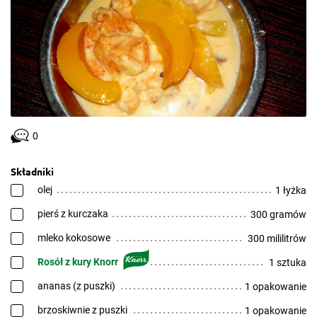
0
Składniki
olej
1 łyżka
pierś z kurczaka
300 gramów
mleko kokosowe
300 mililitrów
Rosół z kury Knorr
1 sztuka
ananas (z puszki)
1 opakowanie
brzoskiwnie z puszki
1 opakowanie