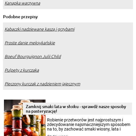
Kanapka warzywna
Podobne przepisy
Kabaczki nadziewane kaszą i grzybami
Proste danie meksykańskie
Boeuf Bourguignon Julii Child
Pulpety z kurczaka
Pieczony kurczak z nadzieniem jajecznym
Zamknij smaki lata w słoiku - sprawdź nasze sposoby
na pasteryzację!
Robienie przetworów jest najprostszym i
zdecydowanie najsmaczniejszym sposobem
na to, by zachować smaki wiosny, lata i
jesieni na dłużej. Można robić setki zdjęć