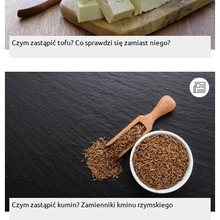
Czym zastąpić tofu? Co sprawdzi się zamiast niego?
Czym zastąpić kumin? Zamienniki kminu rzymskiego