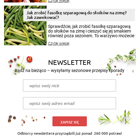
Czytaj więcej
krajobrazów, by cieszyć nimi oko w sezonie
zimowym, ale to smaczny posiłek pozwoli w
pełni poczuć atmosferę cieplejszych
Jak zrobić fasolkę szparagową do słoików na zimę?
miesięcy. Przygotowanie słoików ze
Jak zawekować?
smakowitą zawartością musi obejmować
patenty, które pozwolą zachować świeżość
Sprawdźcie, jak zrobić fasolkę szparagową
przetworów.
do słoików na zimę i cieszyć się jej smakiem
również poza sezonem. To warzywo możecie
wekować na wiele sposobów. Wykorzystajcie
Czytaj więcej
nasze propozycje!
NEWSLETTER
Bądź na bieżąco – wysyłamy sezonowe przepisy i porady
ZAPISZ SIĘ
Odbiorcy newslettera przyrządzili już ponad
260 000 potraw!