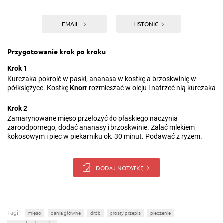
EMAIL
LISTONIC
Przygotowanie krok po kroku
Krok 1
Kurczaka pokroić w paski, ananasa w kostkę a brzoskwinię w
półksiężyce. Kostkę
Knorr
rozmieszać w oleju i natrzeć nią kurczaka
Krok 2
Zamarynowane mięso przełożyć do płaskiego naczynia
żaroodpornego, dodać ananasy i brzoskwinie. Zalać mlekiem
kokosowym i piec w piekarniku ok. 30 minut. Podawać z ryżem.
DODAJ NOTATKĘ
Tagi:
mięso
dania główne
drób
prosty przepis
pieczenie