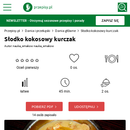
ZAPISZ SIĘ
NEWSLETTER - Otrzymuj sezonowe przepisy i porady
Przepisy.pl
Dania i przekąski
Dania główne
Słodko kokosowy kurczak
Słodko kokosowy kurczak
Autor:
nauka_smakow nauka_smakow
Oceń pierwszy
0 os.
łatwe
45 min.
2 os.
POBIERZ PDF
UDOSTĘPNIJ
14 osób zapisało