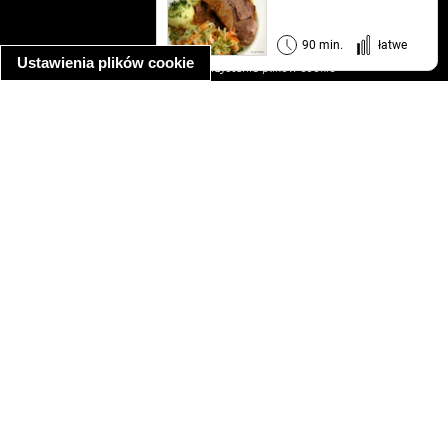
regulamin
informacja o prywatności
90 min.
łatwe
Ustawienia plików cookie
informacja o wykorzystaniu plików cookie
ułatwienia dostępu
Najpopularniejsze przepisy
spaghetti bolognese
makaron z kurczakiem w sosie śmietanowym
kanapka z indykiem
ratatouille
lahmacun
mac and cheese
zupa minestrone
cannelloni ze szpinakiem i ricottą
spaghetti przepisy
makaron z kurczakiem