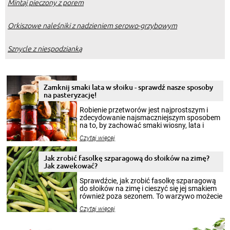
Mintaj pieczony z porem
Orkiszowe naleśniki z nadzieniem serowo-grzybowym
Sznycle z niespodzianką
Zamknij smaki lata w słoiku - sprawdź nasze sposoby
na pasteryzację!
Robienie przetworów jest najprostszym i
zdecydowanie najsmaczniejszym sposobem
na to, by zachować smaki wiosny, lata i
jesieni na dłużej. Można robić setki zdjęć
Czytaj więcej
krajobrazów, by cieszyć nimi oko w sezonie
zimowym, ale to smaczny posiłek pozwoli w
pełni poczuć atmosferę cieplejszych
Jak zrobić fasolkę szparagową do słoików na zimę?
miesięcy. Przygotowanie słoików ze
Jak zawekować?
smakowitą zawartością musi obejmować
patenty, które pozwolą zachować świeżość
Sprawdźcie, jak zrobić fasolkę szparagową
przetworów.
do słoików na zimę i cieszyć się jej smakiem
również poza sezonem. To warzywo możecie
wekować na wiele sposobów. Wykorzystajcie
Czytaj więcej
nasze propozycje!