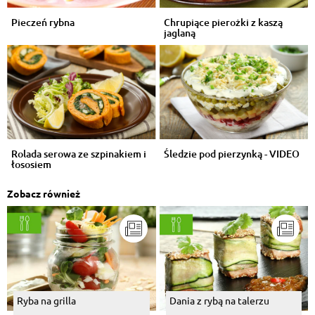
Pieczeń rybna
Chrupiące pierożki z kaszą
jaglaną
Rolada serowa ze szpinakiem i
Śledzie pod pierzynką - VIDEO
łososiem
Zobacz również
Ryba na grilla
Dania z rybą na talerzu