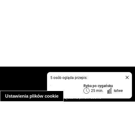
kontakt
5 osób ogląda przepis:
regulamin
Ryba po cygańsku
informacja o prywatności
25 min.
łatwe
Ustawienia plików cookie
informacja o wykorzystaniu plików cookie
ułatwienia dostępu
Najpopularniejsze przepisy
spaghetti bolognese