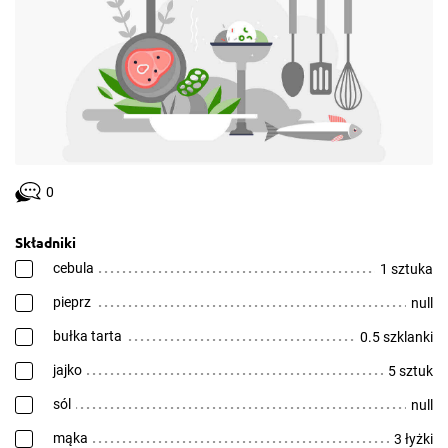
0
Składniki
cebula
1 sztuka
pieprz
null
bułka tarta
0.5 szklanki
jajko
5 sztuk
sól
null
mąka
3 łyżki