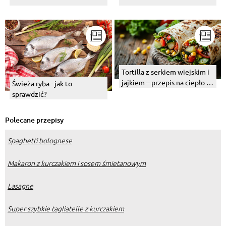
Tortilla z serkiem wiejskim i
jajkiem – przepis na ciepło z
Świeża ryba - jak to
piekarnika lub patelni
sprawdzić?
Polecane przepisy
Spaghetti bolognese
Makaron z kurczakiem i sosem śmietanowym
Lasagne
Super szybkie tagliatelle z kurczakiem