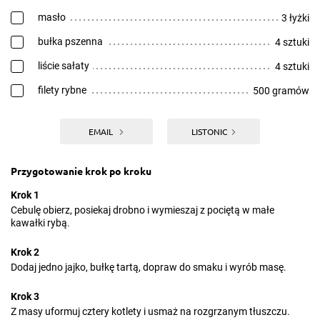
masło
3 łyżki
bułka pszenna
4 sztuki
liście sałaty
4 sztuki
filety rybne
500 gramów
EMAIL
LISTONIC
Przygotowanie krok po kroku
Krok 1
Cebulę obierz, posiekaj drobno i wymieszaj z pociętą w małe
kawałki rybą.
Krok 2
Dodaj jedno jajko, bułkę tartą, dopraw do smaku i wyrób masę.
Krok 3
Z masy uformuj cztery kotlety i usmaż na rozgrzanym tłuszczu.