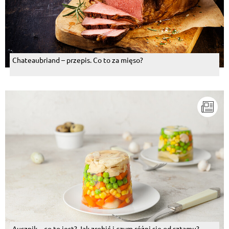
Chateaubriand – przepis. Co to za mięso?
Auszpik – co to jest? Jak zrobić i czym różni się od sztamu?