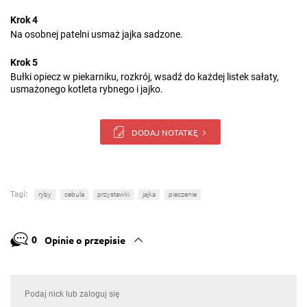
Krok 4
Na osobnej patelni usmaż jajka sadzone.
Krok 5
Bułki opiecz w piekarniku, rozkrój, wsadź do każdej listek sałaty,
usmażonego kotleta rybnego i jajko.
DODAJ NOTATKĘ
Tagi:
ryby
cebula
przystawki
jajka
pieczenie
0
Opinie o przepisie