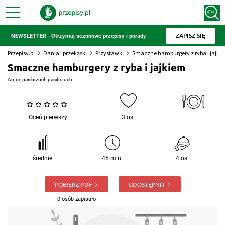
ZAPISZ SIĘ
NEWSLETTER - Otrzymuj sezonowe przepisy i porady
Przepisy.pl
Dania i przekąski
Przystawki
Smaczne hamburgery z ryba i jajki
Smaczne hamburgery z ryba i jajkiem
Autor:
pasibrzuch pasibrzuch
Oceń pierwszy
3 os.
średnie
45 min.
4 os.
POBIERZ PDF
UDOSTĘPNIJ
0 osób zapisało