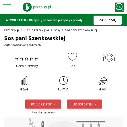
ZAPISZ SIĘ
NEWSLETTER - Otrzymuj sezonowe przepisy i porady
Przepisy.pl
Dania i przekąski
Sosy
Sos pani szenkowskiej
Sos pani Szenkowskiej
Autor:
pasibrzuch pasibrzuch
Oceń pierwszy
0 os.
łatwe
15 min.
4 os.
POBIERZ PDF
UDOSTĘPNIJ
4 osoby zapisały