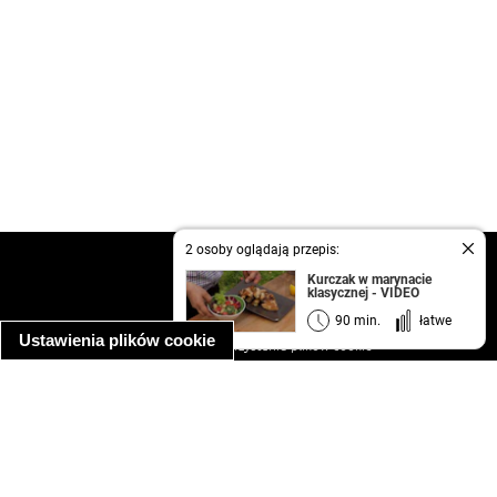
2 osoby oglądają przepis:
kontakt
Kurczak w marynacie
regulamin
klasycznej - VIDEO
informacja o prywatności
90 min.
łatwe
Ustawienia plików cookie
informacja o wykorzystaniu plików cookie
ułatwienia dostępu
Najpopularniejsze przepisy
spaghetti bolognese
makaron z kurczakiem w sosie śmietanowym