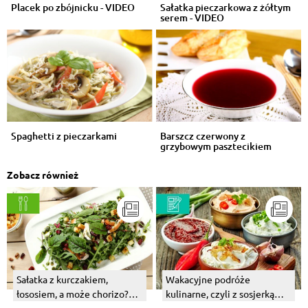
Placek po zbójnicku - VIDEO
Sałatka pieczarkowa z żółtym
serem - VIDEO
Spaghetti z pieczarkami
Barszcz czerwony z
grzybowym pasztecikiem
Zobacz również
Sałatka z kurczakiem,
Wakacyjne podróże
łososiem, a może chorizo?
kulinarne, czyli z sosjerką
Wybierz swój numer 1!
przez świat