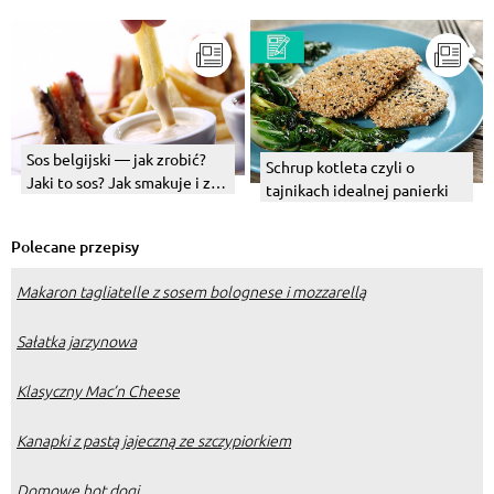
Sos belgijski — jak zrobić?
Schrup kotleta czyli o
Jaki to sos? Jak smakuje i z
tajnikach idealnej panierki
czego jest?
Polecane przepisy
Makaron tagliatelle z sosem bolognese i mozzarellą
Sałatka jarzynowa
Klasyczny Mac’n Cheese
Kanapki z pastą jajeczną ze szczypiorkiem
Domowe hot dogi