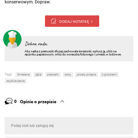
konserwowym. Dopraw.
DODAJ NOTATKĘ
Dobra rada:
Aby natka z pietruszki dłużej zachowała świeżość, opłucz ją, ułóż na
ręczniku papierowym, włóż do woreczka foliowego i umieśc w lodówce.
Tagi:
śmietana
jajka
pieczarki
sosy
prosty przepis
z grzybami
szybkie danie
0
Opinie o przepisie