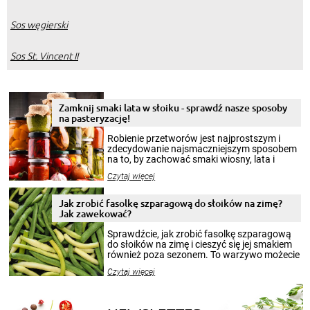
Sos węgierski
Sos St. Vincent II
Zamknij smaki lata w słoiku - sprawdź nasze sposoby
na pasteryzację!
Robienie przetworów jest najprostszym i
zdecydowanie najsmaczniejszym sposobem
na to, by zachować smaki wiosny, lata i
jesieni na dłużej. Można robić setki zdjęć
Czytaj więcej
krajobrazów, by cieszyć nimi oko w sezonie
zimowym, ale to smaczny posiłek pozwoli w
pełni poczuć atmosferę cieplejszych
Jak zrobić fasolkę szparagową do słoików na zimę?
miesięcy. Przygotowanie słoików ze
Jak zawekować?
smakowitą zawartością musi obejmować
patenty, które pozwolą zachować świeżość
Sprawdźcie, jak zrobić fasolkę szparagową
przetworów.
do słoików na zimę i cieszyć się jej smakiem
również poza sezonem. To warzywo możecie
wekować na wiele sposobów. Wykorzystajcie
Czytaj więcej
nasze propozycje!