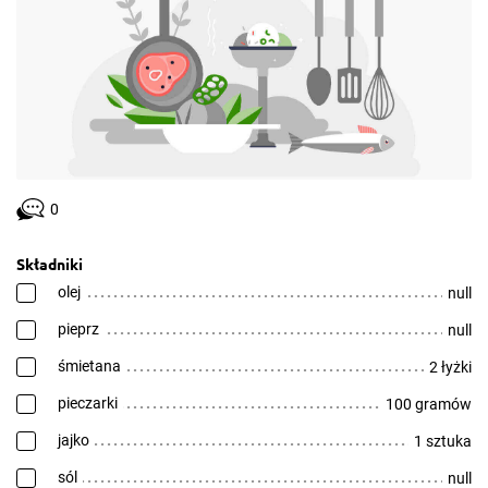
0
Składniki
olej
null
pieprz
null
śmietana
2 łyżki
pieczarki
100 gramów
jajko
1 sztuka
sól
null