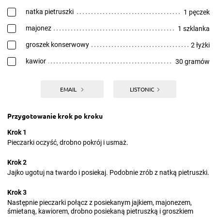
natka pietruszki
1 pęczek
majonez
1 szklanka
groszek konserwowy
2 łyżki
kawior
30 gramów
EMAIL
LISTONIC
Przygotowanie krok po kroku
Krok 1
Pieczarki oczyść, drobno pokrój i usmaż.
Krok 2
Jajko ugotuj na twardo i posiekaj. Podobnie zrób z natką pietruszki.
Krok 3
Następnie pieczarki połącz z posiekanym jajkiem, majonezem,
śmietaną, kawiorem, drobno posiekaną pietruszką i groszkiem