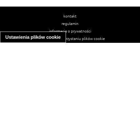
kontakt
regulamin
informacja o prywatności
Ustawienia plików cookie
informacja o wykorzystaniu plików cookie
ułatwienia dostępu
Najpopularniejsze przepisy
spaghetti bolognese
makaron z kurczakiem w sosie śmietanowym
kanapka z indykiem
ratatouille
lahmacun
mac and cheese
zupa minestrone
cannelloni ze szpinakiem i ricottą