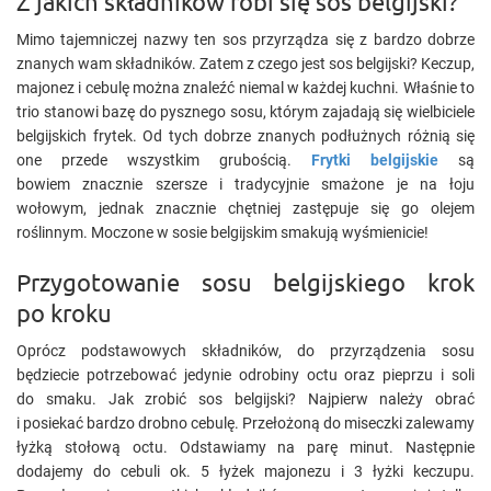
Z jakich składników robi się sos belgijski?
Mimo tajemniczej nazwy ten sos przyrządza się z bardzo dobrze
znanych wam składników. Zatem z czego jest sos belgijski? Keczup,
majonez i cebulę można znaleźć niemal w każdej kuchni. Właśnie to
trio stanowi bazę do pysznego sosu, którym zajadają się wielbiciele
belgijskich frytek. Od tych dobrze znanych podłużnych różnią się
one przede wszystkim grubością.
Frytki belgijskie
są
bowiem znacznie szersze i tradycyjnie smażone je na łoju
wołowym, jednak znacznie chętniej zastępuje się go olejem
roślinnym. Moczone w sosie belgijskim smakują wyśmienicie!
Przygotowanie sosu belgijskiego krok
po kroku
Oprócz podstawowych składników, do przyrządzenia sosu
będziecie potrzebować jedynie odrobiny octu oraz pieprzu i soli
do smaku. Jak zrobić sos belgijski? Najpierw należy obrać
i posiekać bardzo drobno cebulę. Przełożoną do miseczki zalewamy
łyżką stołową octu. Odstawiamy na parę minut. Następnie
dodajemy do cebuli ok. 5 łyżek majonezu i 3 łyżki keczupu.