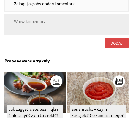
Zaloguj się aby dodać komentarz
DODAJ
Proponowane artykuły
Jak zagęścić sos bez mąki i
Sos sriracha – czym
śmietany? Czym to zrobić?
zastąpić? Co zamiast niego?