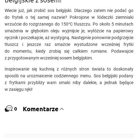
Wiecie już, jak zrobić sos belgijski. Dlaczego zatem nie podać go
do frytek o tej samej nazwie? Pokrojone w łódeczki ziemniaki
wrzućcie do rozgrzanego do 150°C tłuszczu. Po około 5 minutach
smażenia w głębokim oleju wyjmijcie je, wyłóżcie na papierowy
ręcznik i poczekajcie, aż wystygną. Następnie ponownie podgrzejcie
tłuszcz i jeszcze raz smażcie wystudzone wcześniej frytki
do momentu, kiedy zrobią się całkiem rumiane. Podawajcie
z przygotowanym wcześniej sosem belgijskim.
Inspirowanie się kuchnią z różnych stron świata to doskonały
sposób na urozmaicenie codziennego menu. Sos belgijski podany
z frytkami przybliży wam smaki niby dalekie, a jednak będące
w zasięgu ręki!
Komentarze
0