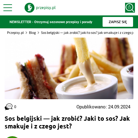
ZAPISZ SIĘ
NEWSLETTER - Otrzymuj sezonowe przepisy i porady
Przepisy.pl
Blog
Sos belgijski — jak zrobić? jaki to sos? jak smakuje i z czego jest
Opublikowano: 24.09.2024
0
Sos belgijski — jak zrobić? Jaki to sos? Jak
smakuje i z czego jest?