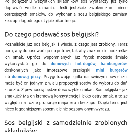
Po połączeniu wszystkich składników sos wystarczy już tylko
doprawić wedle uznania. Jeśli jesteście zwolennikami nieco
ostrzejszych smaków, do wykonania sosu belgijskiego zamiast
keczupu łagodnego użyjcie pikantnego.
Do czego podawać sos belgijski?
Poznaliście już sos belgijski i wiecie, z czego jest zrobiony. Teraz
pora, aby dopasować go do potraw, tak aby znakomicie podkreślał
ich smak. Oprócz wspomnianych już frytek możecie śmiało
wykorzystać go do
domowych hot-dogów
,
hamburgerów
,
doskonałych jako imprezowe przekąski
mini burgerów
lub
domowej pizzy
. Przygotowując grilla na świeżym powietrzu,
może być on jednym z wielu propozycji sosów do wyboru do dań
z rusztu. Z pewnością będzie dość szybko znikać! Sos belgijski – jak
smakuje? Ma on kremową konsystencję i lekko ostry smak, a to ze
względu na różne proporcje majonezu i keczupu. Dzięki temu jest
nieco łagodniejszym sosem, ale nie pozbawionym wyrazu.
Sos belgijski z samodzielnie zrobionych
składników