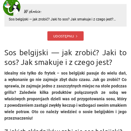
W skrócie:
Sos belgijski — jak zrobić? Jaki to sos? Jak smakuje i z czego jest?
Idealny nie tylko do frytek – sos belgijski pasuje do wielu dań, a
wykonanie go nie zajmuje zbyt dużo czasu. Jak go zrobić? Co sprawia,
że zajmuje jedno z zaszczytnych miejsc na s
UDOSTĘPNIJ
Sos belgijski — jak zrobić? Jaki to
sos? Jak smakuje i z czego jest?
Idealny nie tylko do frytek – sos belgijski pasuje do wielu dań,
a wykonanie go nie zajmuje zbyt dużo czasu. Jak go zrobić? Co
sprawia, że zajmuje jedno z zaszczytnych miejsc na stole podczas
grilla? Zaledwie kilka produktów połączonych ze sobą we
właściwych proporcjach dzieli was od przygotowania sosu, który
z powodzeniem zastąpi zwykły keczup i wzbogaci swoim smakiem
wiele potraw. Oto co należy wiedzieć o sosie belgijskim i jego
przeznaczeniu!