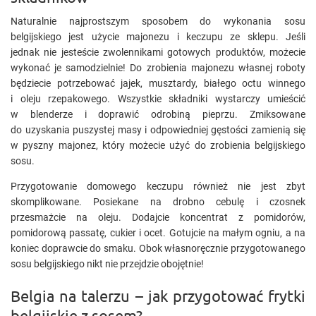
Naturalnie najprostszym sposobem do wykonania sosu
belgijskiego jest użycie majonezu i keczupu ze sklepu. Jeśli
jednak nie jesteście zwolennikami gotowych produktów, możecie
wykonać je samodzielnie! Do zrobienia majonezu własnej roboty
będziecie potrzebować jajek, musztardy, białego octu winnego
i oleju rzepakowego. Wszystkie składniki wystarczy umieścić
w blenderze i doprawić odrobiną pieprzu. Zmiksowane
do uzyskania puszystej masy i odpowiedniej gęstości zamienią się
w pyszny majonez, który możecie użyć do zrobienia belgijskiego
sosu.
Przygotowanie domowego keczupu również nie jest zbyt
skomplikowane. Posiekane na drobno cebulę i czosnek
przesmażcie na oleju. Dodajcie koncentrat z pomidorów,
pomidorową passatę, cukier i ocet. Gotujcie na małym ogniu, a na
koniec doprawcie do smaku. Obok własnoręcznie przygotowanego
sosu belgijskiego nikt nie przejdzie obojętnie!
Belgia na talerzu – jak przygotować frytki
belgijskie z sosem?