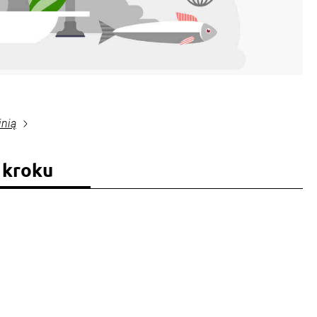
inią
 kroku