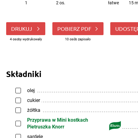
1
2 os.
łatwe
15 m
DRUKUJ
POBIERZ PDF
UDOSTĘ
4 osoby wydrukowały
10 osób zapisało
Składniki
olej
cukier
żółtka
Przyprawa w Mini kostkach
Pietruszka Knorr
sardele