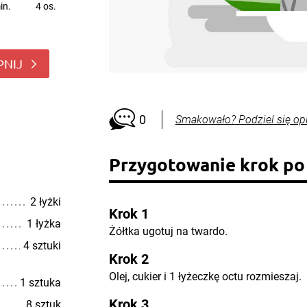
in.
4 os.
PNIJ
0
Smakowało? Podziel się op
Przygotowanie krok po
2 łyżki
Krok 1
1 łyżka
Żółtka ugotuj na twardo.
4 sztuki
Krok 2
Olej, cukier i 1 łyżeczkę octu rozmieszaj.
1 sztuka
Krok 3
8 sztuk