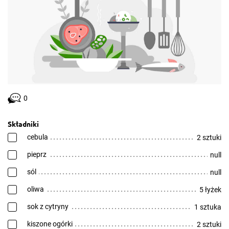
0
Składniki
cebula
2 sztuki
pieprz
null
sól
null
oliwa
5 łyżek
sok z cytryny
1 sztuka
kiszone ogórki
2 sztuki