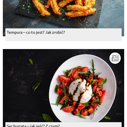
Tempura – co to jest? Jak zrobić?
Ser burrata – jak jeść? Z czym?