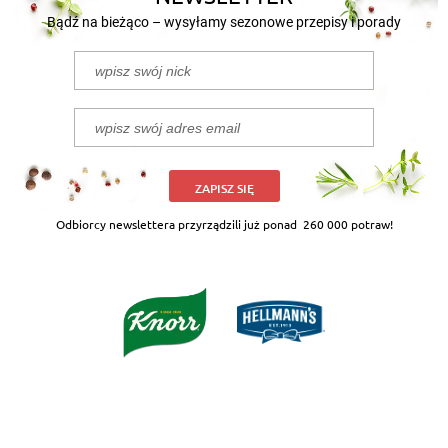
Bądź na bieżąco – wysyłamy sezonowe przepisy i porady
ZAPISZ SIĘ
Odbiorcy newslettera przyrządzili już ponad
260 000 potraw!