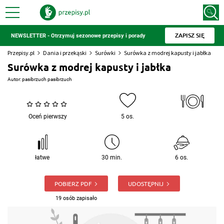
ZAPISZ SIĘ
NEWSLETTER - Otrzymuj sezonowe przepisy i porady
Przepisy.pl
Dania i przekąski
Surówki
Surówka z modrej kapusty i jabłka
Surówka z modrej kapusty i jabłka
Autor:
pasibrzuch pasibrzuch
Oceń pierwszy
5 os.
łatwe
30 min.
6 os.
POBIERZ PDF
UDOSTĘPNIJ
19 osób zapisało