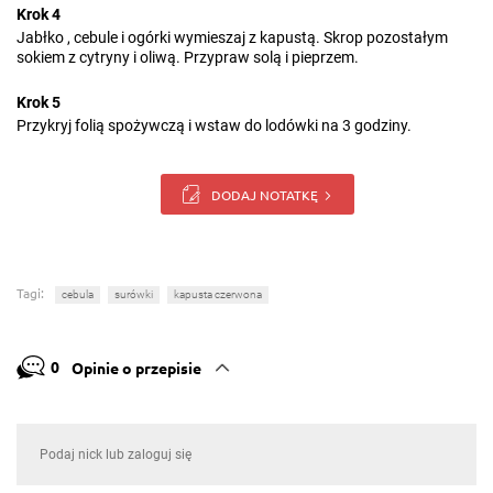
Krok 4
Jabłko , cebule i ogórki wymieszaj z kapustą. Skrop pozostałym
sokiem z cytryny i oliwą. Przypraw solą i pieprzem.
Krok 5
Przykryj folią spożywczą i wstaw do lodówki na 3 godziny.
DODAJ NOTATKĘ
Tagi:
cebula
surówki
kapusta czerwona
0
Opinie o przepisie