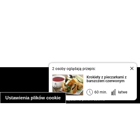
2 osoby oglądają przepis:
kontakt
Krokiety z pieczarkami z
barszczem czerwonym
regulamin
informacja o prywatności
60 min.
łatwe
Ustawienia plików cookie
informacja o wykorzystaniu plików cookie
ułatwienia dostępu
Najpopularniejsze przepisy
spaghetti bolognese
makaron z kurczakiem w sosie śmietanowym