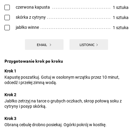
czerwona kapusta
1 sztuka
skórka z cytryny
1 sztuka
jabłko winne
1 sztuka
EMAIL
LISTONIC
Przygotowanie krok po kroku
Krok 1
Kapustę poszatkuj. Gotuj w osolonym wrzątku przez 10 minut,
odcedź i przelej zimną wodą.
Krok 2
Jabłko zetrzyj na tarce o grubych oczkach, skrop połową soku z
cytryny i posyp skórką.
Krok 3
Obraną cebulę drobno posiekaj. Ogórki pokrój w kostkę.