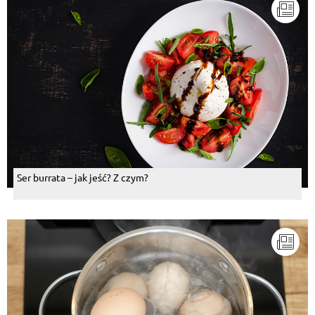
Ser burrata – jak jeść? Z czym?