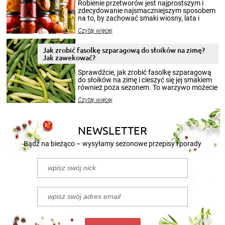
Robienie przetworów jest najprostszym i
zdecydowanie najsmaczniejszym sposobem
na to, by zachować smaki wiosny, lata i
jesieni na dłużej. Można robić setki zdjęć
Czytaj więcej
krajobrazów, by cieszyć nimi oko w sezonie
zimowym, ale to smaczny posiłek pozwoli w
pełni poczuć atmosferę cieplejszych
Jak zrobić fasolkę szparagową do słoików na zimę?
miesięcy. Przygotowanie słoików ze
Jak zawekować?
smakowitą zawartością musi obejmować
patenty, które pozwolą zachować świeżość
Sprawdźcie, jak zrobić fasolkę szparagową
przetworów.
do słoików na zimę i cieszyć się jej smakiem
również poza sezonem. To warzywo możecie
wekować na wiele sposobów. Wykorzystajcie
Czytaj więcej
nasze propozycje!
NEWSLETTER
Bądź na bieżąco – wysyłamy sezonowe przepisy i porady