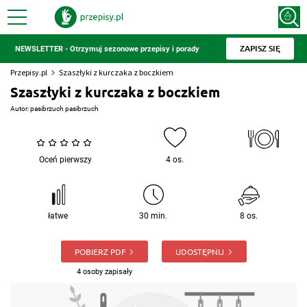
ZAPISZ SIĘ
NEWSLETTER - Otrzymuj sezonowe przepisy i porady
Przepisy.pl
Szaszłyki z kurczaka z boczkiem
Szaszłyki z kurczaka z boczkiem
Autor:
pasibrzuch pasibrzuch
Oceń pierwszy
4 os.
łatwe
30 min.
8 os.
POBIERZ PDF
UDOSTĘPNIJ
4 osoby zapisały