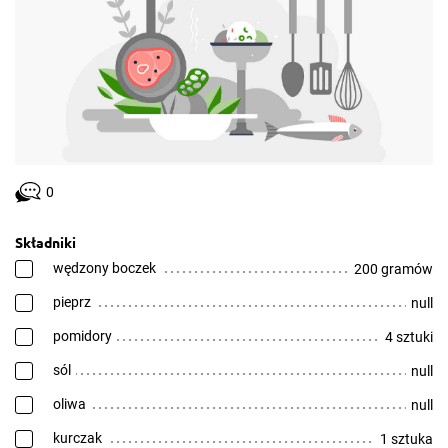
0
Składniki
wędzony boczek
200 gramów
pieprz
null
pomidory
4 sztuki
sól
null
oliwa
null
kurczak
1 sztuka