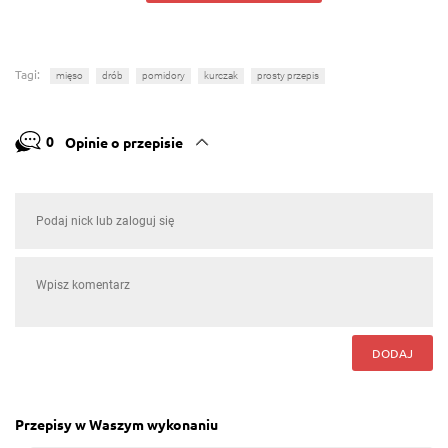
Tagi:
mięso
drób
pomidory
kurczak
prosty przepis
0
Opinie o przepisie
DODAJ
Przepisy w Waszym wykonaniu