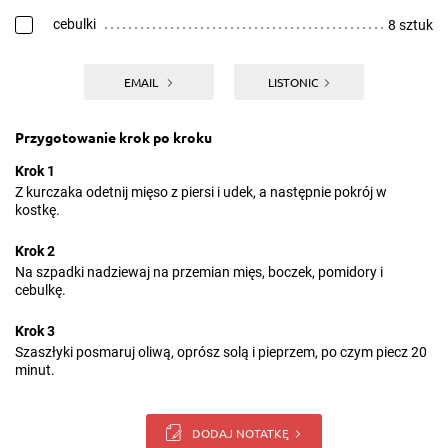
cebulki
8 sztuk
EMAIL
LISTONIC
Przygotowanie krok po kroku
Krok 1
Z kurczaka odetnij mięso z piersi i udek, a następnie pokrój w
kostkę.
Krok 2
Na szpadki nadziewaj na przemian mięs, boczek, pomidory i
cebulkę.
Krok 3
Szaszłyki posmaruj oliwą, oprósz solą i pieprzem, po czym piecz 20
minut.
DODAJ NOTATKĘ