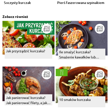
Soczysty kurczak
Pierś faszerowana szpinakiem
Zobacz również
Jak przyrządzić kurczaka?
Ile smażyć kurczaka?
Smażenie kawałków lub
piersi z kurczaka – jak i na
czym?
Jak panierować kurczaka?
10 smaków kurczaka
Jak panierować filety, a jak
udka?