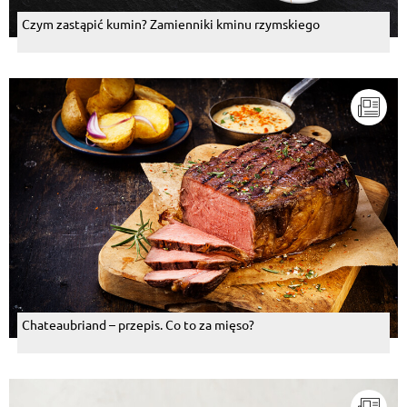
Czym zastąpić kumin? Zamienniki kminu rzymskiego
Chateaubriand – przepis. Co to za mięso?