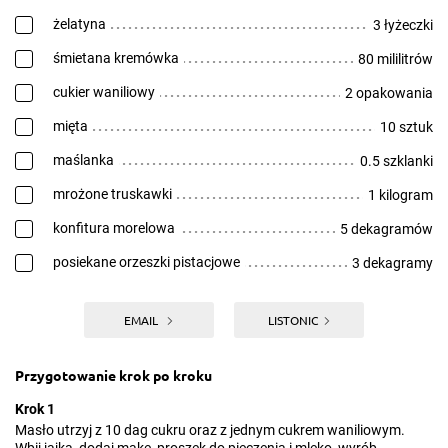
żelatyna
3 łyżeczki
śmietana kremówka
80 mililitrów
cukier waniliowy
2 opakowania
mięta
10 sztuk
maślanka
0.5 szklanki
mrożone truskawki
1 kilogram
konfitura morelowa
5 dekagramów
posiekane orzeszki pistacjowe
3 dekagramy
EMAIL
LISTONIC
Przygotowanie krok po kroku
Krok 1
Masło utrzyj z 10 dag cukru oraz z jednym cukrem waniliowym.