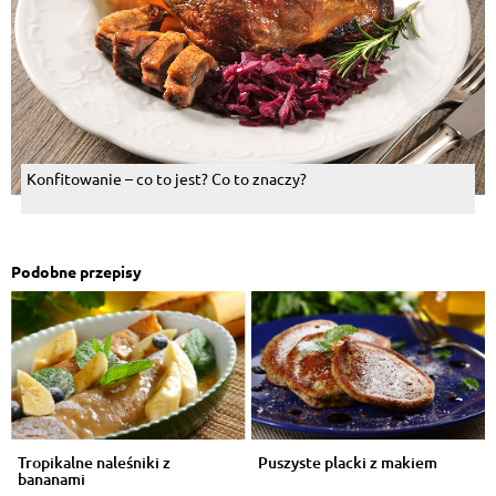
Konfitowanie – co to jest? Co to znaczy?
Podobne przepisy
Tropikalne naleśniki z
Puszyste placki z makiem
bananami