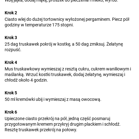
Wbij jajka, dodaj mąkę, proszek do pieczenia i mleko, wyrób.
Krok 2
Ciasto wlej do dużej tortownicy wyłożonej pergaminem. Piecz pół
godziny w temperaturze 175 stopni.
Krok 3
25 dag truskawek pokrój w kostkę, a 50 dag zmiksuj. Żelatynę
rozpuść.
Krok 4
Mus truskawkowy wymieszaj z resztą cukru, cukrem waniliowym i
maślanką. Wrzuć kostki truskawek, dodaj żelatynę, wymieszaj i
chłodź około 4 godzin.
Krok 5
50 ml kremówki ubij i wymieszaj z masą owocową.
Krok 6
Upieczone ciasto przekrój na pół, jedną część posmaruj
przygotowanym kremem przykryj drugim plackiem i schłodź.
Resztę truskawek przekrój na połowy.