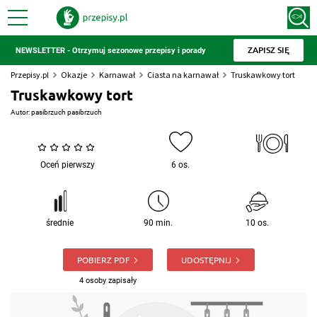
ZAPISZ SIĘ
NEWSLETTER - Otrzymuj sezonowe przepisy i porady
Przepisy.pl
Okazje
Karnawał
Ciasta na karnawał
Truskawkowy tort
Truskawkowy tort
Autor:
pasibrzuch pasibrzuch
Oceń pierwszy
6 os.
średnie
90 min.
10 os.
POBIERZ PDF
UDOSTĘPNIJ
4 osoby zapisały