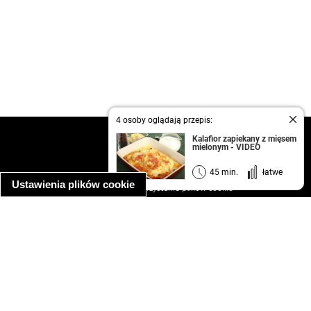
4 osoby oglądają przepis:
kontakt
Kalafior zapiekany z mięsem
mielonym - VIDEO
regulamin
informacja o prywatności
45 min.
łatwe
Ustawienia plików cookie
informacja o wykorzystaniu plików cookie
ułatwienia dostępu
Najpopularniejsze przepisy
spaghetti bolognese
makaron z kurczakiem w sosie śmietanowym
kanapka z indykiem