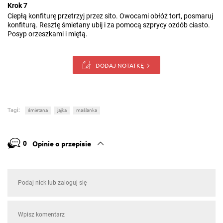
Krok 7
Ciepłą konfiturę przetrzyj przez sito. Owocami obłóż tort, posmaruj
konfiturą. Resztę śmietany ubij i za pomocą szprycy ozdób ciasto.
Posyp orzeszkami i miętą.
DODAJ NOTATKĘ
Tagi:
śmietana
jajka
maślanka
0
Opinie o przepisie