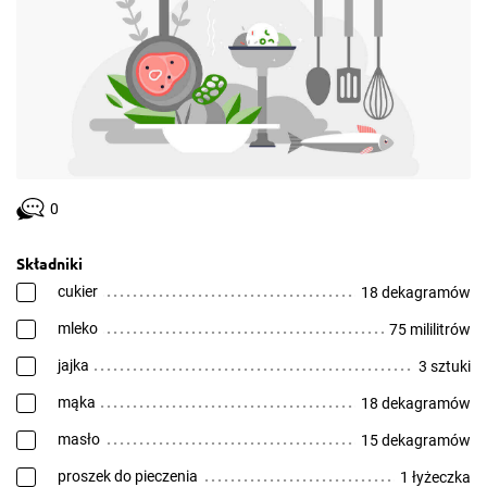
0
Składniki
cukier
18 dekagramów
mleko
75 mililitrów
jajka
3 sztuki
mąka
18 dekagramów
masło
15 dekagramów
proszek do pieczenia
1 łyżeczka