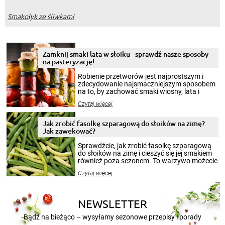
Smakołyk ze śliwkami
Zamknij smaki lata w słoiku - sprawdź nasze sposoby
na pasteryzację!
Robienie przetworów jest najprostszym i
zdecydowanie najsmaczniejszym sposobem
na to, by zachować smaki wiosny, lata i
jesieni na dłużej. Można robić setki zdjęć
Czytaj więcej
krajobrazów, by cieszyć nimi oko w sezonie
zimowym, ale to smaczny posiłek pozwoli w
pełni poczuć atmosferę cieplejszych
Jak zrobić fasolkę szparagową do słoików na zimę?
miesięcy. Przygotowanie słoików ze
Jak zawekować?
smakowitą zawartością musi obejmować
patenty, które pozwolą zachować świeżość
Sprawdźcie, jak zrobić fasolkę szparagową
przetworów.
do słoików na zimę i cieszyć się jej smakiem
również poza sezonem. To warzywo możecie
wekować na wiele sposobów. Wykorzystajcie
Czytaj więcej
nasze propozycje!
NEWSLETTER
Bądź na bieżąco – wysyłamy sezonowe przepisy i porady