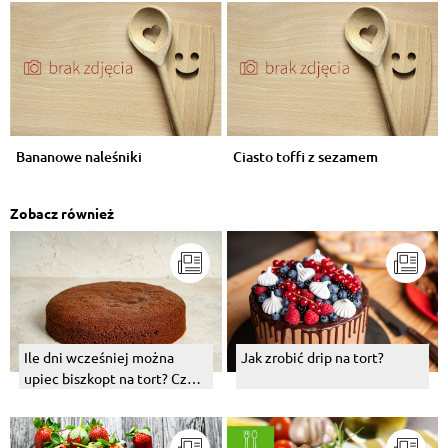
Bananowe naleśniki
Ciasto toffi z sezamem
Zobacz również
Ile dni wcześniej można
Jak zrobić drip na tort?
upiec biszkopt na tort? Czy
tort można zrobić dzień
wcześniej?