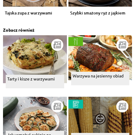
Tajska zupa z warzywami
Szybki smażony ryż z jajkiem
Zobacz również
Warzywa na jesienny obiad
Tarty i kisze z warzywami
Jak usmażyć cukinię na