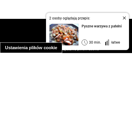
2 osoby oglądają przepis:
Pyszne warzywa z patelni
kontakt
regulamin
informacja o prywatności
30 min.
łatwe
Ustawienia plików cookie
informacja o wykorzystaniu plików cookie
ułatwienia dostępu
Najpopularniejsze przepisy
spaghetti bolognese
makaron z kurczakiem w sosie śmietanowym
kanapka z indykiem
ratatouille
lahmacun
mac and cheese
zupa minestrone