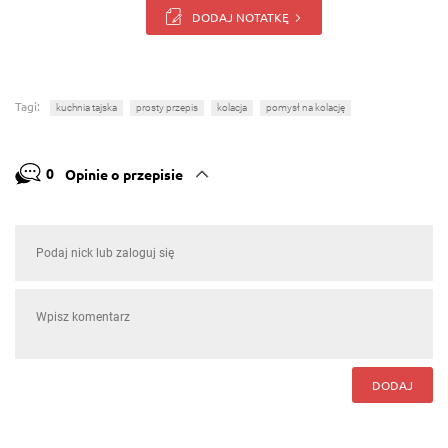
DODAJ NOTATKĘ
Tagi:
kuchnia tajska
prosty przepis
kolacja
pomysł na kolację
0
Opinie o przepisie
DODAJ