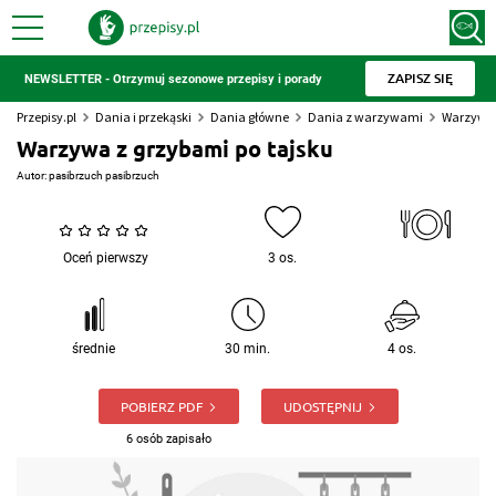
ZAPISZ SIĘ
NEWSLETTER - Otrzymuj sezonowe przepisy i porady
Przepisy.pl
Dania i przekąski
Dania główne
Dania z warzywami
Warzywa 
Warzywa z grzybami po tajsku
Autor:
pasibrzuch pasibrzuch
Oceń pierwszy
3 os.
średnie
30 min.
4 os.
POBIERZ PDF
UDOSTĘPNIJ
6 osób zapisało