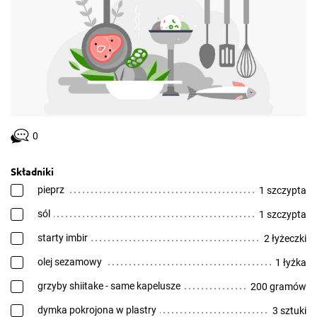
0
Składniki
pieprz
1 szczypta
sól
1 szczypta
starty imbir
2 łyżeczki
olej sezamowy
1 łyżka
grzyby shiitake - same kapelusze
200 gramów
dymka pokrojona w plastry
3 sztuki