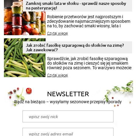
Zamknij smaki lata w słoiku - sprawdź nasze sposoby
na pasteryzację!
Robienie przetworów jest najprostszym i
zdecydowanie najsmaczniejszym sposobem
na to, by zachować smaki wiosny, lata i
jesieni na dłużej. Można robić setki zdjęć
Czytaj więcej
krajobrazów, by cieszyć nimi oko w sezonie
zimowym, ale to smaczny posiłek pozwoli w
pełni poczuć atmosferę cieplejszych
Jak zrobić fasolkę szparagową do słoików na zimę?
miesięcy. Przygotowanie słoików ze
Jak zawekować?
smakowitą zawartością musi obejmować
patenty, które pozwolą zachować świeżość
Sprawdźcie, jak zrobić fasolkę szparagową
przetworów.
do słoików na zimę i cieszyć się jej smakiem
również poza sezonem. To warzywo możecie
wekować na wiele sposobów. Wykorzystajcie
Czytaj więcej
nasze propozycje!
NEWSLETTER
Bądź na bieżąco – wysyłamy sezonowe przepisy i porady