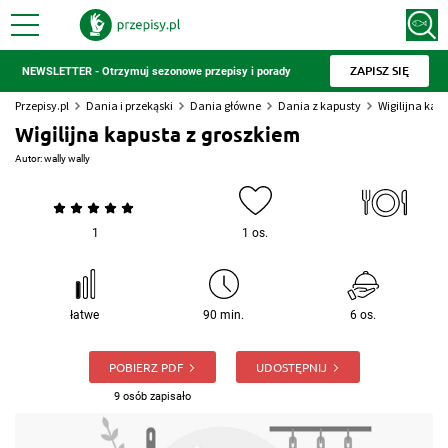
ZAPISZ SIĘ
NEWSLETTER - Otrzymuj sezonowe przepisy i porady
Przepisy.pl
Dania i przekąski
Dania główne
Dania z kapusty
Wigilijna kap
Wigilijna kapusta z groszkiem
Autor:
wally wally
1
1 os.
łatwe
90 min.
6 os.
POBIERZ PDF
UDOSTĘPNIJ
9 osób zapisało