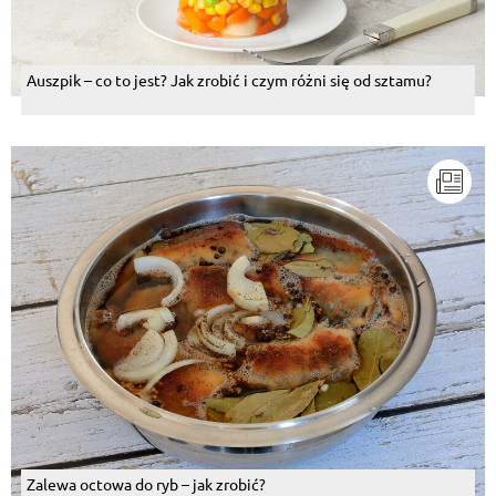
Auszpik – co to jest? Jak zrobić i czym różni się od sztamu?
Zalewa octowa do ryb – jak zrobić?