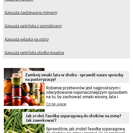
Kapusta nadziewana mięsem
Kapusta pekińska z pomidorami
Kapusta włoska na ostro
Kapusta pekińska słodko-kwaśna
Zamknij smaki lata w słoiku - sprawdź nasze sposoby
na pasteryzację!
Robienie przetworów jest najprostszym i
zdecydowanie najsmaczniejszym sposobem
na to, by zachować smaki wiosny, lata i
jesieni na dłużej. Można robić setki zdjęć
Czytaj więcej
krajobrazów, by cieszyć nimi oko w sezonie
zimowym, ale to smaczny posiłek pozwoli w
pełni poczuć atmosferę cieplejszych
Jak zrobić fasolkę szparagową do słoików na zimę?
miesięcy. Przygotowanie słoików ze
Jak zawekować?
smakowitą zawartością musi obejmować
patenty, które pozwolą zachować świeżość
Sprawdźcie, jak zrobić fasolkę szparagową
przetworów.