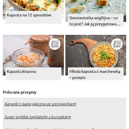
Kapusta na 12 sposobów
Siemieniotka wigilijna – co
to jest? Jak ją przygotować
w domu?
Kapusta kiszona
Młoda kapusta z marchewką
– przepis
Polecane przepisy
Kanapki z pastą jajeczną ze szczypiorkiem
Super szybkie tagliatelle z kurczakiem