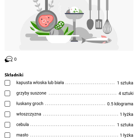
0
Składniki
kapusta włoska lub biała
1 sztuka
grzyby suszone
4 sztuki
łuskany groch
0.5 kilograma
włoszczyzna
1 łyżka
cebula
1 sztuka
masło
1 łyżka