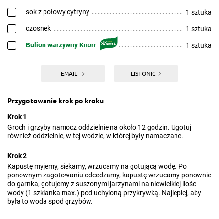
sok z połowy cytryny
1 sztuka
czosnek
1 sztuka
Bulion warzywny Knorr
1 sztuka
EMAIL
LISTONIC
Przygotowanie krok po kroku
Krok 1
Groch i grzyby namocz oddzielnie na około 12 godzin. Ugotuj
również oddzielnie, w tej wodzie, w której były namaczane.
Krok 2
Kapustę myjemy, siekamy, wrzucamy na gotującą wodę. Po
ponownym zagotowaniu odcedzamy, kapustę wrzucamy ponownie
do garnka, gotujemy z suszonymi jarzynami na niewielkiej ilości
wody (1 szklanka max.) pod uchyloną przykrywką. Najlepiej, aby
była to woda spod grzybów.