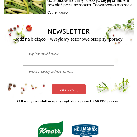
do słoików na zimę i cieszyć się jej smakiem
również poza sezonem. To warzywo możecie
wekować na wiele sposobów. Wykorzystajcie
Czytaj więcej
nasze propozycje!
NEWSLETTER
Bądź na bieżąco – wysyłamy sezonowe przepisy i porady
ZAPISZ SIĘ
Odbiorcy newslettera przyrządzili już ponad
260 000 potraw!