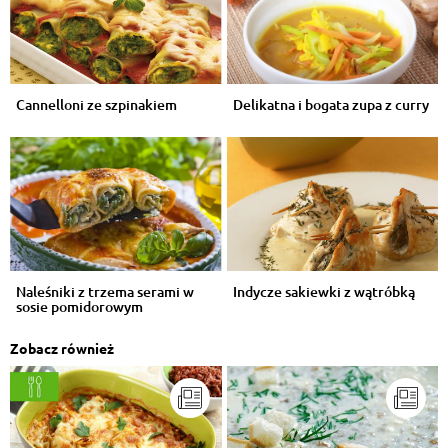
Cannelloni ze szpinakiem
Delikatna i bogata zupa z curry
Naleśniki z trzema serami w
Indycze sakiewki z wątróbką
sosie pomidorowym
Zobacz również