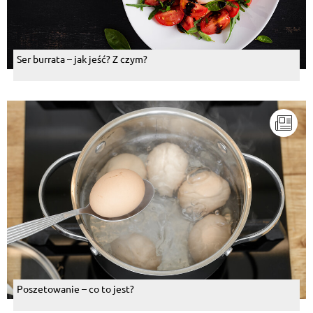
Ser burrata – jak jeść? Z czym?
Poszetowanie – co to jest?