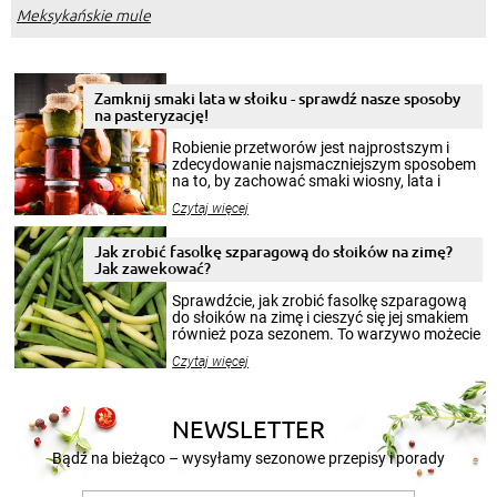
Meksykańskie mule
Zamknij smaki lata w słoiku - sprawdź nasze sposoby
na pasteryzację!
Robienie przetworów jest najprostszym i
zdecydowanie najsmaczniejszym sposobem
na to, by zachować smaki wiosny, lata i
jesieni na dłużej. Można robić setki zdjęć
Czytaj więcej
krajobrazów, by cieszyć nimi oko w sezonie
zimowym, ale to smaczny posiłek pozwoli w
pełni poczuć atmosferę cieplejszych
Jak zrobić fasolkę szparagową do słoików na zimę?
miesięcy. Przygotowanie słoików ze
Jak zawekować?
smakowitą zawartością musi obejmować
patenty, które pozwolą zachować świeżość
Sprawdźcie, jak zrobić fasolkę szparagową
przetworów.
do słoików na zimę i cieszyć się jej smakiem
również poza sezonem. To warzywo możecie
wekować na wiele sposobów. Wykorzystajcie
Czytaj więcej
nasze propozycje!
NEWSLETTER
Bądź na bieżąco – wysyłamy sezonowe przepisy i porady