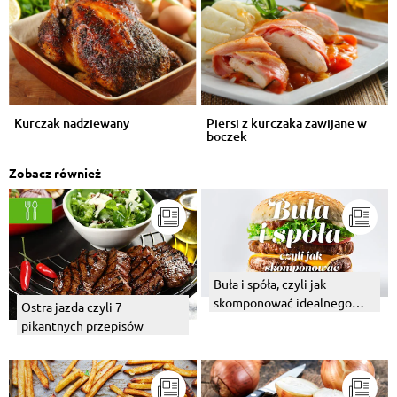
Kurczak nadziewany
Piersi z kurczaka zawijane w
boczek
Zobacz również
Buła i spóła, czyli jak
skomponować idealnego
Ostra jazda czyli 7
burgera
pikantnych przepisów