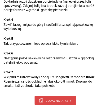
Dokładnie rozbij tłuczkiem porcje indyka (najlepiej przez folię
spożywczą). Zdejmij folię i na środek każdej porcji mięsa nałóż
porcję farszu z wątróbki i gałązkę pietruszki.
Krok 4
Zawiń brzegi mięsa do góry i zaciśnij farsz, spinając sakiewkę
wykałaczką.
Krok 5
Tak przygotowane mięso oprósz lekko tymiankiem.
Krok 6
Następnie połóż sakiewki na rozgrzanym tłuszczu w głębokiej
patelni i lekko podsmaż.
Krok 7
Wlej 300 mililitrów wody i dodaj Fix Spaghetti Carbonara
Knorr
.
Rozmieszaj całość dokładnie i duś około 8 minut. Dopraw do
smaku, jeśli zachodzi taka potrzeba.
DODAJ NOTATKĘ