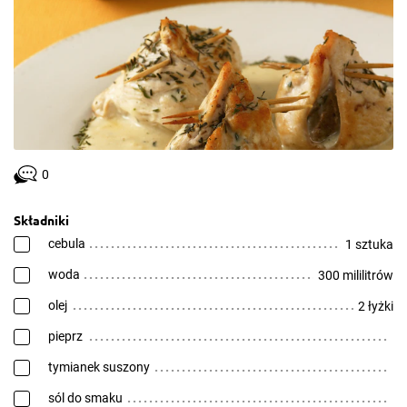
0
Składniki
cebula
1 sztuka
woda
300 mililitrów
olej
2 łyżki
pieprz
tymianek suszony
sól do smaku