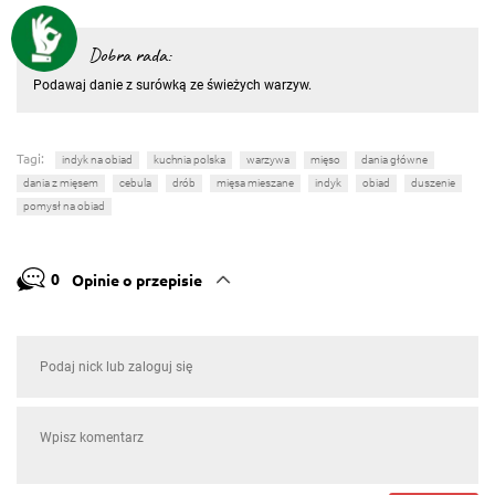
Dobra rada:
Podawaj danie z surówką ze świeżych warzyw.
Tagi:
indyk na obiad
kuchnia polska
warzywa
mięso
dania główne
dania z mięsem
cebula
drób
mięsa mieszane
indyk
obiad
duszenie
pomysł na obiad
0
Opinie o przepisie