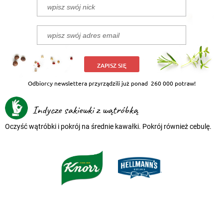
ZAPISZ SIĘ
Odbiorcy newslettera przyrządzili już ponad
260 000 potraw!
Indycze sakiewki z wątróbką
Oczyść wątróbki i pokrój na średnie kawałki. Pokrój również cebulę.