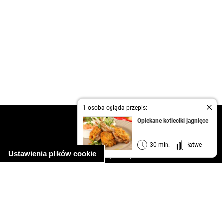
1 osoba ogląda przepis:
kontakt
Opiekane kotleciki jagnięce
regulamin
informacja o prywatności
30 min.
łatwe
Ustawienia plików cookie
informacja o wykorzystaniu plików cookie
ułatwienia dostępu
Najpopularniejsze przepisy
spaghetti bolognese
makaron z kurczakiem w sosie śmietanowym