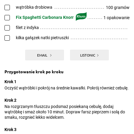
wątróbka drobiowa
100 gramów
Fix Spaghetti Carbonara Knorr
1 opakowanie
filet z indyka
kilka gałązek natki pietruszki
EMAIL
LISTONIC
Przygotowanie krok po kroku
Krok 1
Oczyść wątróbki i pokrój na średnie kawałki. Pokrój również cebulę.
Krok 2
Na rozgrzanym tłuszczu podsmaż posiekaną cebulę, dodaj
wątróbkę i smaż około 10 minut. Dopraw farsz pieprzem i solą do
smaku, rozgnieć lekko widelcem.
Krok 3