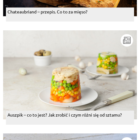
Chateaubriand – przepis. Co to za mięso?
Auszpik – co to jest? Jak zrobić i czym różni się od sztamu?