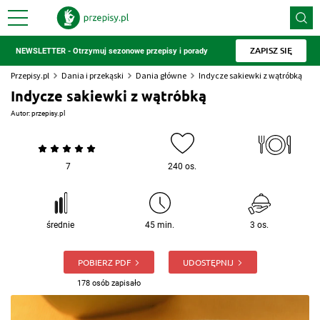
ZAPISZ SIĘ
NEWSLETTER - Otrzymuj sezonowe przepisy i porady
Przepisy.pl
Dania i przekąski
Dania główne
Indycze sakiewki z wątróbką
Indycze sakiewki z wątróbką
Autor:
przepisy.pl
7
240 os.
średnie
45 min.
3 os.
POBIERZ PDF
UDOSTĘPNIJ
178 osób zapisało