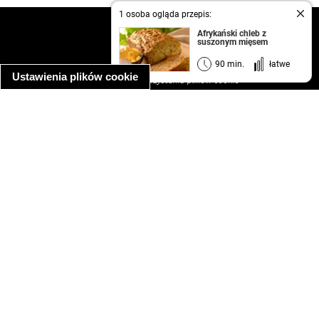
1 osoba ogląda przepis:
kontakt
Afrykański chleb z
suszonym mięsem
regulamin
informacja o prywatności
90 min.
łatwe
Ustawienia plików cookie
informacja o wykorzystaniu plików cookie
ułatwienia dostępu
Najpopularniejsze przepisy
spaghetti bolognese
makaron z kurczakiem w sosie śmietanowym
kanapka z indykiem
ratatouille
lahmacun
mac and cheese
zupa minestrone
cannelloni ze szpinakiem i ricottą
spaghetti przepisy