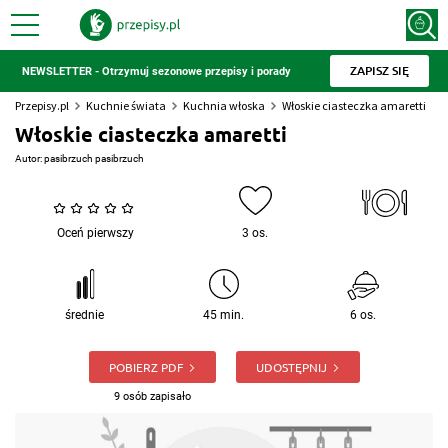
ZAPISZ SIĘ
NEWSLETTER - Otrzymuj sezonowe przepisy i porady
Przepisy.pl
Kuchnie świata
Kuchnia włoska
Włoskie ciasteczka amaretti
Włoskie ciasteczka amaretti
Autor:
pasibrzuch pasibrzuch
Oceń pierwszy
3 os.
średnie
45 min.
6 os.
POBIERZ PDF
UDOSTĘPNIJ
9 osób zapisało