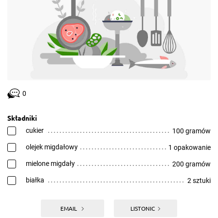
0
Składniki
cukier
100 gramów
olejek migdałowy
1 opakowanie
mielone migdały
200 gramów
białka
2 sztuki
EMAIL
LISTONIC