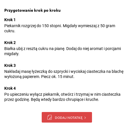
Przygotowanie krok po kroku
Krok 1
Piekarnik rozgrzej do 150 stopni. Migdały wymieszaj z 50 gram
cukru.
Krok 2
Białka ubij z resztą cukru na pianę. Dodaj do niej aromat i porcjami
migdały.
Krok 3
Nakładaj masę łyżeczką do szprycki i wyciskaj ciasteczka na blachę
wyłożoną papierem. Piecz ok. 15 minut.
Krok 4
Po upieczeniu wyłącz piekarnik, otwórz i trzymaj w nim ciasteczka
przez godzinę. Będą wtedy bardzo chrupiące i kruche.
DODAJ NOTATKĘ