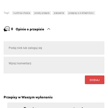
Tagi:
kuchnia włoska
prosty przepis
pieczenie
przepisy z 4 składników
0
Opinie o przepisie
DODAJ
Przepisy w Waszym wykonaniu