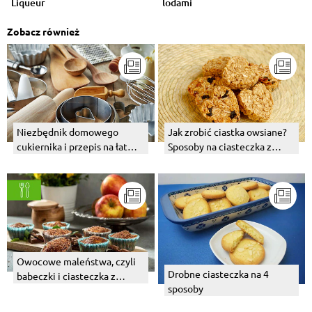
Liqueur
lodami
Zobacz również
Niezbędnik domowego
Jak zrobić ciastka owsiane?
cukiernika i przepis na łatwe
Sposoby na ciasteczka z
ciasteczka na każdą okazję.
płatków owsianych
Owocowe maleństwa, czyli
Drobne ciasteczka na 4
babeczki i ciasteczka z
sposoby
sezonowymi owocami