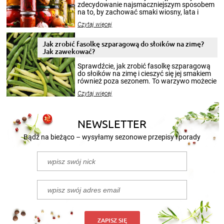
zdecydowanie najsmaczniejszym sposobem
na to, by zachować smaki wiosny, lata i
jesieni na dłużej. Można robić setki zdjęć
Czytaj więcej
krajobrazów, by cieszyć nimi oko w sezonie
zimowym, ale to smaczny posiłek pozwoli w
pełni poczuć atmosferę cieplejszych
Jak zrobić fasolkę szparagową do słoików na zimę?
miesięcy. Przygotowanie słoików ze
Jak zawekować?
smakowitą zawartością musi obejmować
patenty, które pozwolą zachować świeżość
Sprawdźcie, jak zrobić fasolkę szparagową
przetworów.
do słoików na zimę i cieszyć się jej smakiem
również poza sezonem. To warzywo możecie
wekować na wiele sposobów. Wykorzystajcie
Czytaj więcej
nasze propozycje!
NEWSLETTER
Bądź na bieżąco – wysyłamy sezonowe przepisy i porady
ZAPISZ SIĘ