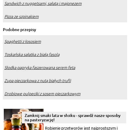
Sandwich z nuggetsami, sałatą i majonezem
Pizza ze szpinakiem
Podobne przepisy
Spaghetti z łososiem
Toskańska sałatka z białą fasolą
Słodka papryka faszerowana serem feta
Zupa pieczarkowa z nutą białych trufli
Drobiowe pulpeciki z sosem pieczarkowym
Zamknij smaki lata w słoiku - sprawdź nasze sposoby
na pasteryzację!
Robienie przetworów jest najprostszym i