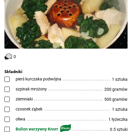
0
Składniki
pierś kurczaka podwójna
1 sztuka
szpinak mrożony
200 gramów
ziemniaki
500 gramów
czosnek ząbek
1 sztuka
oliwa
1 łyżeczka
Bulion warzywny Knorr
0.5 sztuki