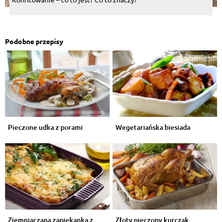
Podobne przepisy
Pieczone udka z porami
Wegetariańska biesiada
Ziemniaczana zapiekanka z
Złoty pieczony kurczak