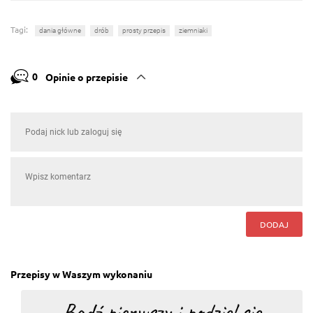
Tagi:
dania główne
drób
prosty przepis
ziemniaki
0
Opinie o przepisie
DODAJ
Przepisy w Waszym wykonaniu