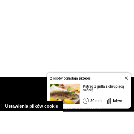
2 osoby oglądają przepis:
kontakt
Pstrąg z grilla z chrupiącą
skórką
regulamin
informacja o prywatności
30 min.
łatwe
Ustawienia plików cookie
informacja o wykorzystaniu plików cookie
ułatwienia dostępu
Najpopularniejsze przepisy