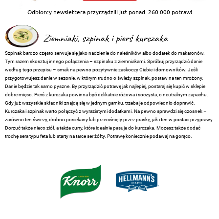
Odbiorcy newslettera przyrządzili już ponad
260 000 potraw!
Ziemniaki, szpinak i pierś kurczaka
Szpinak bardzo często serwuje się jako nadzienie do naleśników albo dodatek do makaronów.
Tym razem skosztuj innego połączenia – szpinaku z ziemniakami. Spróbuj przyrządzić danie
według tego przepisu – smak na pewno pozytywnie zaskoczy Ciebie i domowników. Jeśli
przygotowujesz danie w sezonie, w którym trudno o świeży szpinak, postaw na ten mrożony.
Danie będzie tak samo pyszne. By przyrządzić potrawę jak najlepiej, postaraj się kupić w sklepie
dobre mięso. Pierś z kurczaka powinna być delikatnie różowa i soczysta, o neutralnym zapachu.
Gdy już wszystkie składniki znajdą się w jednym garnku, trzeba je odpowiednio doprawić.
Kurczaka i szpinak warto połączyć z wyrazistymi dodatkami. Na pewno sprawdzi się czosnek –
zarówno ten świeży, drobno posiekany lub przeciśnięty przez praskę, jak i ten w postaci przyprawy.
Dorzuć także nieco ziół, a także curry, które idealnie pasuje do kurczaka. Możesz także dodać
trochę sera typu feta lub starty na tarce ser żółty. Potrawę koniecznie podawaj na gorąco.