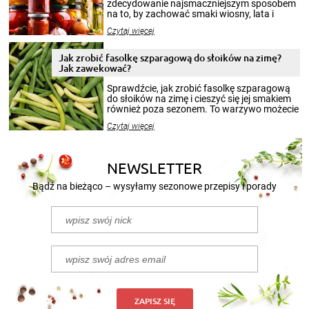
zdecydowanie najsmaczniejszym sposobem
na to, by zachować smaki wiosny, lata i
jesieni na dłużej. Można robić setki zdjęć
Czytaj więcej
krajobrazów, by cieszyć nimi oko w sezonie
zimowym, ale to smaczny posiłek pozwoli w
pełni poczuć atmosferę cieplejszych
Jak zrobić fasolkę szparagową do słoików na zimę?
miesięcy. Przygotowanie słoików ze
Jak zawekować?
smakowitą zawartością musi obejmować
patenty, które pozwolą zachować świeżość
Sprawdźcie, jak zrobić fasolkę szparagową
przetworów.
do słoików na zimę i cieszyć się jej smakiem
również poza sezonem. To warzywo możecie
wekować na wiele sposobów. Wykorzystajcie
Czytaj więcej
nasze propozycje!
NEWSLETTER
Bądź na bieżąco – wysyłamy sezonowe przepisy i porady
ZAPISZ SIĘ