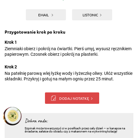
EMAIL
LISTONIC
Przygotowanie krok po kroku
Krok 1
Ziemniaki obierz i pokrój na ćwiartki. Pierś umyj, wysusz ręcznikiem
papierowym. Czosnek obierz i pokrój na plasterki.
Krok 2
Na patelnię parową wlej łyżkę wody i łyżeczkę oliwy. Ułóż wszystkie
składniki. Przykryj i gotuj na małym ogniu przez 25 minut.
DODAJ NOTATKĘ
Dobra rada:
Szpinak może towarzyszyć ci w posiłkach przez cały dzień – w kanapce na
śniadanie, sałatce do obiadu czy z makaronem na wykwintną kolację!