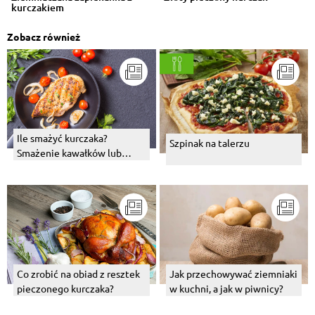
kurczakiem
Zobacz również
Ile smażyć kurczaka?
Szpinak na talerzu
Smażenie kawałków lub
piersi z kurczaka – jak i na
czym?
Co zrobić na obiad z resztek
Jak przechowywać ziemniaki
pieczonego kurczaka?
w kuchni, a jak w piwnicy?