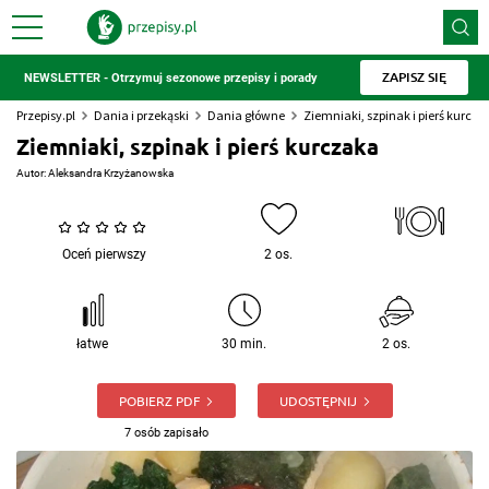
ZAPISZ SIĘ
NEWSLETTER - Otrzymuj sezonowe przepisy i porady
Przepisy.pl
Dania i przekąski
Dania główne
Ziemniaki, szpinak i pierś kurcza
Ziemniaki, szpinak i pierś kurczaka
Autor:
Aleksandra Krzyżanowska
Oceń pierwszy
2 os.
łatwe
30 min.
2 os.
POBIERZ PDF
UDOSTĘPNIJ
7 osób zapisało