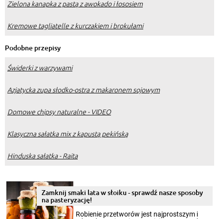
Zielona kanapka z pastą z awokado i łososiem
Kremowe tagliatelle z kurczakiem i brokułami
Podobne przepisy
Świderki z warzywami
Azjatycka zupa słodko-ostra z makaronem sojowym
Domowe chipsy naturalne - VIDEO
Klasyczna sałatka mix z kapustą pekińską
Hinduska sałatka - Raita
Zamknij smaki lata w słoiku - sprawdź nasze sposoby
na pasteryzację!
Robienie przetworów jest najprostszym i